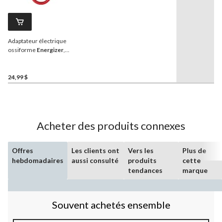
9
commentaires.
Lien
vers
la
Adaptateur électrique
même
page.
ossiforme
Energizer
,
12 po, 50 A femelle/15 A
mâle
24,99 $
Acheter des produits connexes
Offres
Les clients ont
Vers les
Plus de
hebdomadaires
aussi consulté
produits
cette
tendances
marque
Souvent achetés ensemble