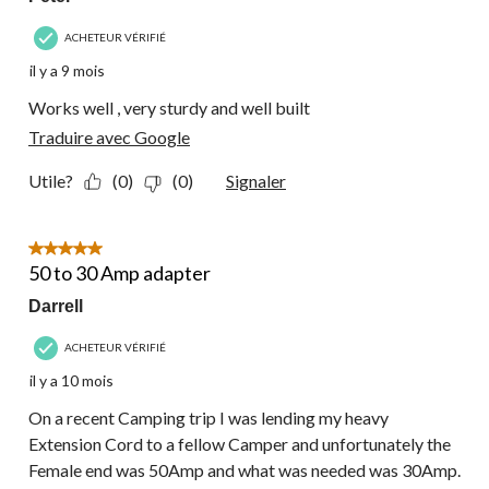
ACHETEUR VÉRIFIÉ
il y a 9 mois
Works well , very sturdy and well built
Traduire avec Google
Utile?
(0)
(0)
Signaler
5 étoile(s) sur 5.
50 to 30 Amp adapter
Darrell
ACHETEUR VÉRIFIÉ
il y a 10 mois
On a recent Camping trip I was lending my heavy
Extension Cord to a fellow Camper and unfortunately the
Female end was 50Amp and what was needed was 30Amp.