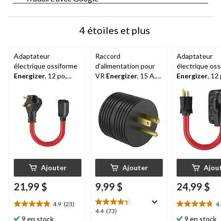
4 étoiles et plus
Adaptateur
Raccord
Adaptateur
électrique ossiforme
d’alimentation pour
électrique os
Energizer
, 12 po,
VR
Energizer
, 15 A,
Energizer
, 12
30 A femelle/15 A
125 V
50 A femelle/
mâle
mâle
Ajouter
Ajouter
Ajou
21,99 $
9,99 $
24,99 $
4.9
(23)
4
4.9
4.8
4.4
4.4
(73)
étoile(s)
étoile(s)
9 en stock
9 en stock
étoile(s)