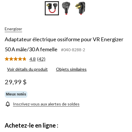
Energizer
Adaptateur électrique ossiforme pour VR Energizer
50 A mâle/30 A femelle
#040-8288-2
4.8
(42)
Lire
les
Voir détails du produit
Objets similaires
42
commentaires.
Lien
29,99 $
vers
la
même
Mieux notés
page.
Inscrivez-vous aux alertes de soldes
Achetez-le en ligne :