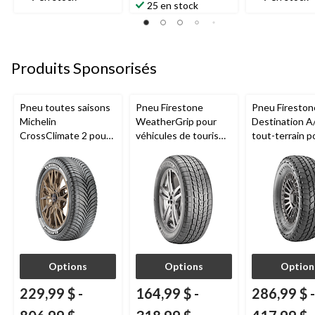
25 en stock
sur
sur
sur
5.
5.
5.
23
9
73
évaluations
évaluations
évaluations
Produits Sponsorisés
Pneu toutes saisons
Pneu Firestone
Pneu Fireston
Michelin
WeatherGrip pour
Destination A
CrossClimate 2 pour
véhicules de tourisme
tout-terrain p
véhicules de tourisme
et utilitaires
camions et V
et multisegments
multisegments
Options
Options
Option
229,99 $
-
164,99 $
-
286,99 $
-