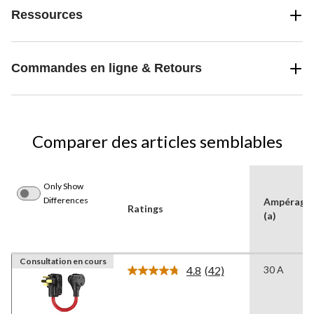
Ressources
Commandes en ligne & Retours
Comparer des articles semblables
Only Show
Differences
Ampérage
Ratings
(a)
Consultation en cours
4.8
(42)
30 A
Lire
les
42
commentaires.