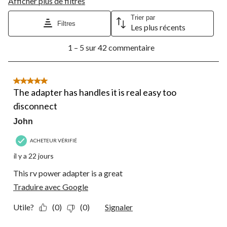
Afficher plus de filtres
Trier par
Filtres
Les plus récents
1
1 – 5 sur 42 commentaire
à
5
sur
42
5 étoile(s) sur 5.
commentaire.
The adapter has handles it is real easy too
disconnect
John
ACHETEUR VÉRIFIÉ
il y a 22 jours
This rv power adapter is a great
Traduire avec Google
Utile?
(0)
(0)
Signaler