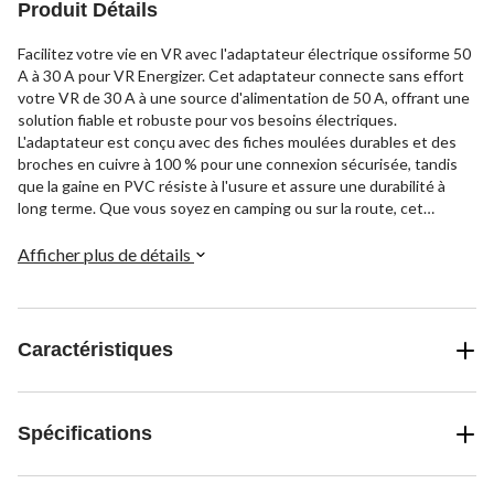
Produit Détails
Facilitez votre vie en VR avec l'adaptateur électrique ossiforme 50
A à 30 A pour VR Energizer. Cet adaptateur connecte sans effort
votre VR de 30 A à une source d'alimentation de 50 A, offrant une
solution fiable et robuste pour vos besoins électriques.
L'adaptateur est conçu avec des fiches moulées durables et des
broches en cuivre à 100 % pour une connexion sécurisée, tandis
que la gaine en PVC résiste à l'usure et assure une durabilité à
long terme. Que vous soyez en camping ou sur la route, cet
adaptateur vous permet de vous brancher rapidement et sans
tracas.
Afficher plus de détails
Caractéristiques
Spécifications