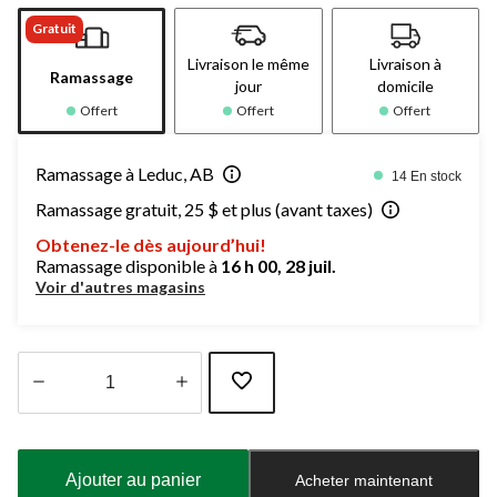
Gratuit
Livraison le même
Livraison à
Ramassage
jour
domicile
Offert
Offert
Offert
Ramassage à Leduc, AB
14 En stock
Ramassage gratuit, 25 $ et plus (avant taxes)
Obtenez-le dès aujourd’hui!
Ramassage disponible à
16 h 00, 28 juil.
Voir d'autres magasins
Quantité
mise
à
Ajouter au panier
Acheter maintenant
jour