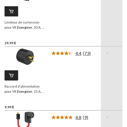
3
commentaires.
Lien
vers
la
Limiteur de surtension
même
page.
pour VR
Energizer
, 30 A, 1
050 J
29,99 $
4.4
(73)
-
Lire
les
73
commentaires.
Lien
vers
la
Raccord d’alimentation
même
page.
pour VR
Energizer
, 15 A,
125 V
9,99 $
4.8
(9)
-
Lire
les