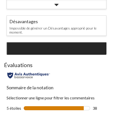
Désavantages
Impossible de générer un Désavantages approprié pour le
moment.
SEE ALL REVIEWS
Click
to
go
Évaluations
to
all
reviews
Sommaire de la notation
Sélectionner une ligne pour filtrer les commentaires
5 étoiles
étoiles
38
38 commenta