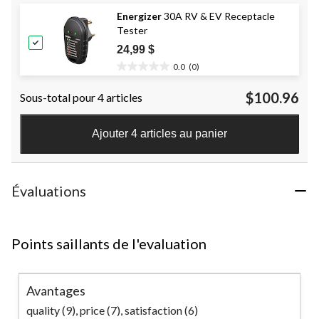
sur
Energizer
30A RV & EV Receptacle
5.
Tester
6
évaluations
24,99 $
0.0
(0)
0.0
étoile(s)
$100.96
Sous-total pour 4 articles
sur
5.
Ajouter 4 articles au panier
Évaluations
Points saillants de l'evaluation
Avantages
quality (9),
price (7),
satisfaction (6)