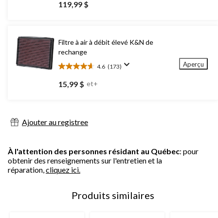
étoile(s)
119,99 $
sur
5.
Filtre à air à débit élevé K&N de
rechange
Aperçu
4.6
(173)
4.6
étoile(s)
15,99 $
et+
sur
5.
173
évaluations
Ajouter au registree
À l'attention des personnes résidant au Québec
: pour
obtenir des renseignements sur l'entretien et la
réparation,
cliquez ici.
Produits similaires