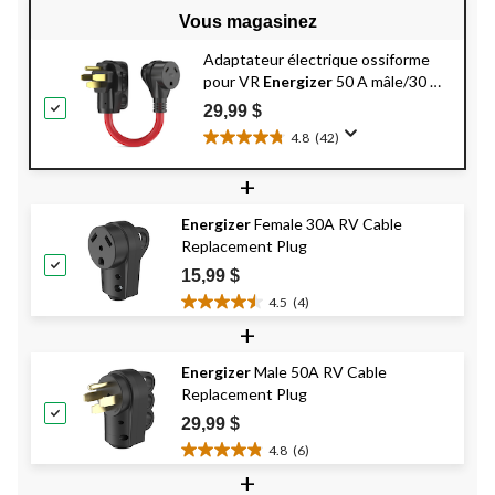
Vous magasinez
Adaptateur électrique ossiforme
pour VR
Energizer
50 A mâle/30 A
femelle
29,99 $
4.8
(42)
4.8
étoile(s)
+
sur
5.
Energizer
Female 30A RV Cable
42
Replacement Plug
évaluations
15,99 $
4.5
(4)
4.5
+
étoile(s)
sur
Energizer
Male 50A RV Cable
5.
Replacement Plug
4
évaluations
29,99 $
4.8
(6)
4.8
+
étoile(s)