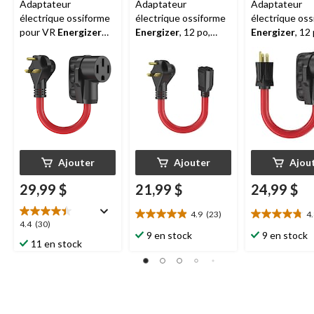
Adaptateur
Adaptateur
Adaptateur
électrique ossiforme
électrique ossiforme
électrique os
pour VR
Energizer
Energizer
, 12 po,
Energizer
, 12
30 A mâle/50 A
30 A femelle/15 A
50 A femelle/
femelle
mâle
mâle
Ajouter
Ajouter
Ajou
29,99 $
21,99 $
24,99 $
4.9
(23)
4
4.9
4.8
4.4
4.4
(30)
étoile(s)
étoile(s)
9 en stock
9 en stock
étoile(s)
11 en stock
sur
sur
sur
5.
5.
5.
23
9
30
évaluations
évaluations
évaluations