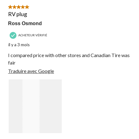
5 étoile(s) sur 5.
RV plug
Ross Osmond
ACHETEUR VÉRIFIÉ
il y a 3 mois
I compared price with other stores and Canadian Tire was
fair
Traduire avec Google