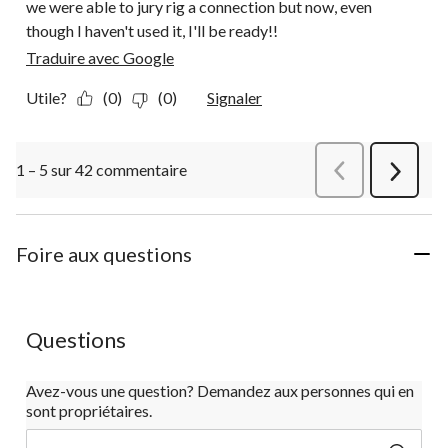
we were able to jury rig a connection but now, even
though I haven't used it, I'll be ready!!
Traduire avec Google
Utile?
(0)
(0)
Signaler
1 – 5 sur 42 commentaire
Précédentcommen
Suivant
commen
Foire aux questions
Questions
Avez-vous une question? Demandez aux personnes qui en
sont propriétaires.