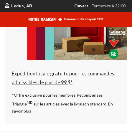
votre
Ouvert
⋅ Fermeture à 22:00
Leduc, AB
magasin
préféré
est
Leduc,
AB,
courament
Ouvert,
Fermeture
à
à
22:00
cliquer
pour
changer
Expédition locale gratuite pour les commandes
admissibles de plus de 99 $*
*Offre exclusive pour les membres Récompenses
MD
Triangle
sur les articles avec la livraison standard.
En
savoir plus