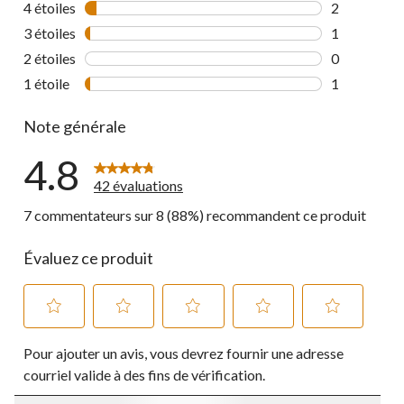
4 étoiles
étoiles
2
2 commentai
3 étoiles
étoiles
1
1 commentai
2 étoiles
étoiles
0
0 commentai
1 étoile
étoiles
1
1 commentai
Note générale
4.8
42 évaluations
7 commentateurs sur 8 (88%) recommandent ce produit
Évaluez ce produit
Sélectionnez
Sélectionnez
Sélectionnez
Sélectionnez
Sélectionnez
Pour ajouter un avis, vous devrez fournir une adresse
pour
pour
pour
pour
pour
évaluer
évaluer
évaluer
évaluer
évaluer
courriel valide à des fins de vérification.
l'article
l'article
l'article
l'article
l'article