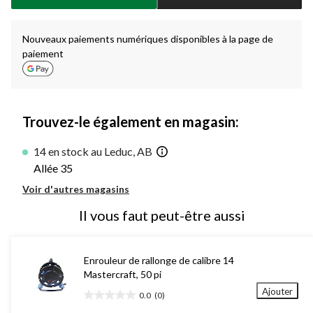
à
1
Nouveaux paiements numériques disponibles à la page de
paiement
Trouvez-le également en magasin:
14 en stock au Leduc, AB
Allée 35
Voir d'autres magasins
Il vous faut peut-être aussi
Enrouleur de rallonge de calibre 14
Mastercraft, 50 pi
Ajouter
0.0
(0)
0.0