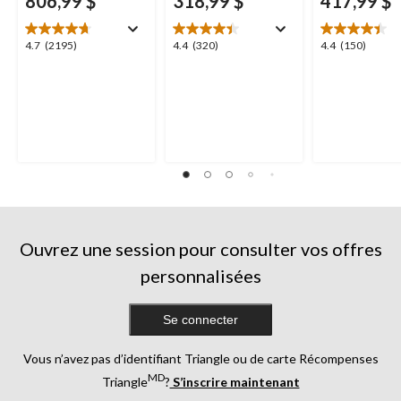
806,99 $
318,99 $
417,99 $
4.7
4.4
4.4
4.7
(2195)
4.4
(320)
4.4
(150)
étoile(s)
étoile(s)
étoile(s)
sur
sur
sur
5.
5.
5.
2195
320
150
évaluations
évaluations
évaluations
Ouvrez une session pour consulter vos offres
personnalisées
Se connecter
Vous n’avez pas d’identifiant Triangle ou de carte Récompenses
MD
Triangle
?
S’inscrire maintenant