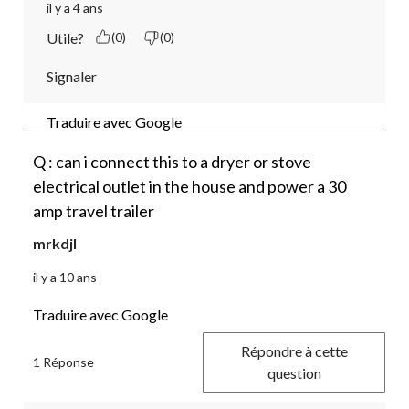
il y a 4 ans
Utile?
(0)
(0)
Signaler
Traduire avec Google
Q : can i connect this to a dryer or stove
electrical outlet in the house and power a 30
amp travel trailer
mrkdjl
il y a 10 ans
Traduire avec Google
Répondre à cette
1 Réponse
question