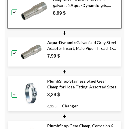
galvanisé
Aqua-Dynamic
, gris,
filetage mâle, 1 1/2 po
8,99 $
+
Aqua-Dynamic
Galvanized Grey Steel
Adapter Insert, Male Pipe Thread, 1-
1/4-in
7,99 $
+
PlumbShop
Stainless Steel Gear
Clamp for Hose Fitting, Assorted Sizes
3,29 $
Changer
6,35 cm
+
PlumbShop
Gear Clamp, Corrosion &