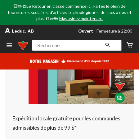
🎒✏️📒Le Retour en classe commence ici. Faites le plein de
fournitures scolaires, d'articles technologiques, de sacs à dos et
plus.📒✏️🎒
Magasinez maintenant
votre
Ouvert
⋅ Fermeture à 22:00
Leduc, AB
magasin
préféré
est
Recherche
Leduc,
AB,
courament
Ouvert,
Fermeture
à
à
22:00
cliquer
pour
changer
Expédition locale gratuite pour les commandes
admissibles de plus de 99 $*