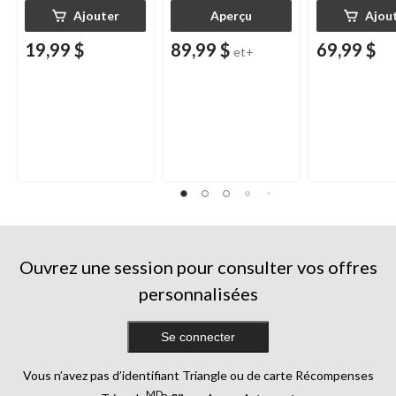
Ajouter
Aperçu
Ajou
19,99 $
89,99 $
69,99 $
et+
Ouvrez une session pour consulter vos offres
personnalisées
Se connecter
Vous n’avez pas d’identifiant Triangle ou de carte Récompenses
MD