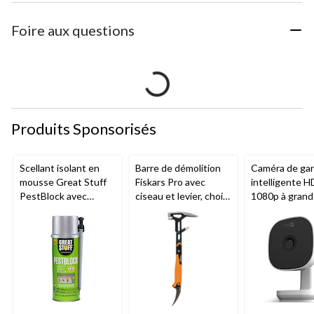
Foire aux questions
Produits Sponsorisés
Scellant isolant en
Barre de démolition
Caméra de ga
mousse Great Stuff
Fiskars Pro avec
intelligente H
PestBlock avec
ciseau et levier, choix
1080p à grand
distributeur
de tailles
Chamberlain, v
intelligent, usage
nocturne, rés
intérieur/extérieur, 12
aux intempéri
oz