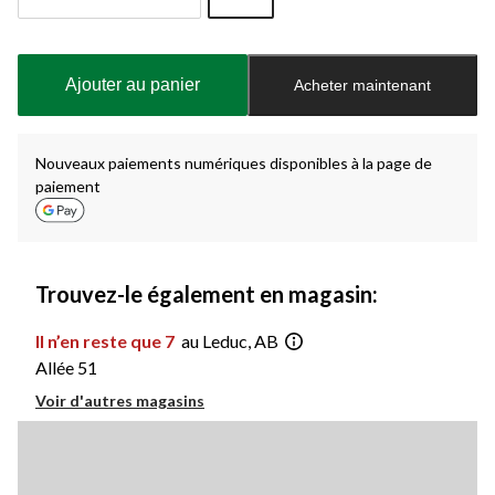
Quantité
mise
à
Ajouter au panier
Acheter maintenant
jour
à
1
Nouveaux paiements numériques disponibles à la page de
paiement
Trouvez-le également en magasin:
Il n’en reste que 7
au Leduc, AB
Allée 51
Voir d'autres magasins