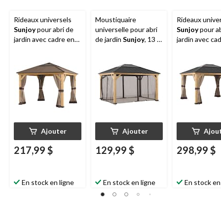
Rideaux universels
Moustiquaire
Rideaux unive
Sunjoy
pour abri de
universelle pour abri
Sunjoy
pour ab
jardin avec cadre en
de jardin
Sunjoy
, 13 x
jardin avec ca
bois, 11 x 11 pi
15 pi, kaki
bois, 13 x 15 p
Ajouter
Ajouter
Ajou
217,99 $
129,99 $
298,99 $
En stock en ligne
En stock en ligne
En stock en