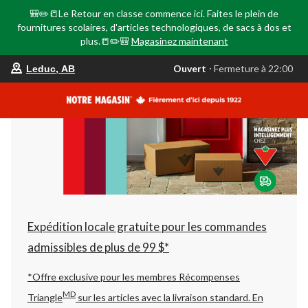
🎒✏️📒Le Retour en classe commence ici. Faites le plein de
fournitures scolaires, d'articles technologiques, de sacs à dos et
plus.📒✏️🎒
Magasinez maintenant
votre
Ouvert
⋅ Fermeture à 22:00
Leduc, AB
magasin
préféré
est
Leduc,
AB,
courament
Ouvert,
Fermeture
à
à
22:00
cliquer
pour
changer
Expédition locale gratuite pour les commandes
admissibles de plus de 99 $*
*Offre exclusive pour les membres Récompenses
MD
Triangle
sur les articles avec la livraison standard.
En