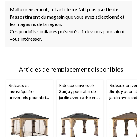
Malheureusement, cet article
ne fait plus partie de
l
’assortiment
du magasin que vous avez sélectionné et
les magasins de la région.
Ces produits similaires présentés ci-dessous pourraient
vous intéresser.
Articles de remplacement disponibles
Rideaux et
Rideaux universels
Rideaux unive
moustiquaire
Sunjoy
pour abri de
Sunjoy
pour ab
universels pour abri
jardin avec cadre en
jardin avec ca
de jardin
Sunjoy
bois, 13 x 15 pi
bois, 11 x 11 p