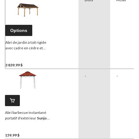
Options
Abri de jardin à toit rigide
avec cadre en cèdre et
pignon en acier
Sunjoy
,
brun, 11 x 13 pi
3 839,99 $
-
-
Abri barbecue instantané
portatif d'extérieur
Sunjoy
,
éclairage, rouge
159,99 $