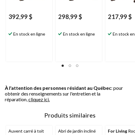
392,99 $
298,99 $
217,99 $
En stock en ligne
En stock en ligne
En stock en
À l'attention des personnes résidant au Québec
: pour
obtenir des renseignements sur l'entretien et la
réparation,
cliquez ici.
Produits similaires
Auvent carré à toit
Abri de jardin incliné
For Living
Roc