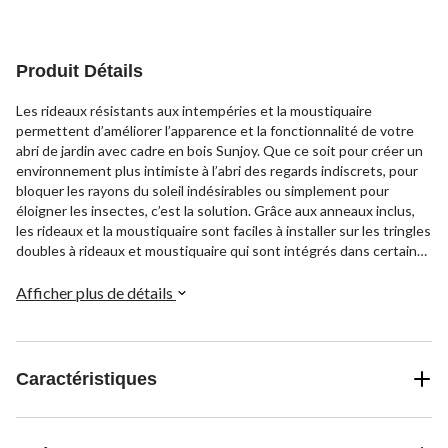
Produit Détails
Les rideaux résistants aux intempéries et la moustiquaire
permettent d’améliorer l’apparence et la fonctionnalité de votre
abri de jardin avec cadre en bois Sunjoy. Que ce soit pour créer un
environnement plus intimiste à l’abri des regards indiscrets, pour
bloquer les rayons du soleil indésirables ou simplement pour
éloigner les insectes, c’est la solution. Grâce aux anneaux inclus,
les rideaux et la moustiquaire sont faciles à installer sur les tringles
doubles à rideaux et moustiquaire qui sont intégrés dans certains
abris de jardin en bois. Les rideaux et la moustiquaire peuvent être
fermés de façon sécurisée avec les fermetures à glissière de
Afficher plus de détails
qualité. Les attaches permettent de garder bien en place les
rideaux afin qu’ils ne gênent pas lorsqu’ils ne sont pas utilisés.
Caractéristiques