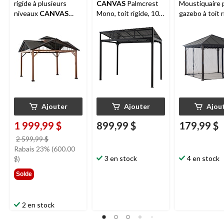
rigide à plusieurs
CANVAS
Palmcrest
Moustiquaire 
niveaux
CANVAS
Mono, toit rigide, 10
gazebo à toit r
Alverstone, brun, 12 x
pi x 6 pi
noir, 103 x 103
12 pi
81 po
Ajouter
Ajouter
Ajou
1 999,99 $
899,99 $
179,99 $
prix
2 599,99 $
était
Rabais 23% (600.00
2 599,99 $
3 en stock
4 en stock
$)
Solde
2 en stock