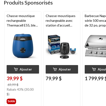
Produits Sponsorisés
Chasse-moustique
Chasse-moustiques
Barbecue Nap
rechargeable
rechargeable avec
série 500 enca
Thermacell E55, bleu
station d'accueil
de 32 po, prop
royal
Thermacell E65,
acier inoxydab
charbon
Ajouter
Ajouter
Ajou
39,99 $
79,99 $
1 799,99 
prix
69,99 $
était
Rabais 43% (30.00
69,99 $
$)
Solde