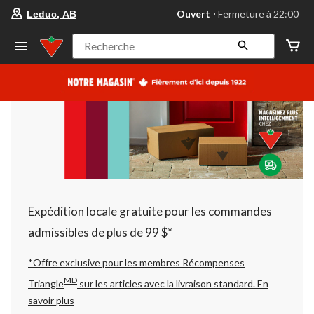
votre
Ouvert
⋅ Fermeture à 22:00
Leduc, AB
magasin
préféré
est
Recherche
Leduc,
AB,
courament
Ouvert,
Fermeture
à
à
22:00
cliquer
pour
changer
Expédition locale gratuite pour les commandes
admissibles de plus de 99 $*
*Offre exclusive pour les membres Récompenses
MD
Triangle
sur les articles avec la livraison standard.
En
savoir plus