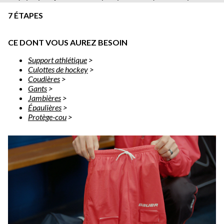
7 ÉTAPES
CE DONT VOUS AUREZ BESOIN
Support athlétique
>
Culottes de hockey
>
Coudières
>
Gants
>
Jambières
>
Épaulières
>
Protège-cou
>