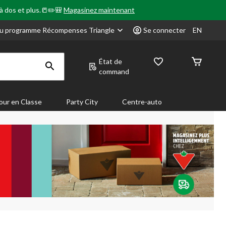
 à dos et plus.📒✏️🎒
Magasinez maintenant
u programme Récompenses Triangle
Se connecter
EN
État de
command
our en Classe
Party City
Centre-auto