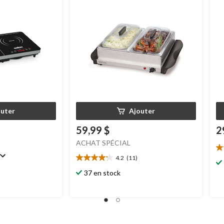
outer
Ajouter
59,99 $
2
ACHAT SPÉCIAL
4.
4.2
(11)
ét
4.2
su
étoile(s)
37 en stock
5.
sur
2
5.
év
11
évaluations