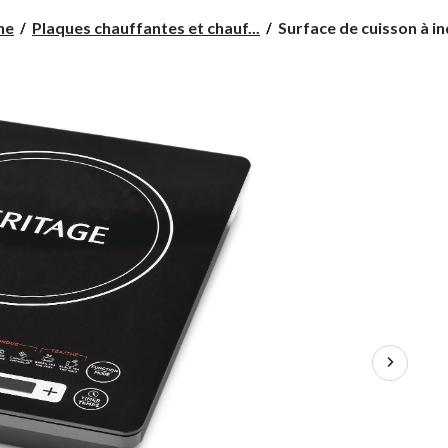
Surface
ne
Plaques chauffantes et chauf...
Surface de cuisson à ind
de
cuisson
à
induction
portative
Heritage
avec
8
fonctions
de
cuisson,
noir,
1 800
W