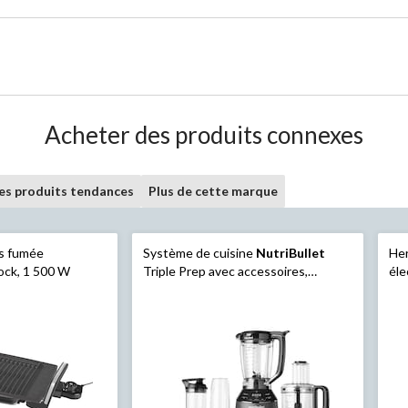
Acheter des produits connexes
les produits tendances
Plus de cette marque
ns fumée
Système de cuisine
NutriBullet
Her
ock, 1 500 W
Triple Prep avec accessoires,
éle
mélangeur pleine grandeur, robot
15
culinaire et mélangeur personnel
inclus