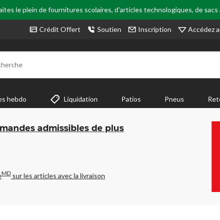
tes le plein de fournitures scolaires, d'articles technologiques, de sacs
Accédez a
Crédit Offert
Soutien
Inscription
cherche
es hebdo
Liquidation
Patios
Pneus
Ret
mmandes admissibles de plus
MD
e
sur les articles avec la livraison