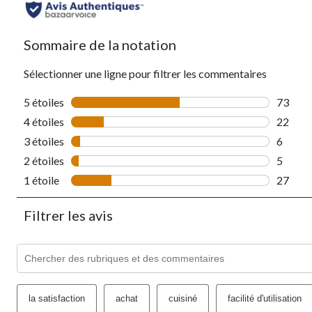
Sommaire de la notation
Sélectionner une ligne pour filtrer les commentaires
5 étoiles
étoiles
73
73 comm
4 étoiles
étoiles
22
22 comm
3 étoiles
étoiles
6
6 comme
2 étoiles
étoiles
5
5 comme
1 étoile
étoiles
27
27 comm
Filtrer les avis
Zone de recherche de sujet et d'avis
la satisfaction
achat
cuisiné
facilité d'utilisation