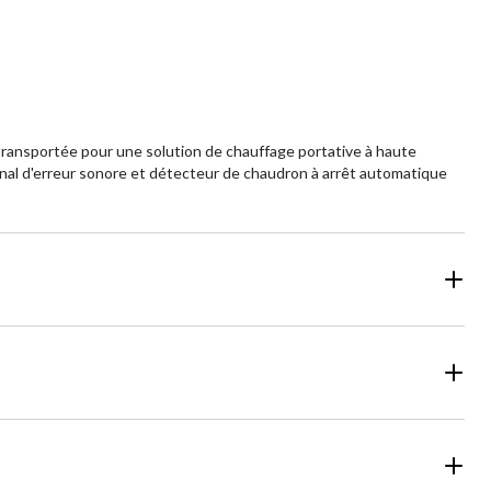
évaluations
e transportée pour une solution de chauffage portative à haute
nal d'erreur sonore et détecteur de chaudron à arrêt automatique