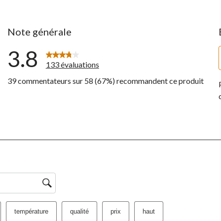
Note générale
3.8
133 évaluations
39 commentateurs sur 58 (67%) recommandent ce produit
entaires avec 5 étoiles.
entaires avec 4 étoiles.
ntaires avec 3 étoiles.
ntaires avec 2 étoiles.
entaires avec 1 étoile.
température
qualité
prix
haut