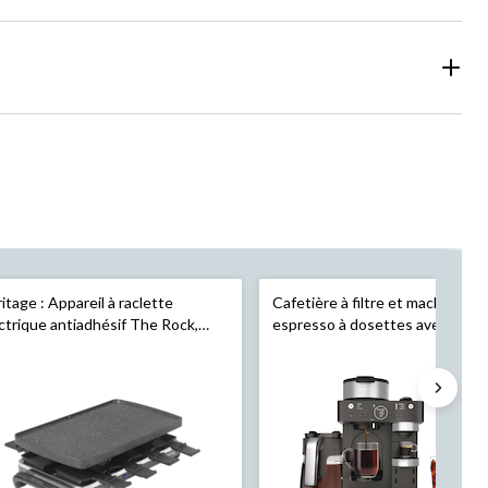
itage : Appareil à raclette
Cafetière à filtre et machine à
ctrique antiadhésif The Rock,
espresso à dosettes avec caraf
00 W
verre et mousseur rabattable
N
noir, 12 tasses