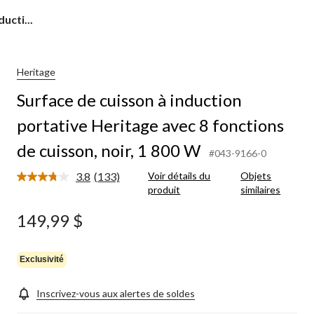
ucti...
Heritage
Surface de cuisson à induction
portative Heritage avec 8 fonctions
de cuisson, noir, 1 800 W
#043-9166-0
3.8
(133)
Voir détails du
Objets
Lire
produit
similaires
les
133
commentaires.
149,99 $
Lien
vers
la
même
Exclusivité
page.
Inscrivez-vous aux alertes de soldes