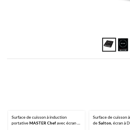
Surface de cuisson à induction
Surface de cuisson à
portative
MASTER Chef
avec écran à
de
Salton
, écran à
DEL, noir, 1 800 W
tactile avec 10 régl