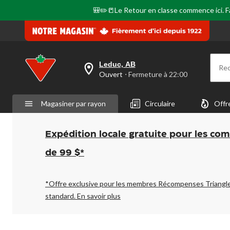
même
page.
🎒✏️📒Le Retour en classe commence ici. Fai
Leduc, AB
Re
votre
Ouvert
⋅ Fermeture à 22:00
magasin
préféré
est
Magasiner par rayon
Circulaire
Offr
Leduc,
AB,
courament
Ouvert,
Expédition locale gratuite pour les co
Fermeture
à
de 99 $*
à
22:00
cliquer
pour
*Offre exclusive pour les membres Récompenses Triangl
changer
standard.
En savoir plus