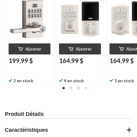
pêne dormant sans
Weiser
SmartCode,
nickel satiné
clé, nickel satiné
nickel satiné
Ajouter
Ajouter
Ajou
199,99 $
164,99 $
164,99 $
2 en stock
4 en stock
3 en stock
Produit Détails
Caractéristiques