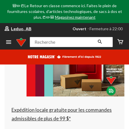
🎒✏️📒Le Retour en classe commence ici. Faites le plein de
fournitures scolaires, d'articles technologiques, de sacs à dos et
plus.📒✏️🎒
Magasinez maintenant
votre
Ouvert
⋅ Fermeture à 22:00
Leduc, AB
magasin
préféré
est
Recherche
Leduc,
AB,
courament
Ouvert,
Fermeture
à
à
22:00
cliquer
pour
changer
Expédition locale gratuite pour les commandes
admissibles de plus de 99 $*