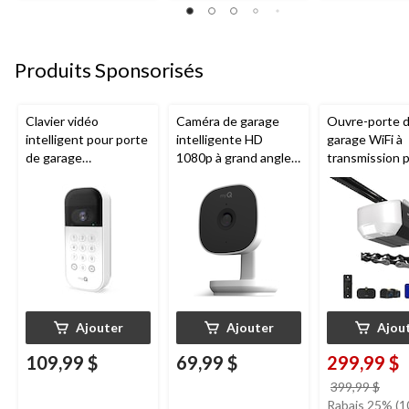
Produits Sponsorisés
Clavier vidéo
Caméra de garage
Ouvre-porte 
intelligent pour porte
intelligente HD
garage WiFi à
de garage
1080p à grand angle
transmission 
Chamberlain, vision
Chamberlain, vision
chaîne de 1/2
nocturne, résistant
nocturne, résistante
Chamberlain
aux intempéries,
aux intempéries
blanc
Ajouter
Ajouter
Ajou
109,99 $
69,99 $
299,99 $
prix
399,99 $
étai
Rabais 25% (1