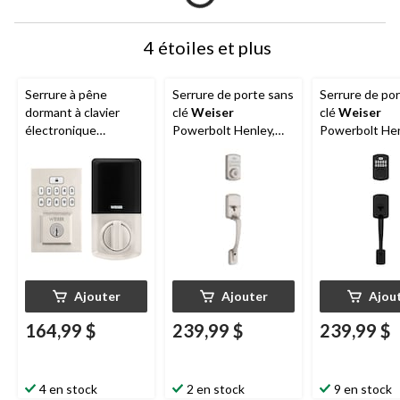
4 étoiles et plus
Serrure à pêne
Serrure de porte sans
Serrure de po
dormant à clavier
clé
Weiser
clé
Weiser
électronique
Powerbolt Henley,
Powerbolt Hen
contemporain
nickel satiné
noir mat
Weiser
SmartCode,
nickel satiné
Ajouter
Ajouter
Ajou
164,99 $
239,99 $
239,99 $
4 en stock
2 en stock
9 en stock