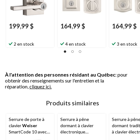
199,99 $
164,99 $
164,99 $
2 en stock
4 en stock
3 en stock
À l'attention des personnes résidant au Québec
: pour
obtenir des renseignements sur l'entretien et la
réparation,
cliquez ici.
Produits similaires
Serrure de porte à
Serrure à pêne
Serrure à pên
clavier
Weiser
dormant à clavier
dormant tradi
SmartCode 10 avec
électronique
à clavier élec
poignée, serrure à
contemporain
Weiser
Smart