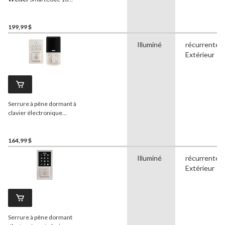
avec poignée, serrure à
pêne dormant sans clé,
nickel satiné
199,99 $
Illuminé
récurrente,
Extérieur
Serrure à pêne dormant à
clavier électronique
contemporain
Weiser
SmartCode, nickel satiné
164,99 $
Illuminé
récurrente,
Extérieur
Serrure à pêne dormant