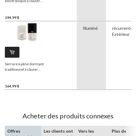
électronique à clavier
tactile contemporain
Weiser
SmartCode, nickel
satiné
194,99 $
Illuminé
récurrente,
Extérieur
Serrure à pêne dormant
traditionnel à clavier
électronique
Weiser
SmartCode, nickel satiné
164,99 $
Acheter des produits connexes
Offres
Les clients ont
Vers les
Plus de