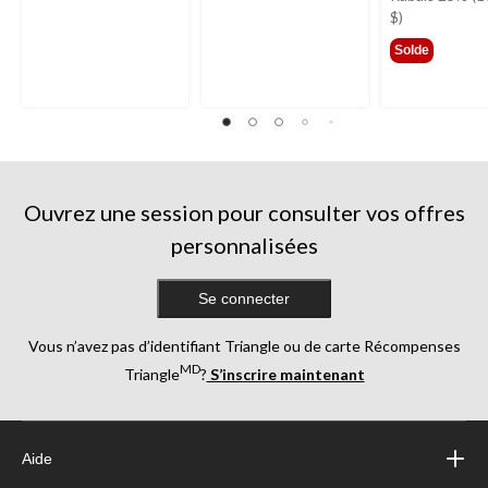
399,
$)
Solde
Ouvrez une session pour consulter vos offres
personnalisées
Se connecter
Vous n’avez pas d’identifiant Triangle ou de carte Récompenses
MD
Triangle
?
S’inscrire maintenant
Aide