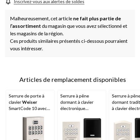
Inscrivez-vous aux alertes de soldes
Malheureusement, cet article
ne fait plus partie de
l
’assortiment
du magasin que vous avez sélectionné et
les magasins de la région.
Ces produits similaires présentés ci-dessous pourraient
vous intéresser.
Articles de remplacement disponibles
Serrure de porte à
Serrure à pêne
Serrure à pên
clavier
Weiser
dormant à clavier
dormant tradi
SmartCode 10 avec
électronique
à clavier élec
poignée, serrure à
contemporain
Weiser
Smart
pêne dormant sans
Weiser
SmartCode,
nickel satiné
clé, nickel satiné
nickel satiné