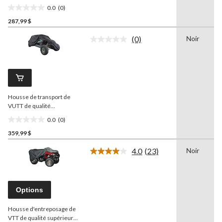
page.
0.0
(0)
0.0
287,99 $
étoile(s)
sur
(0)
Noir
5.
Aucune
cote
pour
ce
produit.
Lien
vers
Housse de transport de
la
même
VUTT de qualité
page.
supérieure
Raider
série
0.0
(0)
UTV DT avec protection
0.0
anti-UV
359,99 $
étoile(s)
sur
4.0
(23)
Noir
5.
Lire
les
23
commentaires.
Lien
Options
vers
la
Housse d'entreposage de
même
page.
VTT de qualité supérieure