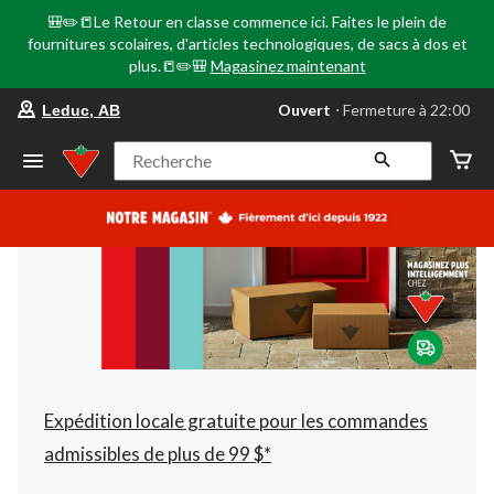
🎒✏️📒Le Retour en classe commence ici. Faites le plein de
fournitures scolaires, d'articles technologiques, de sacs à dos et
plus.📒✏️🎒
Magasinez maintenant
votre
Ouvert
⋅ Fermeture à 22:00
Leduc, AB
magasin
préféré
est
Recherche
Leduc,
AB,
courament
Ouvert,
Fermeture
à
à
22:00
cliquer
pour
changer
Expédition locale gratuite pour les commandes
admissibles de plus de 99 $*