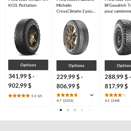
KO3, flottation
Michelin
BFGoodrich T
CrossClimate 2 pour
pour camionne
véhicules de tourisme
VUS
et multisegments
Options
Options
Option
341,99 $
-
229,99 $
-
288,99 $
-
902,99 $
806,99 $
817,99 $
5.0
(2)
5.0
4.7
4.2
4.7
(2201)
4.2
(244)
étoile(s)
étoile(s)
étoile(s)
sur
sur
sur
5.
5.
5.
2
2201
244
évaluations
évaluations
évaluations