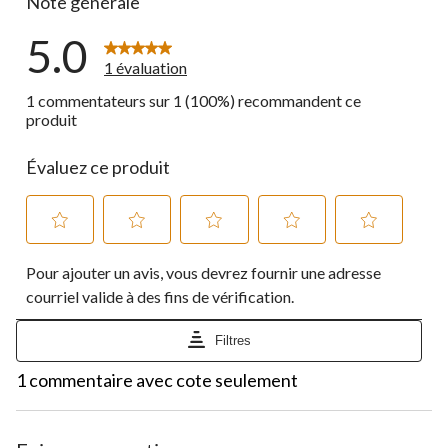
Note générale
5.0
1 évaluation
1 commentateurs sur 1 (100%) recommandent ce
produit
Évaluez ce produit
Sélectionnez
Sélectionnez
Sélectionnez
Sélectionnez
Sélectionnez
Pour ajouter un avis, vous devrez fournir une adresse
pour
pour
pour
pour
pour
évaluer
évaluer
évaluer
évaluer
évaluer
courriel valide à des fins de vérification.
l'article
l'article
l'article
l'article
l'article
à
à
à
à
à
Filtres
1
2
3
4
5
étoile.
étoiles.
étoiles.
étoiles.
étoiles.
1
1 commentaire avec cote seulement
Cette
Cette
Cette
Cette
Cette
à
action
action
action
action
action
0
ouvrira
ouvrira
ouvrira
ouvrira
ouvrira
à
le
le
le
le
le
1