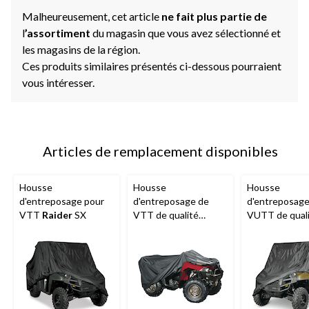
Malheureusement, cet article
ne fait plus partie de
l
’assortiment
du magasin que vous avez sélectionné et
les magasins de la région.
Ces produits similaires présentés ci-dessous pourraient
vous intéresser.
Articles de remplacement disponibles
Housse
Housse
Housse
d'entreposage pour
d'entreposage de
d'entreposage
VTT
Raider
SX
VTT de qualité
VUTT de qual
supérieure
Raider
supérieure
Ra
série SX avec
série UTV SX 
protection contre les
protection an
intempéries, choix de
tailles