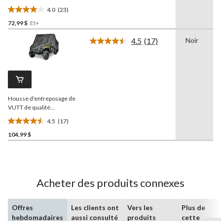
Raider
série SX avec
4.0
(23)
protection contre les
4.0
intempéries, choix de
72,99 $
Et+
étoile(s)
tailles
sur
4.5
(17)
Noir
5.
Lire
les
23
17
évaluations
commentaires.
Lien
vers
la
Housse d'entreposage de
même
page.
VUTT de qualité
supérieure
Raider
série
4.5
(17)
UTV SX avec protection
4.5
anti-UV
104,99 $
étoile(s)
sur
5.
17
évaluations
Acheter des produits connexes
Offres
Les clients ont
Vers les
Plus de
hebdomadaires
aussi consulté
produits
cette