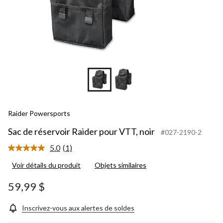
Raider Powersports
Sac de réservoir Raider pour VTT, noir
#027-2190-2
5.0
(1)
Lire
1
Voir détails du produit
Objets similaires
commentaire.
Lien
vers
59,99 $
la
même
page.
Inscrivez-vous aux alertes de soldes