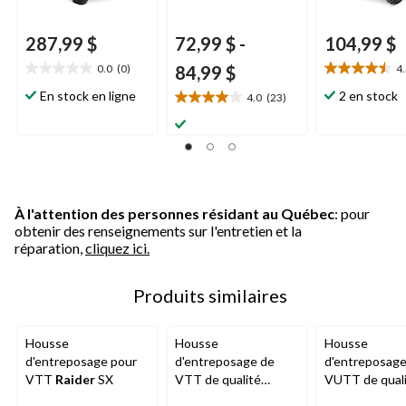
287,99 $
72,99 $
-
104,99 $
0.0
(0)
84,99 $
4
0.0
4.5
étoile(s)
étoile(s)
En stock en ligne
2 en stock
4.0
(23)
4.0
sur
sur
étoile(s)
5.
5.
sur
17
5.
évaluations
23
évaluations
À l'attention des personnes résidant au Québec
: pour
obtenir des renseignements sur l'entretien et la
réparation,
cliquez ici.
Produits similaires
Housse
Housse
Housse
d'entreposage pour
d'entreposage de
d'entreposage
VTT
Raider
SX
VTT de qualité
VUTT de qual
supérieure
Raider
supérieure
Ra