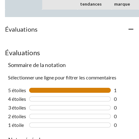
tendances
marque
Évaluations
Évaluations
Sommaire de la notation
Sélectionner une ligne pour filtrer les commentaires
5 étoiles
étoiles
1
1 commentai
4 étoiles
étoiles
0
0 commentai
3 étoiles
étoiles
0
0 commentai
2 étoiles
étoiles
0
0 commentai
1 étoile
étoiles
0
0 commentai