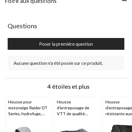
Foire aux questions
formulaire
formulaire
formulaire
formulaire
formulaire
commentaire.
de
de
de
de
de
soumission.
soumission.
soumission.
soumission.
soumission.
Aucune question n'a été posée sur ce produit.
Questions
Poser la première question
Aucune question n'a été posée sur ce produit.
4 étoiles et plus
Housse pour
Housse
Housse
motoneige Raider DT
d'entreposage de
d'entreposag
Series, hydrofuge,
VTT de qualité
résistante au
TTG
supérieure
Raider
aux intempéri
série SX avec
VUTT à 2 ran
protection contre les
sièges
Raider