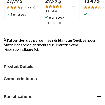
27,99 $
29,99 $
11,49 $
et
4.3
(19)
4
4.3
4.3
4.6
4.6
(151)
étoile(s)
étoile(s)
5 en stock
étoile(s)
6 en stock
sur
sur
sur
5.
5.
5.
19
13
151
évaluations
évaluations
évaluations
À l'attention des personnes résidant au Québec
: pour
obtenir des renseignements sur l'entretien et la
réparation,
cliquez ici.
Produit Détails
Caractéristiques
Spécifications