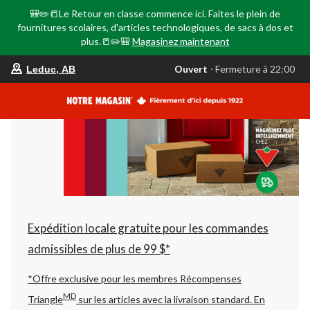
🎒✏️📒Le Retour en classe commence ici. Faites le plein de
fournitures scolaires, d'articles technologiques, de sacs à dos et
plus.📒✏️🎒
Magasinez maintenant
votre
Ouvert
⋅ Fermeture à 22:00
Leduc, AB
magasin
préféré
est
Leduc,
AB,
courament
Ouvert,
Fermeture
à
à
22:00
cliquer
pour
changer
Expédition locale gratuite pour les commandes
admissibles de plus de 99 $*
*Offre exclusive pour les membres Récompenses
MD
Triangle
sur les articles avec la livraison standard.
En