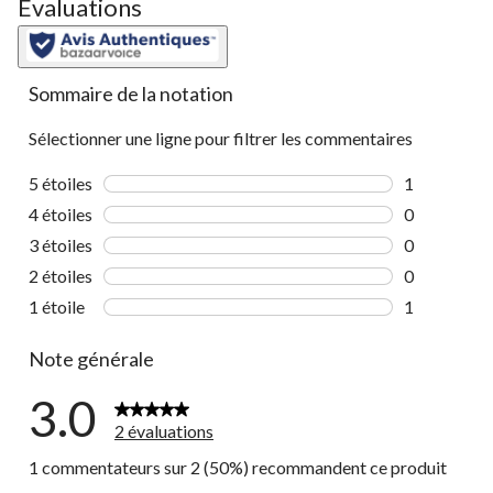
Évaluations
Sommaire de la notation
Sélectionner une ligne pour filtrer les commentaires
5 étoiles
étoiles
1
1 commentai
4 étoiles
étoiles
0
0 commentai
3 étoiles
étoiles
0
0 commentai
2 étoiles
étoiles
0
0 commentai
1 étoile
étoiles
1
1 commentai
Note générale
3.0
2 évaluations
1 commentateurs sur 2 (50%) recommandent ce produit