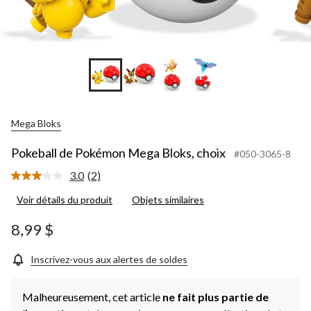
+2
Mega Bloks
Pokeball de Pokémon Mega Bloks, choix
#050-3065-8
3.0
(2)
Lire
les
Voir détails du produit
Objets similaires
2
commentaires.
Lien
8,99 $
vers
la
même
Inscrivez-vous aux alertes de soldes
page.
Malheureusement, cet article
ne fait plus partie de