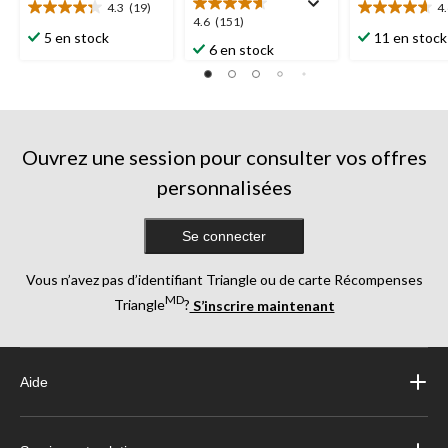
4.3
(19)
4
4.3
4.6
4.6
4.6
(151)
étoile(s)
étoile(s)
5 en stock
11 en stock
étoile(s)
6 en stock
sur
sur
sur
5.
5.
5.
19
23
151
évaluations
évaluations
évaluations
Ouvrez une session pour consulter vos offres
personnalisées
Se connecter
Vous n’avez pas d’identifiant Triangle ou de carte Récompenses
MD
Triangle
?
S’inscrire maintenant
Aide