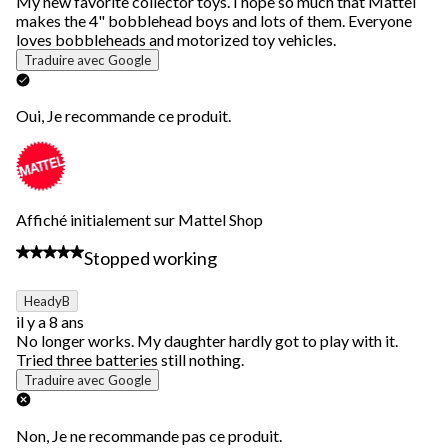
My new favorite collector toys. I hope so much that Mattel
makes the 4" bobblehead boys and lots of them. Everyone
loves bobbleheads and motorized toy vehicles.
Traduire avec Google
Oui, Je recommande ce produit.
Affiché initialement sur Mattel Shop
1 étoile(s) sur 5.
Stopped working
HeadyB
il y a 8 ans
No longer works. My daughter hardly got to play with it.
Tried three batteries still nothing.
Traduire avec Google
Non, Je ne recommande pas ce produit.