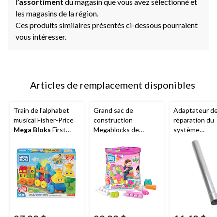
l
’assortiment
du magasin que vous avez sélectionné et
les magasins de la région.
Ces produits similaires présentés ci-dessous pourraient
vous intéresser.
Articles de remplacement disponibles
Train de l'alphabet
Grand sac de
Adaptateur d
musical Fisher-Price
construction
réparation du
Mega Bloks
First
Megablocks de
système
Builders, paq. 50, 1 an
Fisher-Price First
d'échappemen
et plus
Builders, paq. 60, 1 an
Nickson
et plus