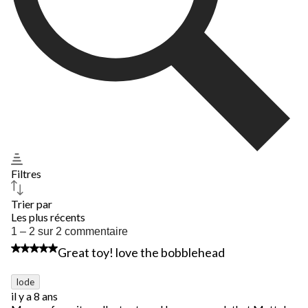
Filtres
Trier par
Les plus récents
1
1 – 2 sur 2 commentaire
à
5 étoile(s) sur 5.
Great toy! love the bobblehead
2
sur
2
lode
commentaire.
il y a 8 ans