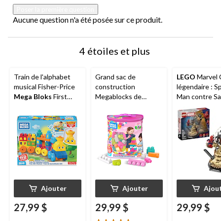
Poser la première question
Aucune question n'a été posée sur ce produit.
4 étoiles et plus
Train de l'alphabet
Grand sac de
LEGO
Marvel
musical Fisher-Price
construction
légendaire : S
Mega Bloks
First
Megablocks de
Man contre S
Builders, paq. 50, 1 an
Fisher-Price First
76334, 201 piè
et plus
Builders, paq. 60, 1 an
ans et plus
et plus
Ajouter
Ajouter
Ajou
27,99 $
29,99 $
29,99 $