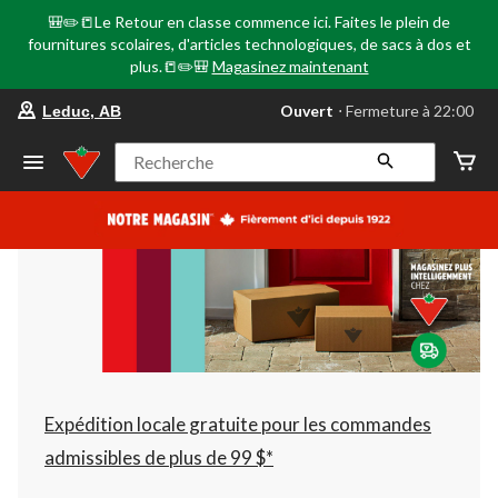
🎒✏️📒Le Retour en classe commence ici. Faites le plein de
fournitures scolaires, d'articles technologiques, de sacs à dos et
plus.📒✏️🎒
Magasinez maintenant
votre
Ouvert
⋅ Fermeture à 22:00
Leduc, AB
magasin
préféré
est
Recherche
Leduc,
AB,
courament
Ouvert,
Fermeture
à
à
22:00
cliquer
pour
changer
Expédition locale gratuite pour les commandes
admissibles de plus de 99 $*