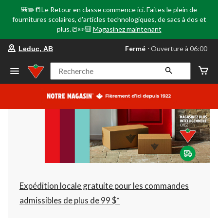
🎒✏️📒Le Retour en classe commence ici. Faites le plein de
fournitures scolaires, d'articles technologiques, de sacs à dos et
plus.📒✏️🎒
Magasinez maintenant
votre
Fermé
⋅ Ouverture à 06:00
Leduc, AB
magasin
préféré
est
Recherche
Leduc,
AB,
courament
Fermé,
Ouverture
à
à
06:00
cliquer
pour
changer
Expédition locale gratuite pour les commandes
admissibles de plus de 99 $*