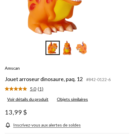
Amscan
Jouet arroseur dinosaure, paq. 12
#842-0122-6
5.0
(1)
Lire
1
Voir détails du produit
Objets similaires
commentaire.
Lien
vers
13,99 $
la
même
page.
Inscrivez-vous aux alertes de soldes