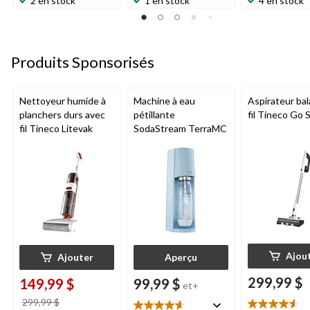
2 en stock
1 en stock
4 en stock
sur
sur
sur
5.
5.
5.
23
1
2
évaluations
évaluation
évaluations
Produits Sponsorisés
Nettoyeur humide à
Machine à eau
Aspirateur bal
planchers durs avec
pétillante
fil Tineco Go S
fil Tineco Litevak
SodaStream TerraMC
Ajou
Ajouter
Aperçu
299,99 $
149,99 $
99,99 $
et+
prix
299,99 $