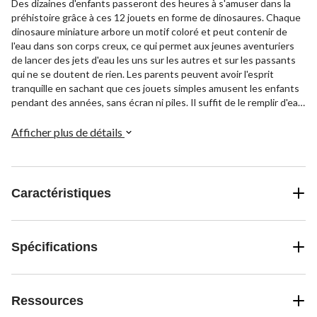
Des dizaines d'enfants passeront des heures à s'amuser dans la
préhistoire grâce à ces 12 jouets en forme de dinosaures. Chaque
dinosaure miniature arbore un motif coloré et peut contenir de
l'eau dans son corps creux, ce qui permet aux jeunes aventuriers
de lancer des jets d'eau les uns sur les autres et sur les passants
qui ne se doutent de rien. Les parents peuvent avoir l'esprit
tranquille en sachant que ces jouets simples amusent les enfants
pendant des années, sans écran ni piles. Il suffit de le remplir d'eau,
de le presser et de faire gicler l'eau pour que les enfants s'amusent
comme dans le bon vieux temps lors des journées ensoleillées.
Afficher plus de détails
Caractéristiques
Spécifications
Ressources