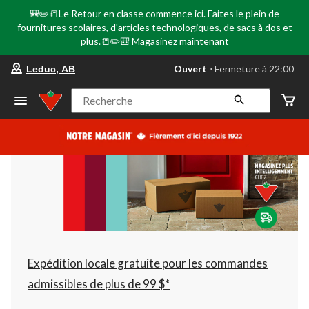
🎒✏️📒Le Retour en classe commence ici. Faites le plein de
fournitures scolaires, d'articles technologiques, de sacs à dos et
plus.📒✏️🎒
Magasinez maintenant
votre
Ouvert
⋅ Fermeture à 22:00
Leduc, AB
magasin
préféré
est
Recherche
Leduc,
AB,
courament
Ouvert,
Fermeture
à
à
22:00
cliquer
pour
changer
Expédition locale gratuite pour les commandes
admissibles de plus de 99 $*