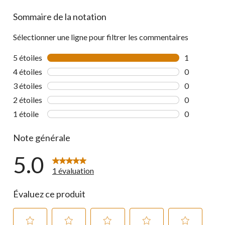
Sommaire de la notation
Sélectionner une ligne pour filtrer les commentaires
5 étoiles
étoiles
1
1 commentai
4 étoiles
étoiles
0
0 commentai
3 étoiles
étoiles
0
0 commentai
2 étoiles
étoiles
0
0 commentai
1 étoile
étoiles
0
0 commentai
Note générale
5.0
1 évaluation
Évaluez ce produit