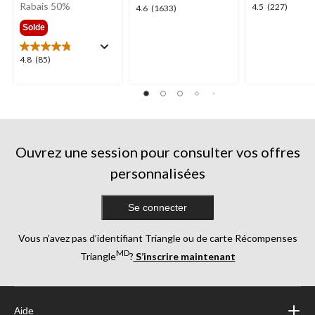
était
Rabais 50%
4.5
4.5
(227)
4.6
4.6
(1633)
299,99 $
étoile(s)
étoile(s)
Solde
sur
sur
5.
5.
4.8
4.8
(85)
227
1633
étoile(s)
évaluations
évaluations
sur
5.
85
évaluations
Ouvrez une session pour consulter vos offres
personnalisées
Se connecter
Vous n’avez pas d’identifiant Triangle ou de carte Récompenses
MD
Triangle
?
S’inscrire maintenant
Aide