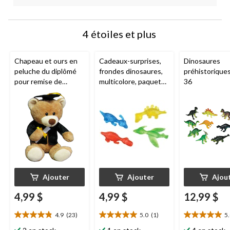
4 étoiles et plus
Chapeau et ours en
Cadeaux-surprises,
Dinosaures
peluche du diplômé
frondes dinosaures,
préhistoriques
pour remise de
multicolore, paquet
36
diplôme, brun et noir
de 8, pour
anniversaire/cadeau-
surprise
Ajouter
Ajouter
Ajou
4,99 $
4,99 $
12,99 $
4.9
(23)
5.0
(1)
5
4.9
5.0
5.0
étoile(s)
étoile(s)
étoile(s)