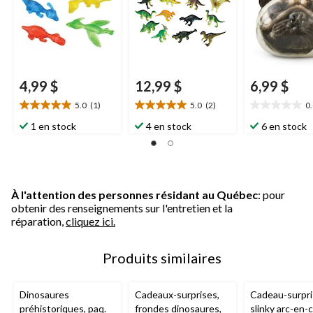
4,99 $
12,99 $
6,99 $
5.0
(1)
5.0
(2)
0
5.0
5.0
0.0
étoile(s)
étoile(s)
étoile(s)
1 en stock
4 en stock
6 en stock
sur
sur
sur
5.
5.
5.
1
2
évaluation
évaluations
À l'attention des personnes résidant au Québec
: pour
obtenir des renseignements sur l'entretien et la
réparation,
cliquez ici.
Produits similaires
Dinosaures
Cadeaux-surprises,
Cadeau-surpri
préhistoriques, paq.
frondes dinosaures,
slinky arc-en-c