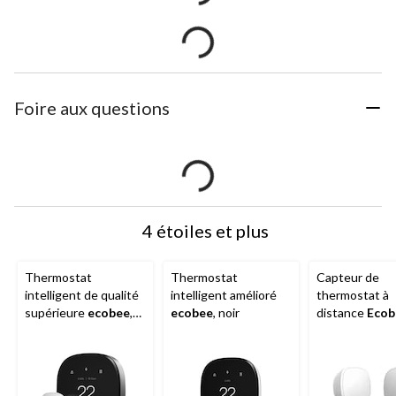
Foire aux questions
4 étoiles et plus
Thermostat
Thermostat
Capteur de
intelligent de qualité
intelligent amélioré
thermostat à
supérieure
ecobee
,
ecobee
, noir
distance
Ecob
noir
SmartSensor, p
blanc