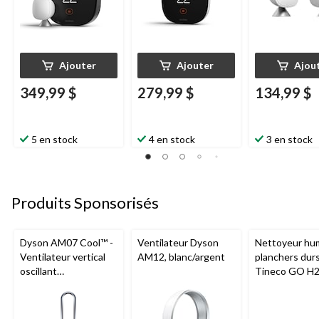
Ajouter
Ajouter
Ajou
349,99 $
279,99 $
134,99 $
5 en stock
4 en stock
3 en stock
Produits Sponsorisés
Dyson AM07 Cool™ -
Ventilateur Dyson
Nettoyeur hu
Ventilateur vertical
AM12, blanc/argent
planchers dur
oscillant
Tineco GO H
programmable avec
HammerHead
télécommande, 10
vitesses,