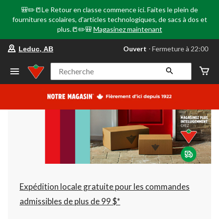
🎒✏️📒Le Retour en classe commence ici. Faites le plein de
fournitures scolaires, d'articles technologiques, de sacs à dos et
plus.📒✏️🎒
Magasinez maintenant
votre
Ouvert
⋅ Fermeture à 22:00
Leduc, AB
magasin
préféré
est
Recherche
Leduc,
AB,
courament
Ouvert,
Fermeture
à
à
22:00
cliquer
pour
changer
Expédition locale gratuite pour les commandes
admissibles de plus de 99 $*