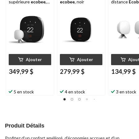
supérieure
ecobee
,
ecobee
, noir
distance
Ecob
noir
SmartSensor, p
blanc
Ajouter
Ajouter
Ajou
349,99 $
279,99 $
134,99 $
5 en stock
4 en stock
3 en stock
Produit Détails
Profitez d'un confort amélioré, d'économies accrues et d'un