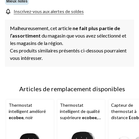
Mieux notés
Inscrivez-vous aux alertes de soldes
Malheureusement, cet article
ne fait plus partie de
l
’assortiment
du magasin que vous avez sélectionné et
les magasins de la région.
Ces produits similaires présentés ci-dessous pourraient
vous intéresser.
Articles de remplacement disponibles
Thermostat
Thermostat
Capteur de
intelligent amélioré
intelligent de qualité
thermostat à
ecobee
, noir
supérieure
ecobee
,
distance
Ecob
noir
SmartSensor, p
blanc