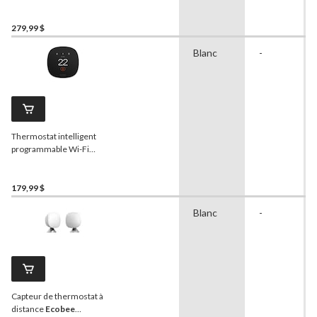
279,99 $
Blanc
-
Thermostat intelligent
programmable Wi-Fi
Ecobee
Essentia, noir
179,99 $
Blanc
-
Capteur de thermostat à
distance
Ecobee