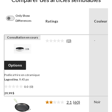
Only Show
Differences
Ratings
Couleur
Consultation en cours
(0)
-
Aucune
cote
pour
ce
produit.
Lien
Options
vers
la
même
Poêle à frire en céramique
page.
Lagostina
, 9,45 po
0.0
(0)
0.0
29,99 $
étoile(s)
sur
2.1
(60)
Noir
5.
Lire
les