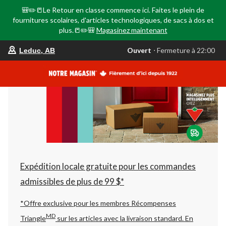
🎒✏️📒Le Retour en classe commence ici. Faites le plein de
fournitures scolaires, d'articles technologiques, de sacs à dos et
plus.📒✏️🎒
Magasinez maintenant
votre
Ouvert
⋅ Fermeture à 22:00
Leduc, AB
magasin
préféré
est
Leduc,
AB,
courament
Ouvert,
Fermeture
à
à
22:00
cliquer
pour
changer
Expédition locale gratuite pour les commandes
admissibles de plus de 99 $*
*Offre exclusive pour les membres Récompenses
MD
Triangle
sur les articles avec la livraison standard.
En