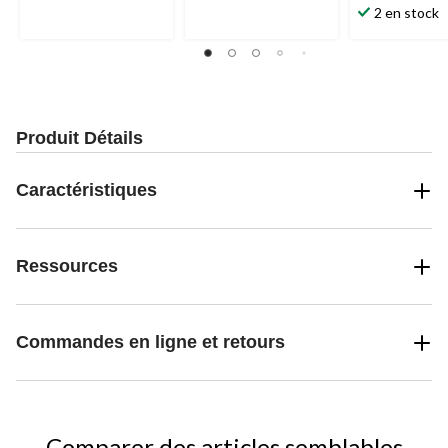
60
étoile(s)
évaluations
2 en stock
évaluations
sur
5.
18
évaluations
Produit Détails
Caractéristiques
Ressources
Commandes en ligne et retours
Comparer des articles semblables