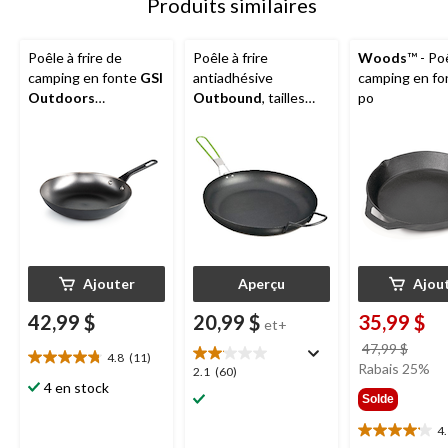
Produits similaires
Poêle à frire de
Poêle à frire
Woods
™ - Po
camping en fonte
GSI
antiadhésive
camping en fo
Outdoors
Outbound
, tailles
po
Guidecast, 10 po, noir
variées
Ajouter
Aperçu
Ajou
42,99 $
20,99 $
35,99 $
et+
prix
47,99 $
4.8
(11)
4.8
était
Rabais 25%
2.1
2.1
(60)
étoile(s)
4 en stock
47,99
étoile(s)
Solde
sur
sur
5.
5.
4
4.1
11