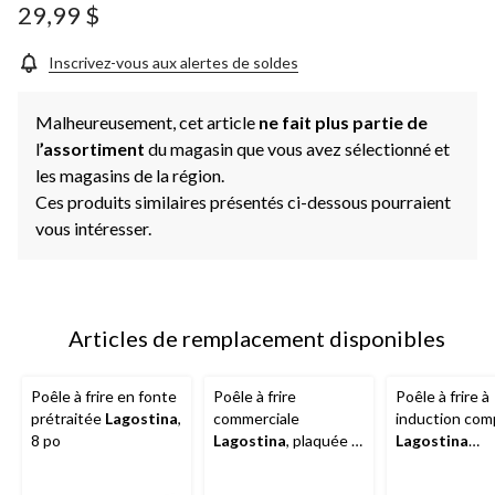
produit.
29,99 $
Lien
vers
la
Inscrivez-vous aux alertes de soldes
même
page.
Malheureusement, cet article
ne fait plus partie de
l
’assortiment
du magasin que vous avez sélectionné et
les magasins de la région.
Ces produits similaires présentés ci-dessous pourraient
vous intéresser.
Articles de remplacement disponibles
Poêle à frire en fonte
Poêle à frire
Poêle à frire à
prétraitée
Lagostina
,
commerciale
induction com
8 po
Lagostina
, plaquée 3
Lagostina
couches, 30 cm
EcoCeramic, 
doré, 30 cm