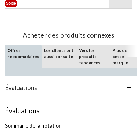
sur
Était
Solde
5.
84,99 $
30
évaluations
Acheter des produits connexes
Offres
Les clients ont
Vers les
Plus de
hebdomadaires
aussi consulté
produits
cette
tendances
marque
Évaluations
Évaluations
Sommaire de la notation