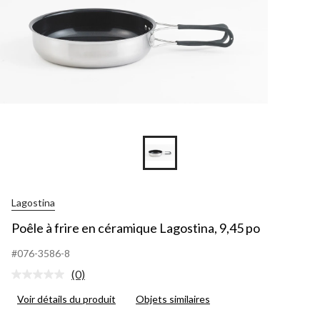
Lagostina
Poêle à frire en céramique Lagostina, 9,45 po
#076-3586-8
(0)
Aucune
cote
Voir détails du produit
Objets similaires
pour
ce