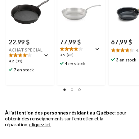
22,99 $
77,99 $
67,99 $
ACHAT SPÉCIAL
4
4.2
3.9
3.9
(62)
étoile(s)
3 en stock
étoile(s)
4.2
4.2
(31)
4 en stock
sur
sur
étoile(s)
7 en stock
5.
5.
sur
29
62
5.
évaluations
évaluations
31
évaluations
À l'attention des personnes résidant au Québec
: pour
obtenir des renseignements sur l'entretien et la
réparation,
cliquez ici.