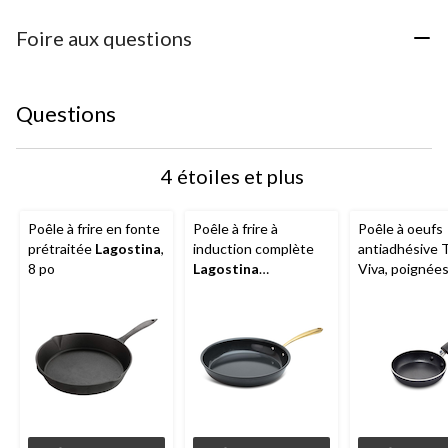
Foire aux questions
Questions
4 étoiles et plus
Poêle à frire en fonte
Poêle à frire à
Poêle à oeufs
prétraitée
Lagostina
,
induction complète
antiadhésive T
8 po
Lagostina
Viva, poignée
EcoCeramic, PVD
Bakelite, alum
doré, 26 cm
noir