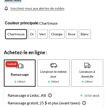
Mieux notés
Inscrivez-vous aux alertes de soldes
Chartreuse
Couleur principale:
Chartreuse
Or
Vert
Orange
Rose
Blanc
Achetez-le en ligne :
Gratuit
Livraison le même
Livraison à
Ramassage
jour
domicile
Offert
Offert
Offert
Ramassage à Leduc, AB
10 En stock
Ramassage gratuit, 25 $ et plus (avant taxes)