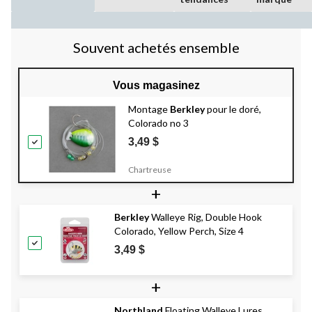
Souvent achetés ensemble
Vous magasinez
Montage
Berkley
pour le doré,
Colorado no 3
3,49 $
Chartreuse
+
Berkley
Walleye Rig, Double Hook
Colorado, Yellow Perch, Size 4
3,49 $
+
Northland
Floating Walleye Lures