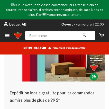
🎒✏️📒Le Retour en classe commence ici. Faites le plein de
fournitures scolaires, d'articles technologiques, de sacs à dos et
plus.📒✏️🎒
Magasinez maintenant
votre
Ouvert
⋅ Fermeture à 22:00
Leduc, AB
magasin
préféré
est
Recherche
Leduc,
AB,
courament
Ouvert,
Fermeture
à
à
22:00
cliquer
pour
changer
Expédition locale gratuite pour les commandes
admissibles de plus de 99 $*