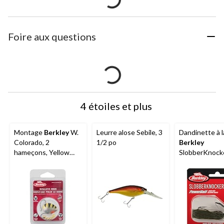
Foire aux questions
4 étoiles et plus
Montage
Berkley
W.
Leurre alose Sebile, 3
Dandinette à 
Colorado, 2
1/2 po
Berkley
hameçons, Yellow
SlobberKnock
Perch, no 4
jupe avec sav
PowerBait att
la main, choix 
couleurs, 1/2 