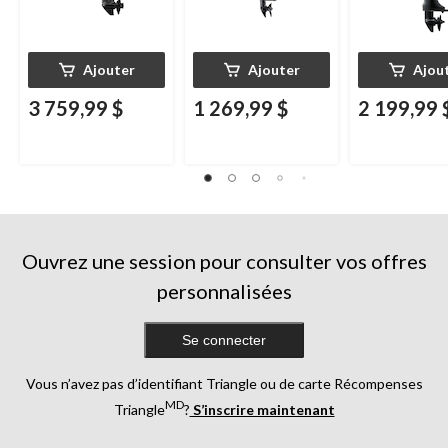
Ajouter
Ajouter
Ajou
3 759,99 $
1 269,99 $
2 199,99 
Ouvrez une session pour consulter vos offres
personnalisées
Se connecter
Vous n’avez pas d’identifiant Triangle ou de carte Récompenses
MD
Triangle
?
S’inscrire maintenant