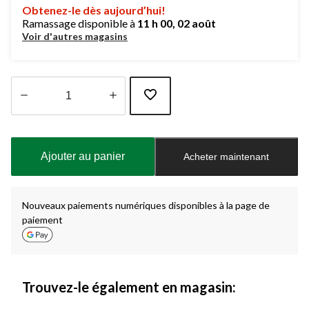
Obtenez-le dès aujourd’hui!
Ramassage disponible à
11 h 00, 02 août
Voir d'autres magasins
Quantité
mise
à
Ajouter au panier
Acheter maintenant
jour
à
1
Nouveaux paiements numériques disponibles à la page de
paiement
Trouvez-le également en magasin: