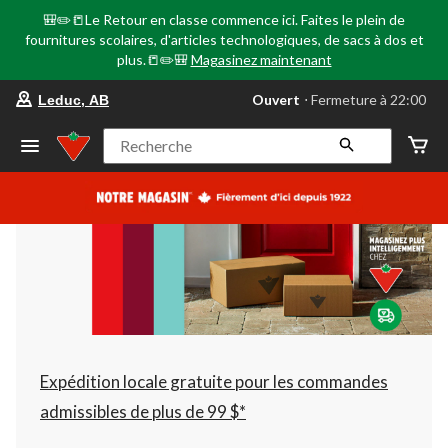
🎒✏️📒Le Retour en classe commence ici. Faites le plein de
fournitures scolaires, d'articles technologiques, de sacs à dos et
plus.📒✏️🎒
Magasinez maintenant
votre
Ouvert
⋅ Fermeture à 22:00
Leduc, AB
magasin
préféré
est
Recherche
Leduc,
AB,
courament
Ouvert,
Fermeture
à
à
22:00
cliquer
pour
changer
Expédition locale gratuite pour les commandes
admissibles de plus de 99 $*