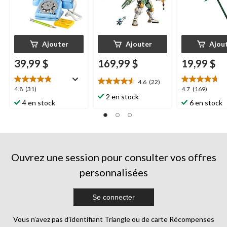
Ajouter
Ajouter
Ajou
39,99 $
169,99 $
19,99 $
4.6
(22)
4.6
4.8
4.7
4.8
(31)
4.7
(169)
étoile(s)
2 en stock
étoile(s)
étoile(s)
4 en stock
6 en stock
sur
sur
sur
5.
5.
5.
22
31
169
évaluations
évaluations
évaluations
Ouvrez une session pour consulter vos offres
personnalisées
Se connecter
Vous n’avez pas d’identifiant Triangle ou de carte Récompenses