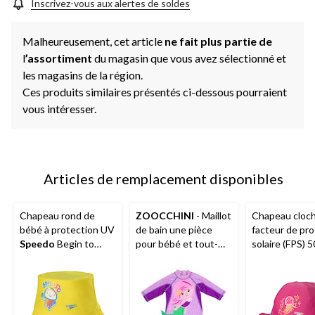
la
Inscrivez-vous aux alertes de soldes
même
page.
Malheureusement, cet article
ne fait plus partie de
l
’assortiment
du magasin que vous avez sélectionné et
les magasins de la région.
Ces produits similaires présentés ci-dessous pourraient
vous intéresser.
Articles de remplacement disponibles
Chapeau rond de
ZOOCCHINI
- Maillot
Chapeau cloch
bébé à protection UV
de bain une pièce
facteur de pro
Speedo
Begin to
pour bébé et tout-
solaire (FPS) 
Swim, choix varié
petit UPF50+, Mia la
Speedo
pour 
sirène
avec sangle po
menton, rose