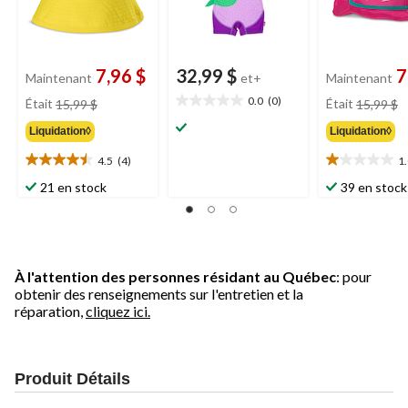
7,96 $
32,99 $
7
Maintenant
et+
Maintenant
prix
pr
0.0
(0)
Était
15,99 $
Était
15,99 $
0.0
était
ét
étoile(s)
Liquidation◊
Liquidation◊
15,99 $
1
sur
5.
4.5
(4)
1
4.5
1.0
étoile(s)
étoile(s)
21 en stock
39 en stock
sur
sur
5.
5.
4
1
évaluations
évaluation
À l'attention des personnes résidant au Québec
: pour
obtenir des renseignements sur l'entretien et la
réparation,
cliquez ici.
Produit Détails