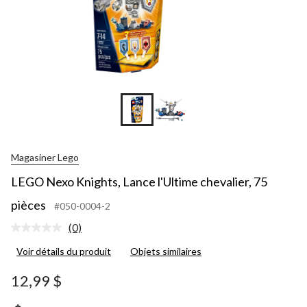
Magasiner Lego
LEGO Nexo Knights, Lance l'Ultime chevalier, 75
pièces
#050-0004-2
(0)
Aucune
cote
Voir détails du produit
Objets similaires
pour
ce
produit.
12,99 $
Lien
vers