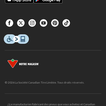
© 2026 La Société Canadian Tire Limitée. Tous droits réservés.
△Le manufacturier/fabricant des pneus que vous achetez et Canadian