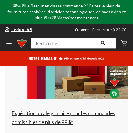
🎒✏️📒Le Retour en classe commence ici. Faites le plein de
fournitures scolaires, d'articles technologiques, de sacs à dos et
plus.📒✏️🎒
Magasinez maintenant
votre
Ouvert
⋅ Fermeture à 22:00
Leduc, AB
magasin
préféré
est
Recherche
Leduc,
AB,
courament
Ouvert,
Fermeture
à
à
22:00
cliquer
pour
changer
Expédition locale gratuite pour les commandes
admissibles de plus de 99 $*