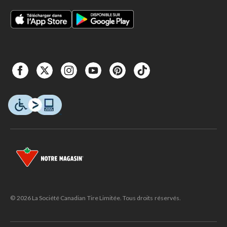
© 2026 La Société Canadian Tire Limitée. Tous droits réservés.