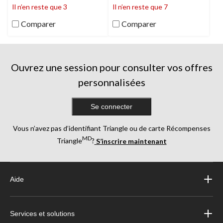
88
88
Il n’en reste que 3
Il n’en reste que 7
évaluations
évaluations
Comparer
Comparer
Ouvrez une session pour consulter vos offres
personnalisées
Se connecter
Vous n’avez pas d’identifiant Triangle ou de carte Récompenses
MD
Triangle
?
S’inscrire maintenant
Aide
Services et solutions