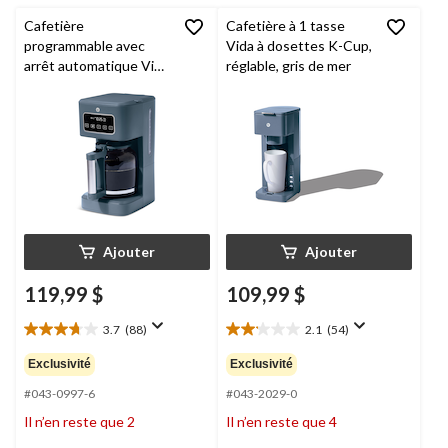
Cafetière
Cafetière à 1 tasse
programmable avec
Vida à dosettes K-Cup,
arrêt automatique Vida
réglable, gris de mer
par PADERNO, série
Colour, gris de mer, 14
tasses
Ajouter
Ajouter
119,99 $
109,99 $
3.7
(88)
2.1
(54)
3.7
2.1
étoile(s)
étoile(s)
Exclusivité
Exclusivité
sur
sur
5.
5.
#043-0997-6
#043-2029-0
88
54
Il n’en reste que 2
Il n’en reste que 4
évaluations
évaluations