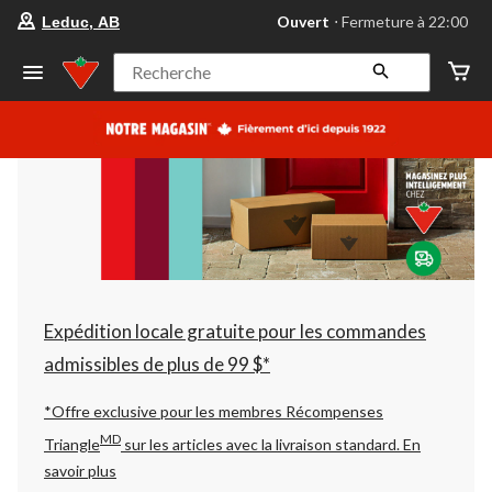
votre
Ouvert
⋅ Fermeture à 22:00
Leduc, AB
magasin
préféré
est
Recherche
Leduc,
AB,
courament
Ouvert,
Fermeture
à
à
22:00
cliquer
pour
changer
Expédition locale gratuite pour les commandes
admissibles de plus de 99 $*
*Offre exclusive pour les membres Récompenses
MD
Triangle
sur les articles avec la livraison standard.
En
savoir plus