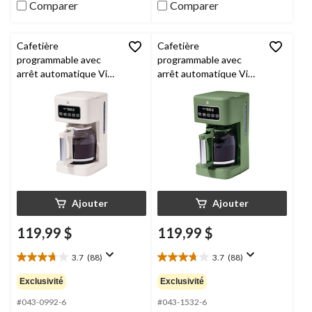
Comparer
Comparer
Cafetière
Cafetière
programmable avec
programmable avec
arrêt automatique Vida
arrêt automatique Vida
par PADERNO, série
par PADERNO, série
Colour, biscuit sablé,
Colour, matcha, 14
14 tasses
tasses
Ajouter
Ajouter
119,99 $
119,99 $
3.7
(88)
3.7
(88)
3.7
3.7
étoile(s)
étoile(s)
Exclusivité
Exclusivité
sur
sur
5.
5.
#043-0992-6
#043-1532-6