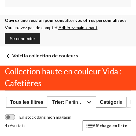
Ouvrez une session pour consulter vos offres personnalisées
Vous n’avez pas de compte?
Adhérez maintenant
Se connecter
Voici la collection de couleurs
Collection haute en couleur Vida :
Cafetières
Tous les filtres
Trier:
Pertinence
Catégorie
Év
En stock dans mon magasin
4 résultats
Affichage en liste