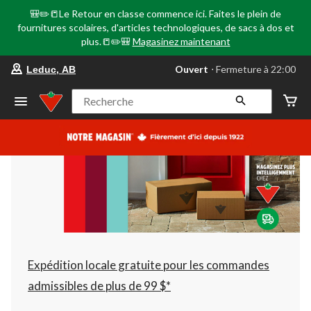
🎒✏️📒Le Retour en classe commence ici. Faites le plein de
fournitures scolaires, d'articles technologiques, de sacs à dos et
plus.📒✏️🎒
Magasinez maintenant
votre
Ouvert
⋅ Fermeture à 22:00
Leduc, AB
magasin
préféré
est
Recherche
Leduc,
AB,
courament
Ouvert,
Fermeture
à
à
22:00
cliquer
pour
changer
Expédition locale gratuite pour les commandes
admissibles de plus de 99 $*