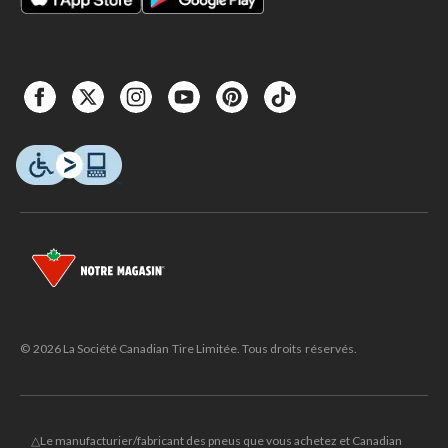
© 2026 La Société Canadian Tire Limitée. Tous droits réservés.
△Le manufacturier/fabricant des pneus que vous achetez et Canadian