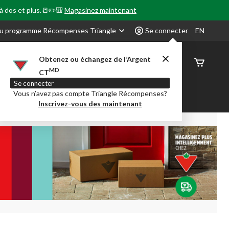
 à dos et plus.📒✏️🎒
Magasinez maintenant
u programme Récompenses Triangle
Se connecter
EN
Obtenez ou échangez de l’Argent
État de
MD
CT
command
Se connecter
Vous n’avez pas compte Triangle Récompenses?
our en Classe
Party City
Centre-auto
Inscrivez-vous des maintenant