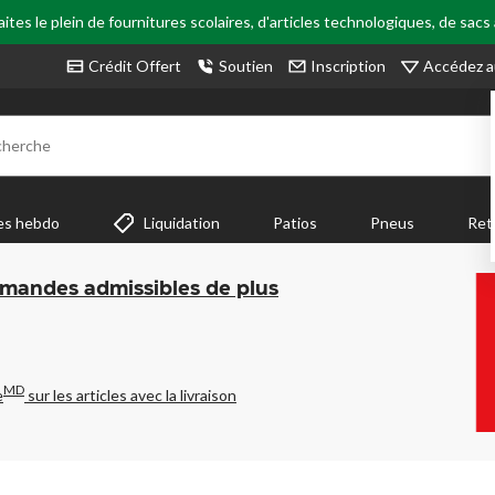
tes le plein de fournitures scolaires, d'articles technologiques, de sacs
Accédez a
Crédit Offert
Soutien
Inscription
cherche
es hebdo
Liquidation
Patios
Pneus
Ret
mmandes admissibles de plus
MD
e
sur les articles avec la livraison