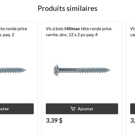
Produits similaires
te ronde prise
Vis à bois
Hillman
tête ronde prise
Vi
o, paq. 2
carrée, zinc, 12 x 2 po paq. 4
ca
outer
Ajouter
3,39 $
3