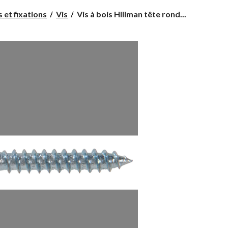
Vis
s et fixations
Vis
Vis à bois Hillman tête rond...
à
bois
Hillman
tête
ronde
prise
carrée,
zinc,
6
x
1
po,
paq.
60