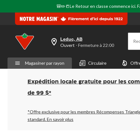
🎒✏️📒Le Retour en classe commence ici. Fai
Leduc, AB
Re
votre
Ouvert
⋅ Fermeture à 22:00
magasin
préféré
est
Magasiner par rayon
Circulaire
Offr
Leduc,
AB,
courament
Ouvert,
Expédition locale gratuite pour les co
Fermeture
à
de 99 $*
à
22:00
cliquer
pour
*Offre exclusive pour les membres Récompenses Triangl
changer
standard.
En savoir plus