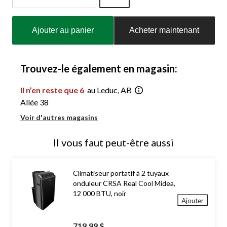
Quantité
mise
Ajouter au panier
Acheter maintenant
à
jour
à
1
Trouvez-le également en magasin:
Il n’en reste que 6
au Leduc, AB
Allée 38
Voir d'autres magasins
Il vous faut peut-être aussi
Climatiseur portatif à 2 tuyaux
onduleur CRSA Real Cool Midea,
12 000 BTU, noir
Ajouter
719,99 $