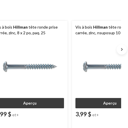
s à bois
Hillman
tête ronde prise
Vis à bois
Hillman
tête ronde
rrée, zinc, 8 x 2 po, paq. 25
carrée, zinc, nsuposup 10 x 3 
Aperçu
Aperçu
,99 $
3,99 $
et+
et+