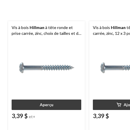
Vis à bois
Hillman
à tête ronde et
Vis à bois
Hillman
tê
prise carrée, zinc, choix de tailles et de
carrée, zinc, 12 x 3 p
formats
Aperçu
Aj
3,39 $
3,39 $
et+