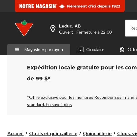
Leduc, AB
Re
votre
Ouvert
⋅ Fermeture à 22:00
magasin
préféré
est
Magasiner par rayon
Circulaire
Offr
Leduc,
AB,
courament
Ouvert,
Expédition locale gratuite pour les co
Fermeture
à
de 99 $*
à
22:00
cliquer
pour
*Offre exclusive pour les membres Récompenses Triangl
changer
standard.
En savoir plus
Accueil
Outils et quincaillerie
Quincaillerie
Clous, vi