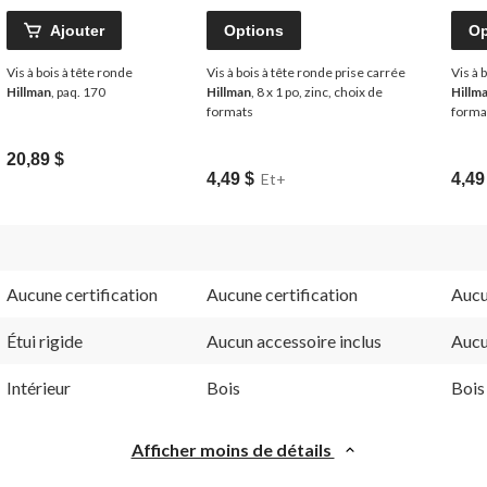
Ajouter
Options
Op
Vis à bois à tête ronde
Vis à bois à tête ronde prise carrée
Vis à 
Hillman
, paq. 170
Hillman
, 8 x 1 po, zinc, choix de
Hillm
formats
forma
20,89 $
4,49 $
Et+
4,49
Aucune certification
Aucune certification
Aucu
Étui rigide
Aucun accessoire inclus
Aucu
Intérieur
Bois
Bois
Afficher moins de détails