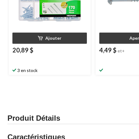
Ajouter
Aper
20,89 $
4,49 $
et+
3 en stock
Produit Détails
Caractéristiques