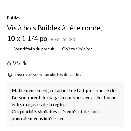
Buildex
Vis à bois Buildex à tête ronde,
10 x 1 1/4 po
#061-7623-0
Voir détails du produit
Objets similaires
6,99 $
Inscrivez-vous aux alertes de soldes
Malheureusement, cet article
ne fait plus partie de
l
’assortiment
du magasin que vous avez sélectionné
et les magasins de la région.
Ces produits similaires présentés ci-dessous
pourraient vous intéresser.