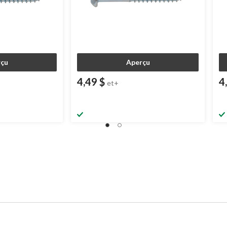
çu
Aperçu
4,49 $
4
et+