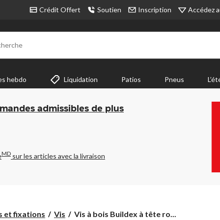
Accédez a
Crédit Offert
Soutien
Inscription
cherche
es hebdo
Liquidation
Patios
Pneus
L’ét
mmandes admissibles de plus
MD
e
sur les articles avec la livraison
Vis
s et fixations
Vis
Vis à bois Buildex à tête ro...