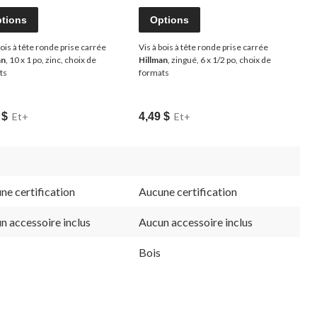
tions
Options
bois à tête ronde prise carrée
Vis à bois à tête ronde prise carrée
an
, 10 x 1 po, zinc, choix de
Hillman
, zingué, 6 x 1/2 po, choix de
ts
formats
 $
Et+
4,49 $
Et+
ne certification
Aucune certification
n accessoire inclus
Aucun accessoire inclus
Bois