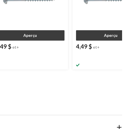
Aperçu
Aperçu
,49 $
4,49 $
et+
et+