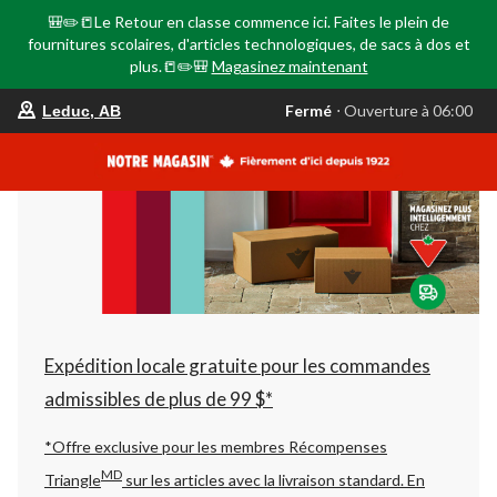
🎒✏️📒Le Retour en classe commence ici. Faites le plein de
fournitures scolaires, d'articles technologiques, de sacs à dos et
plus.📒✏️🎒
Magasinez maintenant
votre
Fermé
⋅ Ouverture à 06:00
Leduc, AB
magasin
préféré
est
Leduc,
AB,
courament
Fermé,
Ouverture
à
à
06:00
cliquer
pour
changer
Expédition locale gratuite pour les commandes
admissibles de plus de 99 $*
*Offre exclusive pour les membres Récompenses
MD
Triangle
sur les articles avec la livraison standard.
En