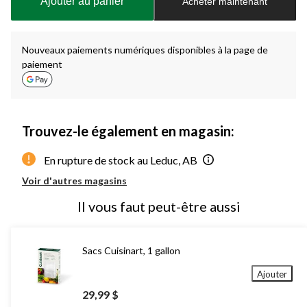
Ajouter au panier
Acheter maintenant
jour
à
1
Nouveaux paiements numériques disponibles à la page de
paiement
Trouvez-le également en magasin:
En rupture de stock au Leduc, AB
Voir d'autres magasins
Il vous faut peut-être aussi
Sacs Cuisinart, 1 gallon
Ajouter
29,99 $