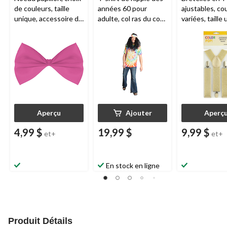
de couleurs, taille
années 60 pour
ajustables, co
unique, accessoire de
adulte, col ras du cou
variées, taille
costume à porter
et teinture sur
accessoire de
pour l'Halloween
noeuds, arc-en-ciel,
costume port
taille universelle,
pour l'Hallow
accessoire de
costume portable
pour l'Halloween
Aperçu
Ajouter
Aperç
4,99 $
19,99 $
9,99 $
et+
et+
En stock en ligne
Produit Détails