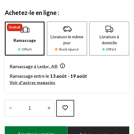
Achetez-le en ligne :
Gratuit
Livraison le même
Livraison à
Ramassage
jour
domicile
Offert
Stock épuisé
Offert
Ramassage à Leduc, AB
Ramassage entre le
13 août - 19 août
Voir d'autres magasins
Quantité
mise
à