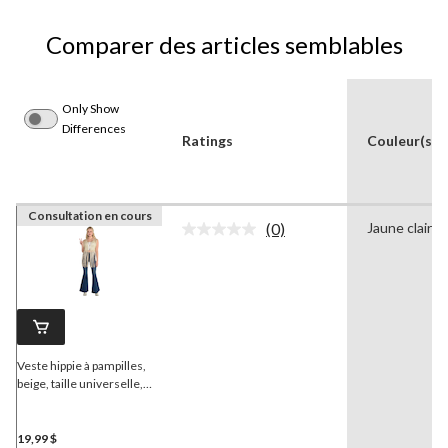
Comparer des articles semblables
Only Show
Differences
Ratings
Couleur(s)
Consultation en cours
(0)
Jaune clair
Aucune
cote
pour
ce
produit.
Lien
vers
la
même
Veste hippie à pampilles,
page.
beige, taille universelle,
accessoire de costume à
porter pour l'Halloween
19,99 $