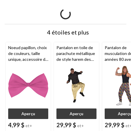
4 étoiles et plus
Noeud papillon, choix
Pantalon en toile de
Pantalon de
de couleurs, taille
parachute métallique
musculation d
unique, accessoire de
de style harem des
années 80 av
costume à porter
années 1980, adulte,
éclaboussures
pour l'Halloween
doré, choix de tailles,
peinture néon
accessoire de
adulte, multico
costume à porter
accessoire de
pour l'Halloween
costume pour
l'Halloween
Aperçu
Aperçu
Aperç
4,99 $
29,99 $
29,99 $
et+
et+
et