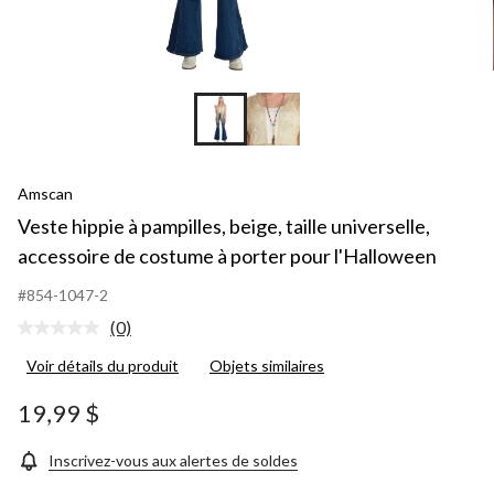
Amscan
Veste hippie à pampilles, beige, taille universelle,
accessoire de costume à porter pour l'Halloween
#854-1047-2
(0)
Aucune
cote
Voir détails du produit
Objets similaires
pour
ce
produit.
19,99 $
Lien
vers
la
Inscrivez-vous aux alertes de soldes
même
page.