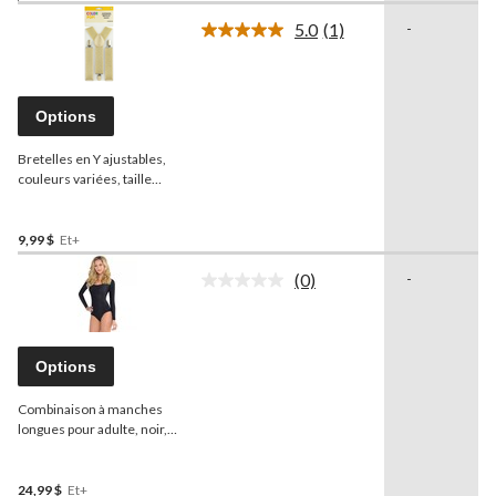
5.0
(1)
-
Lire
1
commentaire.
Lien
vers
Options
la
même
Bretelles en Y ajustables,
page.
couleurs variées, taille
unique, accessoire de
costume portable pour
l'Halloween
9,99 $
Et+
(0)
-
Aucune
cote
pour
ce
produit.
Options
Lien
vers
Combinaison à manches
la
même
longues pour adulte, noir,
page.
choix de tailles, accessoire
de costume pour
l'Halloween
24,99 $
Et+