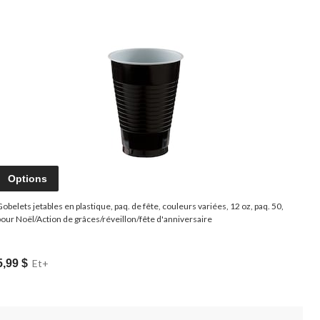
Options
Gobelets jetables en plastique, paq. de fête, couleurs variées, 12 oz, paq. 50,
pour Noël/Action de grâces/réveillon/fête d'anniversaire
5,99 $
Et+