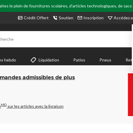
tes le plein de fournitures scolaires, d'articles technologiques, de sacs
Accédez a
Crédit Offert
Soutien
Inscription
cherche
es hebdo
Liquidation
Patios
Pneus
Ret
mmandes admissibles de plus
MD
e
sur les articles avec la livraison