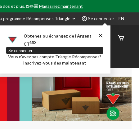
 à dos et plus.📒✏️🎒
Magasinez maintenant
u programme Récompenses Triangle
Se connecter
EN
Obtenez ou échangez de l’Argent
État de
MD
CT
command
Se connecter
Vous n’avez pas compte Triangle Récompenses?
our en Classe
Party City
Centre-auto
Inscrivez-vous des maintenant