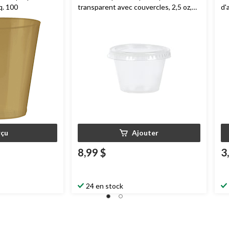
q. 100
transparent avec couvercles, 2,5 oz,
d'
paq. 50
ne
çu
Ajouter
8,99 $
3
24 en stock