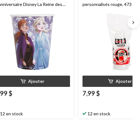
anniversaire Disney La Reine des
personnalisés rouge, 473 mL,
iges, bleu, 9 oz, paq. 8
Ajouter
Ajouter
,99 $
7,99 $
12 en stock
12 en stock