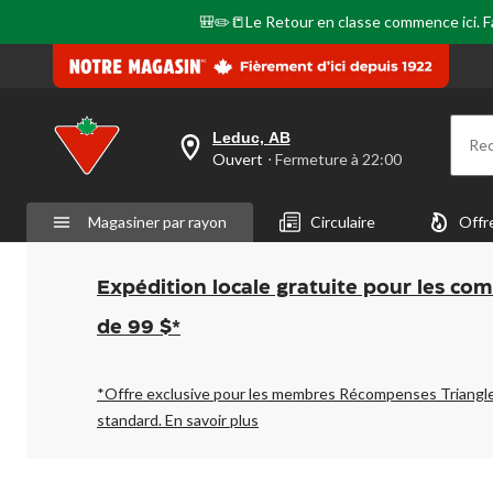
🎒✏️📒Le Retour en classe commence ici. Fai
Leduc, AB
Re
votre
Ouvert
⋅ Fermeture à 22:00
magasin
préféré
est
Magasiner par rayon
Circulaire
Offr
Leduc,
AB,
courament
Ouvert,
Expédition locale gratuite pour les co
Fermeture
à
de 99 $*
à
22:00
cliquer
pour
*Offre exclusive pour les membres Récompenses Triangl
changer
standard.
En savoir plus