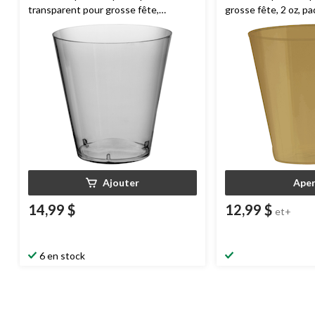
transparent pour grosse fête,
grosse fête, 2 oz, pa
paq. 100
Ajouter
Aper
14,99 $
12,99 $
et+
6 en stock