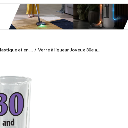
Verre
astique et en ...
Verre à liqueur Joyeux 30e a...
à
liqueur
Joyeux
30e anniversaire