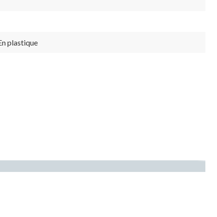
-
En plastique
-