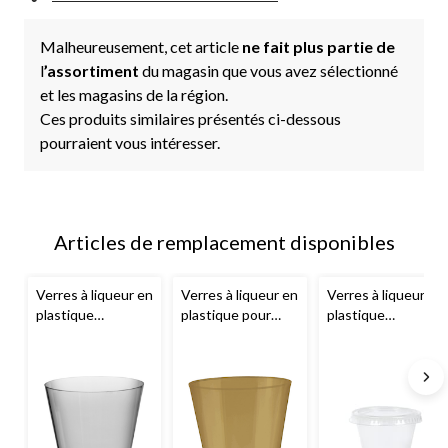
Malheureusement, cet article
ne fait plus partie de
l
’assortiment
du magasin que vous avez sélectionné
et les magasins de la région.
Ces produits similaires présentés ci-dessous
pourraient vous intéresser.
Articles de remplacement disponibles
Verres à liqueur en
Verres à liqueur en
Verres à liqueur en
plastique
plastique pour
plastique
transparent pour
grosse fête, 2 oz,
transparent avec
grosse fête,
paq. 100
couvercles, 2,5 oz,
paq. 100
paq. 50