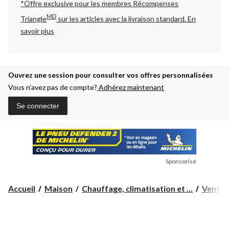
*Offre exclusive pour les membres Récompenses
MD
Triangle
sur les articles avec la livraison standard.
En
savoir plus
Ouvrez une session pour consulter vos offres personnalisées
Vous n’avez pas de compte?
Adhérez maintenant
Se connecter
Sponsorisé
Accueil
Maison
Chauffage, climatisation et ...
Ventila