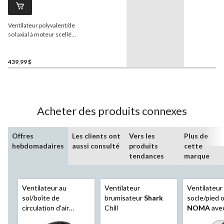
Ventilateur polyvalent/de
sol axial à moteur scellé
professionnel XPOWER X-
39AR, 1/4 HP, 2 100
pi3/min, bleu
439,99 $
Acheter des produits connexes
Offres
Les clients ont
Vers les
Plus de
hebdomadaires
aussi consulté
produits
cette
tendances
marque
Ventilateur au
Ventilateur
Ventilateur
sol/boîte de
brumisateur
Shark
socle/pied o
circulation d'air
Chill
NOMA
ave
portatif
Honeywell
télécomman