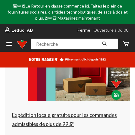
🎒✏️📒Le Retour en classe commence ici. Faites le plein de
fournitures scolaires, d'articles technologiques, de sacs à dos et
plus.📒✏️🎒
Magasinez maintenant
votre
Fermé
⋅ Ouverture à 06:00
Leduc, AB
magasin
préféré
est
Recherche
Leduc,
AB,
courament
Fermé,
Ouverture
à
à
06:00
cliquer
pour
changer
Expédition locale gratuite pour les commandes
admissibles de plus de 99 $*