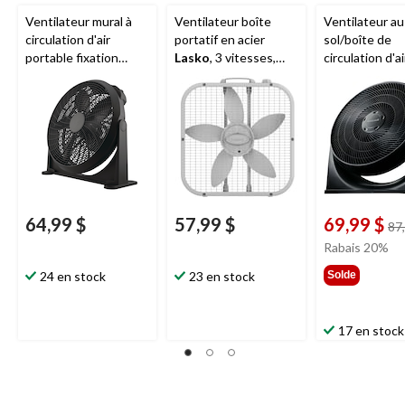
Ventilateur mural à
Ventilateur boîte
Ventilateur au
circulation d'air
portatif en acier
sol/boîte de
portable fixation
Lasko
, 3 vitesses,
circulation d'ai
murale à 5 pales
blanc, 20 po
portatif
Honey
NOMA
, 3 vitesses,
TurboForce, 3
noir, 20 po
vitesses, noir,
64,99 $
57,99 $
69,99 $
87
Rabais 20%
24 en stock
23 en stock
Solde
17 en stock