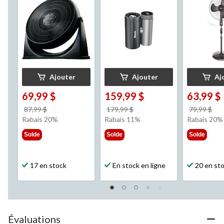
TurboForce, 3
vitesses, no
vitesses, noir, 18 po
Ajouter
Ajouter
Aj
69,99 $
159,99 $
63,99 $
prix
prix
pri
87,99 $
179,99 $
79,99 $
était
était
éta
Rabais 20%
Rabais 11%
Rabais 20%
87,99 $
179,99 $
79,
Solde
Solde
Solde
17 en stock
En stock en ligne
20 en st
Évaluations