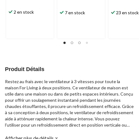
2 en stock
7 en stock
23 en stock
Produit Détails
Restez au frais avec le ventilateur à 3 vitesses pour toute la
maison For Living à deux positions. Ce ventilateur de maison est
utile dans une maison ou dans de petits espaces intérieurs. Conçu
pour offrir un soulagement instantané pendant les journées
chaudes étouffantes, il procure un refroidissement efficace. Grâce
à sa conception à deux positions, le ventilateur de refroidissement
aide à atténuer rapidement la chaleur intense. Vous pouvez
l'utiliser pour un refroidissement direct en position verticale ou
par-dessus les évents de plancher pour augmenter la circulation
d'air. Le ventilateur de maison offre 3 vitesses (basse, moyenne,
Afficher plus de détails