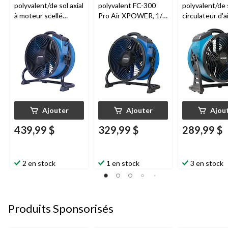
polyvalent/de sol axial
polyvalent FC-300
polyvalent/de 
à moteur scellé
Pro Air XPOWER, 1/4
circulateur d'a
professionnel
HP, 14 po, bleu
moteur c.c. sa
XPOWER X-39AR,
XPOWER Pro 
1/4 HP, 2 100 pi3/min,
250D, 1 560 pi
bleu
vert, 13 po
Ajouter
Ajouter
Ajou
439,99 $
329,99 $
289,99 $
2 en stock
1 en stock
3 en stock
Produits Sponsorisés