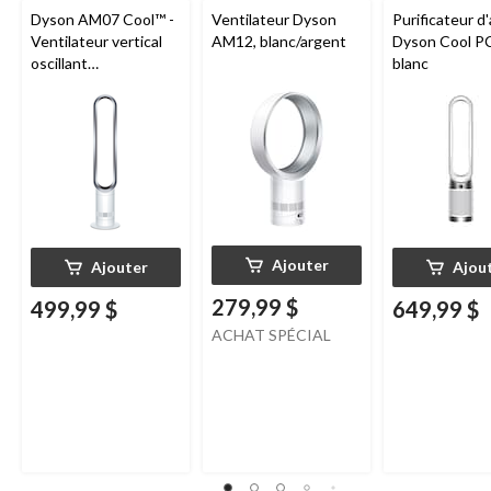
Dyson AM07 Cool™ -
Ventilateur Dyson
Purificateur d'
Ventilateur vertical
AM12, blanc/argent
Dyson Cool P
oscillant
blanc
programmable avec
télécommande, 10
vitesses,
blanc/argent
Ajouter
Ajouter
Ajou
279,99 $
499,99 $
649,99 $
ACHAT SPÉCIAL