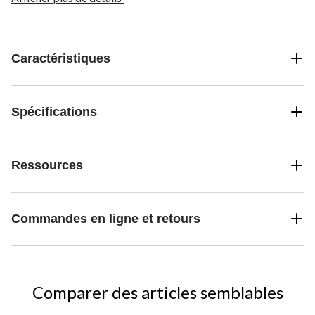
élevée) pour un contrôle de vitesse variable. Conçu pour être
polyvalent, ce ventilateur est idéal pour les garages, les ateliers et
les endroits intérieurs et extérieurs de votre maison.
Caractéristiques
Spécifications
Ressources
Commandes en ligne et retours
Comparer des articles semblables