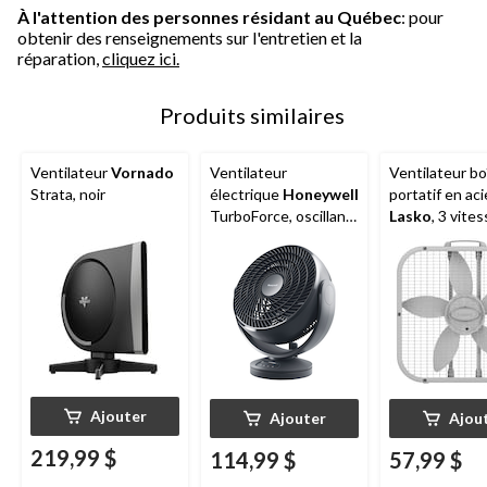
À l'attention des personnes résidant au Québec
: pour
obtenir des renseignements sur l'entretien et la
réparation,
cliquez ici.
Produits similaires
Ventilateur
Vornado
Ventilateur
Ventilateur bo
Strata, noir
électrique
Honeywell
portatif en aci
TurboForce, oscillant,
Lasko
, 3 vites
numérique, portatif, 3
blanc, 20 po
vitesses, noir
Ajouter
Ajouter
Ajou
219,99 $
114,99 $
57,99 $