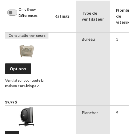
Only Show
Nombre
Type de
Differences
Ratings
de
ventilateur
vitesses
Consultation en cours
Bureau
3
Options
Ventilateur pour toute la
maison
For Living
à 2
positions, 3
vitesses/Ventilateur
portable 12,6 po, Blanc
39,99 $
Plancher
5