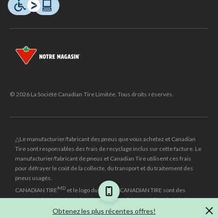
© 2026 La Société Canadian Tire Limitée. Tous droits réservés.
△Le manufacturier/fabricant des pneus que vous achetez et Canadian
Tire sont responsables des frais de recyclage inclus sur cette facture. Le
manufacturier/fabricant de pneus et Canadian Tire utilisent ces frais
pour défrayer le coût de la collecte, du transport et du traitement des
pneus usagés.
MD
CANADIAN TIRE
et le logo du triangle CANADIAN TIRE sont des
marques de commerce déposées de la Société Canadian Tire Limitée.
Obtenez les plus récentes offres!