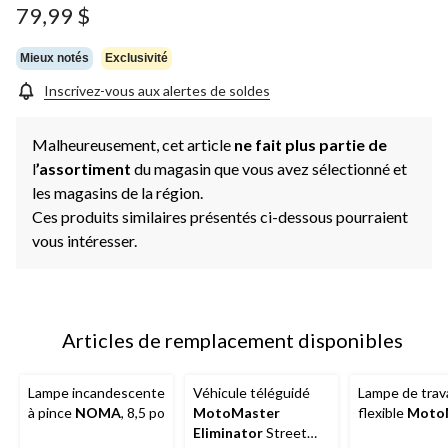
79,99 $
Mieux notés
Exclusivité
Inscrivez-vous aux alertes de soldes
Malheureusement, cet article
ne fait plus partie de
l
’assortiment
du magasin que vous avez sélectionné et
les magasins de la région.
Ces produits similaires présentés ci-dessous pourraient
vous intéresser.
Articles de remplacement disponibles
Lampe incandescente
Véhicule téléguidé
Lampe de trava
à pince
NOMA
, 8,5 po
MotoMaster
flexible
Moto
Eliminator
Street