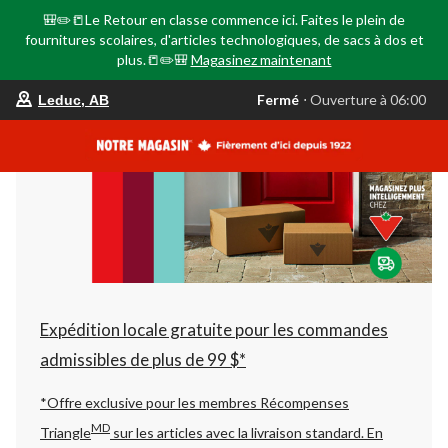
🎒✏️📒Le Retour en classe commence ici. Faites le plein de
fournitures scolaires, d'articles technologiques, de sacs à dos et
plus.📒✏️🎒
Magasinez maintenant
votre
Fermé
⋅ Ouverture à 06:00
Leduc, AB
magasin
préféré
est
Leduc,
AB,
courament
Fermé,
Ouverture
à
à
06:00
cliquer
pour
changer
Expédition locale gratuite pour les commandes
admissibles de plus de 99 $*
*Offre exclusive pour les membres Récompenses
MD
Triangle
sur les articles avec la livraison standard.
En