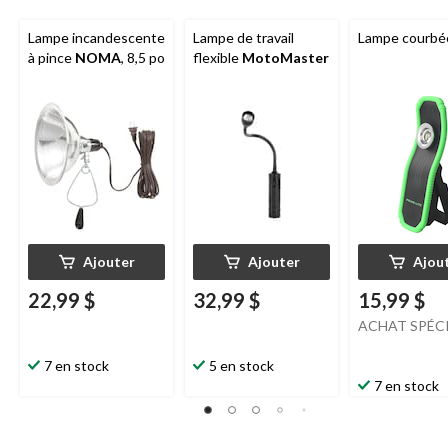
Lampe incandescente
Lampe de travail
Lampe courbé
à pince
NOMA
, 8,5 po
flexible
MotoMaster
Ajouter
Ajouter
Ajou
22,99 $
32,99 $
15,99 $
ACHAT SPÉC
7 en stock
5 en stock
7 en stock