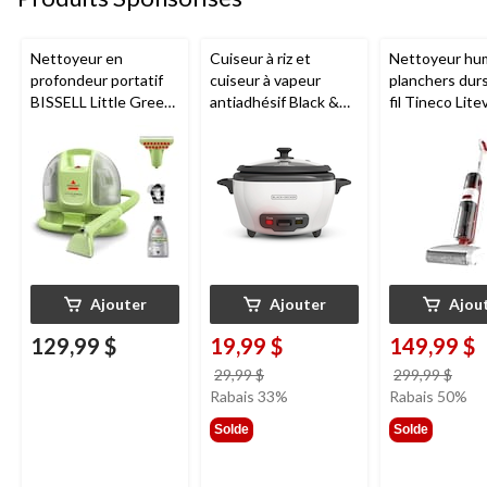
Nettoyeur en
Cuiseur à riz et
Nettoyeur hu
profondeur portatif
cuiseur à vapeur
planchers dur
BISSELL Little Green
antiadhésif Black &
fil Tineco Lite
Mini avec fil pour
Decker, blanc, 6
tapis et tissus
tasses
d'ameublement
Ajouter
Ajouter
Ajou
129,99 $
19,99 $
149,99 $
prix
prix
29,99 $
299,99 $
était
étai
Rabais 33%
Rabais 50%
29,99 $
299,
Solde
Solde