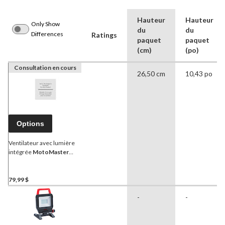
Hauteur
Hauteur
Only Show
du
du
Differences
Ratings
paquet
paquet
(cm)
(po)
Consultation en cours
26,50 cm
10,43 po
Options
Ventilateur avec lumière
intégrée
MotoMaster
Eliminator
79,99 $
-
-