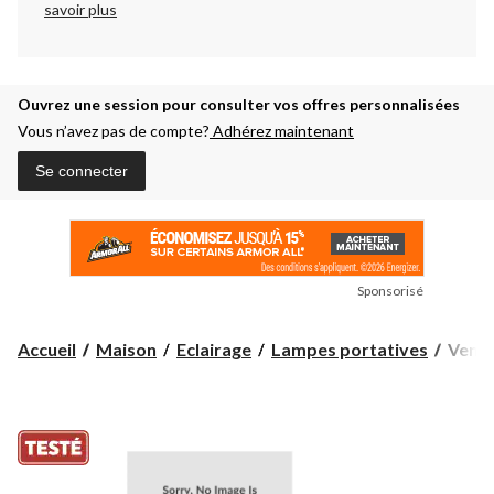
savoir plus
Ouvrez une session pour consulter vos offres personnalisées
Vous n’avez pas de compte?
Adhérez maintenant
Se connecter
Sponsorisé
Ventil
Accueil
Maison
Eclairage
Lampes portatives
Ventil
avec
lumiè
intégr
Moto
Elimin