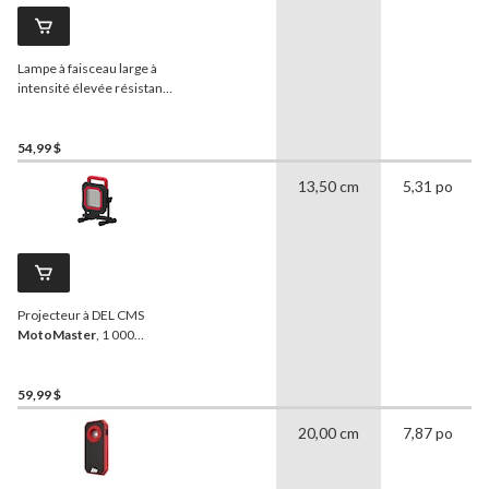
Lampe à faisceau large à
intensité élevée résistante
à l'eau
MotoMaster
54,99 $
13,50 cm
5,31 po
Projecteur à DEL CMS
MotoMaster
, 1 000
lumens
59,99 $
20,00 cm
7,87 po