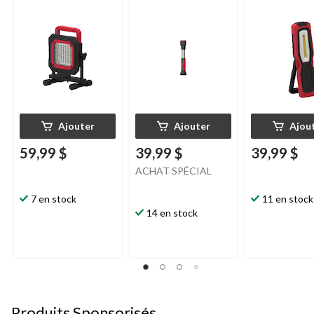
avec crochet
technologie 
400 lumens, s
réglable
Ajouter
Ajouter
Ajou
59,99 $
39,99 $
39,99 $
ACHAT SPÉCIAL
7 en stock
11 en stock
14 en stock
Produits Sponsorisés