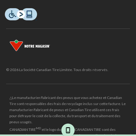
© 2026 La Société Canadian Tire Limitée. Tous droits réservés.
△Le manufacturier/fabricant des pneus que vous achetez et Canadian
Tire sont responsables des frais de recyclage inclus sur cette facture. Le
manufacturier/fabricant de pneus et Canadian Tire utilisent ces frais
pour défrayer le coût de la collecte, du transport et du traitement des
pneus usagés.
MD
CANADIAN TIRE
et le logo du triangle CANADIAN TIRE sont des
marques de commerce déposées de la Société Canadian Tire Limitée.