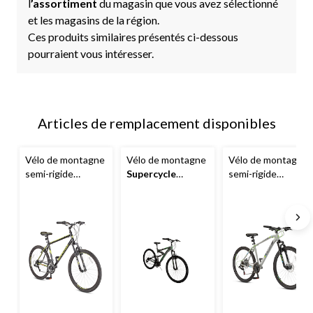
l
’assortiment
du magasin que vous avez sélectionné
et les magasins de la région.
Ces produits similaires présentés ci-dessous
pourraient vous intéresser.
Articles de remplacement disponibles
Vélo de montagne
Vélo de montagne
Vélo de montagne
semi-rigide
Supercycle
semi-rigide
Supercycle
Comp,
Adrenaline à
Stratus
Beacon,
roue de 27,5 po,
double
roue de 27,5 po
noir/jaune
suspension, 27,5
po, argent