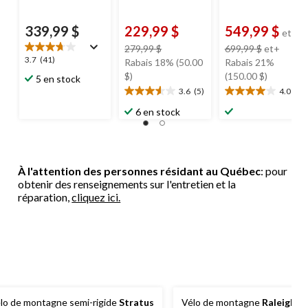
339,99 $
229,99 $
549,99 $
et+
prix
prix
279,99 $
699,99 $
et+
3.7
3.7
(41)
était
était
Rabais 18% (50.00
Rabais 21%
étoile(s)
279,99 $
à
$)
(150.00 $)
5 en stock
sur
partir
3.6
(5)
4.0
(3)
3.6
4.0
5.
de
étoile(s)
étoile(s)
6 en stock
41
699,99
sur
sur
évaluations
5.
5.
5
3
évaluations
évaluations
À l'attention des personnes résidant au Québec
: pour
obtenir des renseignements sur l'entretien et la
réparation,
cliquez ici.
lo de montagne semi-rigide
Stratus
Vélo de montagne
Raleigh
Pe