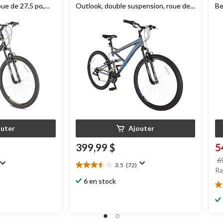
ue de 27,5 po,
Outlook, double suspension, roue de
Be
27,5 po, gris/bleu
outer
Ajouter
399,99 $
5
6
3.5
(72)
3.5
Ra
étoile(s)
6 en stock
sur
4.
5.
ét
72
su
évaluations
5.