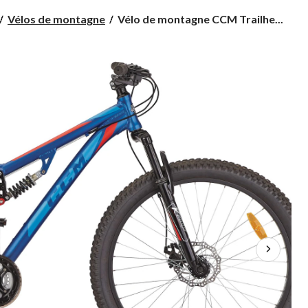
Vélo
Vélos de montagne
Vélo de montagne CCM Trailhe...
de
montagne
CCM
Trailhead
à
double
suspension,
27,5
po