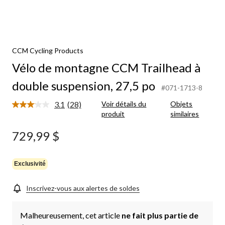
CCM Cycling Products
Vélo de montagne CCM Trailhead à
double suspension, 27,5 po
#071-1713-8
3.1
(28)
Voir détails du
Objets
Lire
produit
similaires
les
28
commentaires.
729,99 $
Lien
vers
la
même
Exclusivité
page.
Inscrivez-vous aux alertes de soldes
Malheureusement, cet article
ne fait plus partie de