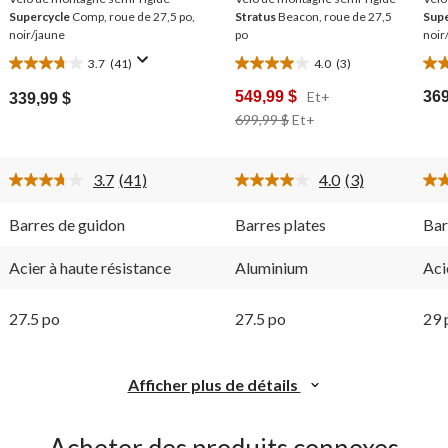
Supercycle
Comp, roue de 27,5 po,
Stratus
Beacon, roue de 27,5
Supe
noir/jaune
po
noir
3.7
(41)
4.0
(3)
3.7
4.0
4.8
étoile(s)
étoile(s)
étoi
549,99 $
Et+
369
339,99 $
sur
sur
sur
Prix
699,99 $
Et+
5.
5.
5.
Était
41
3
6
À
évaluations
évaluations
éva
3.7
(41)
Partir
4.0
(3)
Lire
Lire
De
les
les
41
3
699,99 $
Barres de guidon
Barres plates
Bar
ires.
commentaires.
commentaires.
Lien
Lien
vers
vers
Acier à haute résistance
Aluminium
Aci
la
la
même
même
page.
page.
27.5 po
27.5 po
29 
Afficher plus de détails
Acheter des produits connexes