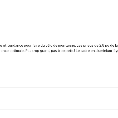
3
év
 et tendance pour faire du vélo de montagne. Les pneus de 2,8 po de lar
nce optimale. Pas trop grand, pas trop petit! Le cadre en aluminium lége