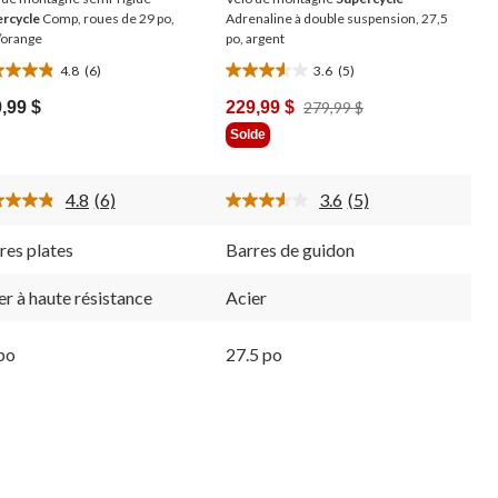
rcycle
Comp, roues de 29 po,
Adrenaline à double suspension, 27,5
/orange
po, argent
4.8
(6)
3.6
(5)
3.6
le(s)
étoile(s)
Prix
,99 $
229,99 $
279,99 $
sur
Était
Solde
5.
279,99 $
5
luations
évaluations
4.8
(6)
3.6
(5)
Lire
Lire
les
les
6
5
res plates
Barres de guidon
commentaires.
commentaires.
Lien
Lien
vers
vers
er à haute résistance
Acier
la
la
même
même
page.
page.
po
27.5 po