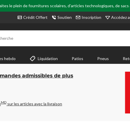
tes le plein de fournitures scolaires, d'articles technologiques, de sacs
Accédez a
Crédit Offert
Soutien
Inscription
cherche
es hebdo
Liquidation
Patios
Pneus
Ret
mmandes admissibles de plus
MD
e
sur les articles avec la livraison