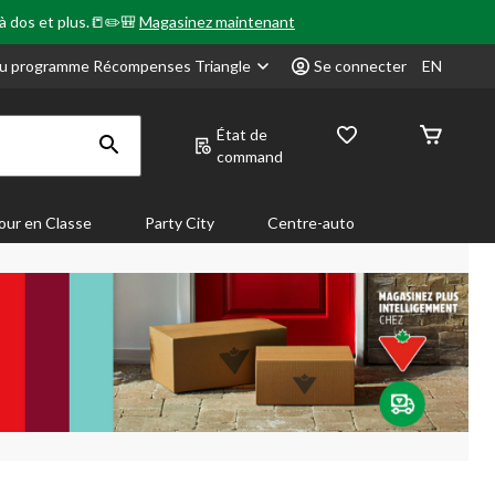
 à dos et plus.📒✏️🎒
Magasinez maintenant
u programme Récompenses Triangle
Se connecter
EN
État de
command
our en Classe
Party City
Centre-auto