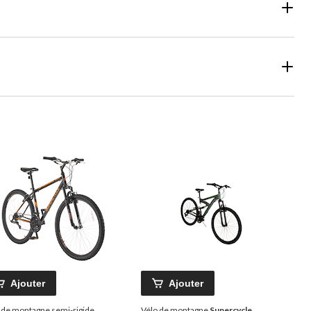
Ajouter
Ajouter
 de montagne semi-rigide
Vélo de montagne
Supercycle