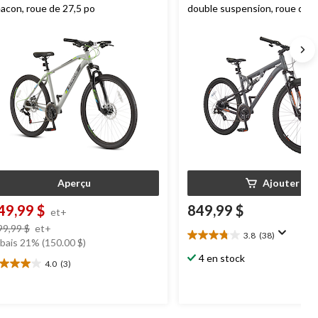
acon, roue de 27,5 po
double suspension, roue de 2
gris
Aperçu
Ajouter
49,99 $
849,99 $
et+
prix
99,99 $
et+
3.8
(38)
3.8
était
bais 21% (150.00 $)
étoile(s)
à
4 en stock
4.0
(3)
sur
0
partir
5.
oile(s)
de
38
r
699,99 $
évaluations