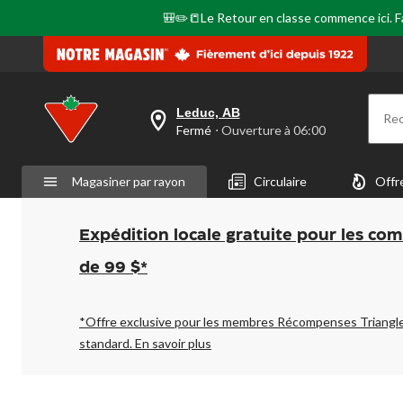
page.
🎒✏️📒Le Retour en classe commence ici. Fai
Leduc, AB
Re
votre
Fermé
⋅ Ouverture à 06:00
magasin
préféré
est
Magasiner par rayon
Circulaire
Offr
Leduc,
AB,
courament
Fermé,
Expédition locale gratuite pour les co
Ouverture
à
de 99 $*
à
06:00
cliquer
pour
*Offre exclusive pour les membres Récompenses Triangl
changer
standard.
En savoir plus