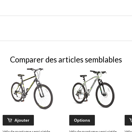
Comparer des articles semblables
Ajouter
Options
Vélo de montagne semi-rigide
Vélo de montagne semi-rigide
Vélo