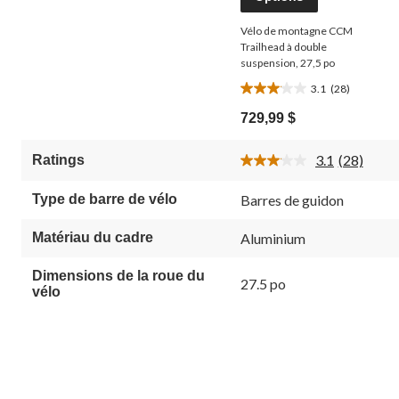
Vélo de montagne CCM
Trailhead à double
suspension, 27,5 po
3.1
(28)
3.1
étoile(s)
729,99 $
sur
5.
3.1
(28)
Ratings
28
Lire
évaluations
les
28
Type de barre de vélo
Barres de guidon
commenta
Lien
vers
Matériau du cadre
Aluminium
la
même
Dimensions de la roue du
page.
27.5 po
vélo