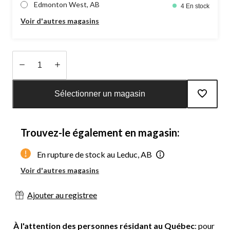
Edmonton West, AB
4 En stock
Voir d'autres magasins
Quantité
mise
Sélectionner un magasin
à
jour
à
Trouvez-le également en magasin:
1
En rupture de stock au Leduc, AB
Voir d'autres magasins
Ajouter au registree
À l'attention des personnes résidant au Québec
: pour