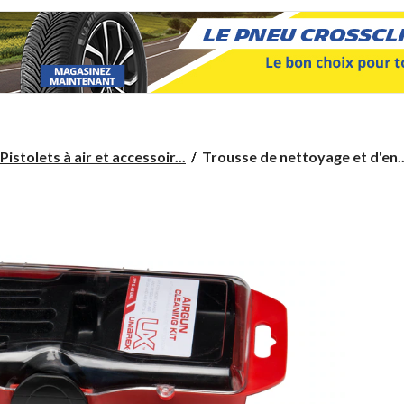
Trousse
Pistolets à air et accessoir...
Trousse de nettoyage et d'en..
de
nettoyage
et
d'entretien
universelle
pour
pistolet
à
air
Umarex