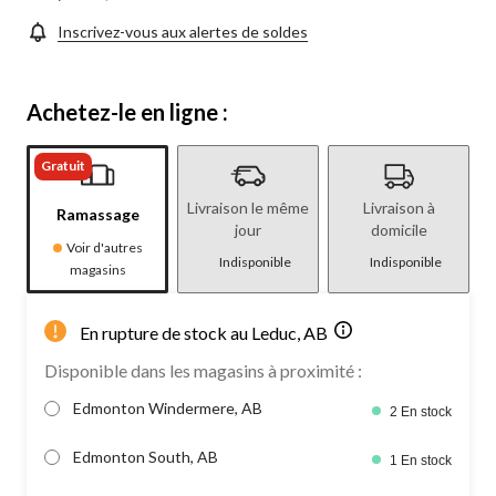
Inscrivez-vous aux alertes de soldes
Achetez-le en ligne :
Gratuit
Livraison le même
Livraison à
Ramassage
jour
domicile
Voir d'autres
Indisponible
Indisponible
magasins
En rupture de stock au Leduc, AB
Disponible dans les magasins à proximité :
Edmonton Windermere, AB
2 En stock
Edmonton South, AB
1 En stock