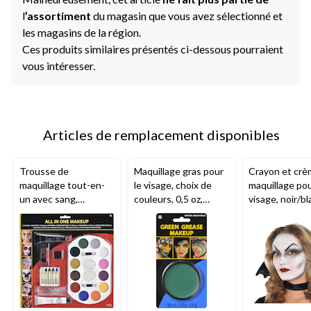
l
’assortiment
du magasin que vous avez sélectionné et
les magasins de la région.
Ces produits similaires présentés ci-dessous pourraient
vous intéresser.
Articles de remplacement disponibles
Trousse de
Maquillage gras pour
Crayon et crè
maquillage tout-en-
le visage, choix de
maquillage pou
un avec sang,
couleurs, 0,5 oz,
visage, noir/bl
paillettes et crayons,
accessoire de
taille unique,
multicolore, taille
costume pour
accessoire de
unique, paq. 18,
l'Halloween
costume pour
accessoires de
l'Halloween
costume pour
l'Halloween