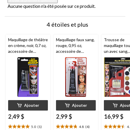
soumission.
soumission.
soumission.
soumission.
soumission.
Aucune question n'a été posée sur ce produit.
4 étoiles et plus
Maquillage de théâtre
Maquillage faux sang,
Trousse de
en crème, noir, 0,7 oz,
rouge, 0,95 oz,
maquillage to
accessoire de
accessoire de
un avec sang,
costume pour
costume pour
paillettes et c
l'Halloween
l'Halloween
multicolore, tai
unique, paq. 1
accessoires d
costume pour
l'Halloween
Ajouter
Ajouter
Ajou
2,49 $
2,99 $
16,99 $
5.0
(1)
4.8
(4)
4
5.0
4.8
4.5