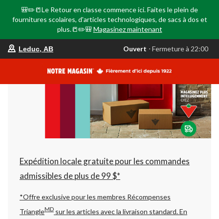
🎒✏️📒Le Retour en classe commence ici. Faites le plein de
fournitures scolaires, d'articles technologiques, de sacs à dos et
plus.📒✏️🎒
Magasinez maintenant
votre
Ouvert
⋅ Fermeture à 22:00
Leduc, AB
magasin
préféré
est
Leduc,
AB,
courament
Ouvert,
Fermeture
à
à
22:00
cliquer
pour
changer
Expédition locale gratuite pour les commandes
admissibles de plus de 99 $*
*Offre exclusive pour les membres Récompenses
MD
Triangle
sur les articles avec la livraison standard.
En