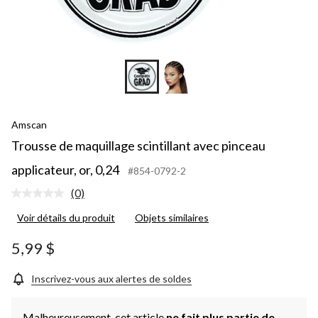
Amscan
Trousse de maquillage scintillant avec pinceau
applicateur, or, 0,24
#854-0792-2
(0)
Aucune
cote
Voir détails du produit
Objets similaires
pour
ce
produit.
5,99 $
Lien
vers
la
Inscrivez-vous aux alertes de soldes
même
page.
Malheureusement, cet article
ne fait plus partie de