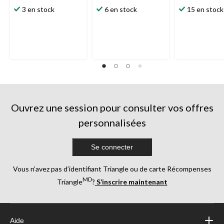
étoile(s)
étoile(s)
étoile(s)
3 en stock
6 en stock
15 en stock
sur
sur
sur
5.
5.
5.
1
4
2
évaluation
évaluations
évaluations
Ouvrez une session pour consulter vos offres
personnalisées
Se connecter
Vous n’avez pas d’identifiant Triangle ou de carte Récompenses
MD
Triangle
?
S’inscrire maintenant
Aide