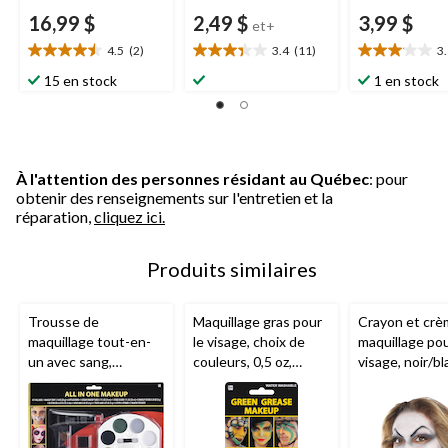
16,99 $
2,49 $
3,99 $
et+
4.5
(2)
3.4
(11)
3
4.5
3.4
3.1
étoile(s)
étoile(s)
étoile(s)
15 en stock
1 en stock
sur
sur
sur
5.
5.
5.
2
11
21
évaluations
évaluations
évaluations
À l'attention des personnes résidant au Québec
: pour
obtenir des renseignements sur l'entretien et la
réparation,
cliquez ici.
Produits similaires
Trousse de
Maquillage gras pour
Crayon et crè
maquillage tout-en-
le visage, choix de
maquillage pou
un avec sang,
couleurs, 0,5 oz,
visage, noir/bl
paillettes et crayons,
accessoire de
taille unique,
multicolore, taille
costume pour
accessoire de
unique, paq. 18,
l'Halloween
costume pour
accessoires de
l'Halloween