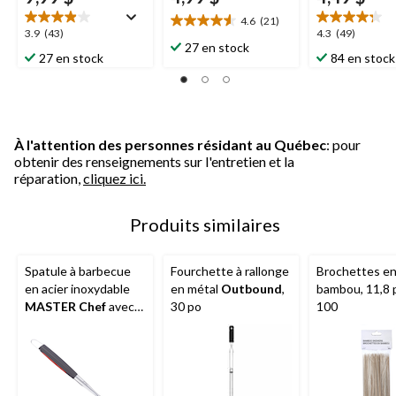
4.6
(21)
4.6
3.9
4.3
3.9
(43)
4.3
(49)
étoile(s)
27 en stock
étoile(s)
étoile(s)
27 en stock
84 en stock
sur
sur
sur
5.
5.
5.
21
43
49
évaluations
évaluations
évaluations
À l'attention des personnes résidant au Québec
: pour
obtenir des renseignements sur l'entretien et la
réparation,
cliquez ici.
Produits similaires
Spatule à barbecue
Fourchette à rallonge
Brochettes e
en acier inoxydable
en métal
Outbound
,
bambou, 11,8 p
MASTER Chef
avec
30 po
100
crochet