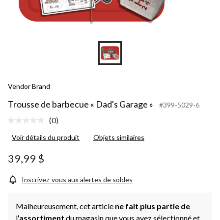
Vendor Brand
Trousse de barbecue « Dad's Garage »
#399-5029-6
(0)
Aucune
cote
Voir détails du produit
Objets similaires
pour
ce
produit.
39,99 $
Lien
vers
la
Inscrivez-vous aux alertes de soldes
même
page.
Malheureusement, cet article
ne fait plus partie de
l
’assortiment
du magasin que vous avez sélectionné et