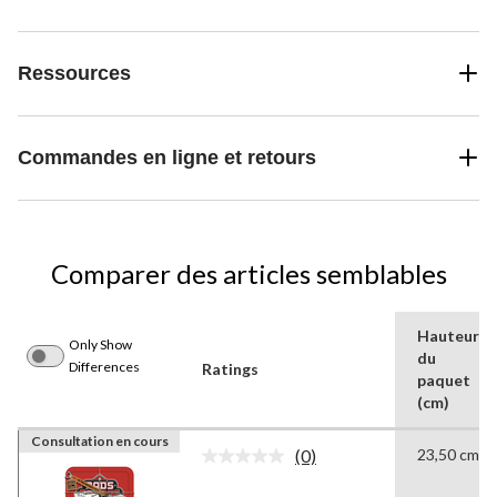
Ressources
Commandes en ligne et retours
Comparer des articles semblables
Hauteur
Only Show
du
Differences
Ratings
paquet
(cm)
Consultation en cours
(0)
23,50 cm
Aucune
cote