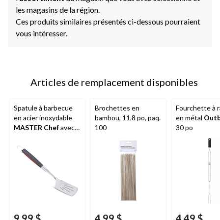
les magasins de la région.
Ces produits similaires présentés ci-dessous pourraient
vous intéresser.
Articles de remplacement disponibles
Spatule à barbecue
Brochettes en
Fourchette à r
en acier inoxydable
bambou, 11,8 po, paq.
en métal
Out
MASTER Chef
avec
100
30 po
crochet
9,99 $
4,99 $
4,49 $