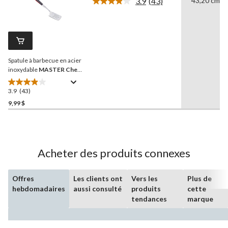
3.9
(43)
43,20 cm
5.
Lire
les
24
43
évaluations
commentaires.
Lien
vers
la
Spatule à barbecue en acier
même
page.
inoxydable
MASTER Chef
avec crochet
3.9
(43)
3.9
étoile(s)
9,99 $
sur
5.
43
évaluations
Acheter des produits connexes
Offres
Les clients ont
Vers les
Plus de
hebdomadaires
aussi consulté
produits
cette
tendances
marque