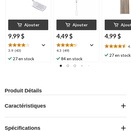
Ajouter
Ajouter
Ajou
9,99 $
4,49 $
4,99 $
4
4.6
3.9
4.3
3.9
(43)
4.3
(49)
étoile(s)
27 en stock
étoile(s)
étoile(s)
27 en stock
84 en stock
sur
sur
sur
5.
5.
5.
21
43
49
évaluations
évaluations
évaluations
Produit Détails
Caractéristiques
Spécifications