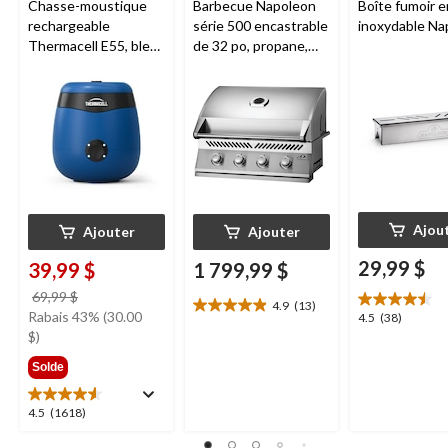
Chasse-moustique
Barbecue Napoleon
Boîte fumoir e
rechargeable
série 500 encastrable
inoxydable Na
Thermacell E55, bleu
de 32 po, propane,
royal
acier inoxydable
Ajou
Ajouter
Ajouter
29,99 $
39,99 $
1 799,99 $
prix
69,99 $
4.9
(13)
4.9
était
Rabais 43% (30.00
4.5
4.5
(38)
étoile(s)
69,99 $
$)
étoile(s)
sur
sur
Solde
5.
5.
13
38
évaluations
4.5
évaluations
4.5
(1618)
étoile(s)