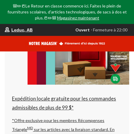
🎒✏️📒Le Retour en classe commence ici. Faites le plein de
fournitures scolaires, d'articles technologiques, de sacs à dos et
plus.📒✏️🎒
Magasinez maintenant
votre
Ouvert
⋅ Fermeture à 22:00
Leduc, AB
magasin
préféré
est
Leduc,
AB,
courament
Ouvert,
Fermeture
à
à
22:00
cliquer
pour
changer
Expédition locale gratuite pour les commandes
admissibles de plus de 99 $*
*Offre exclusive pour les membres Récompenses
MD
Triangle
sur les articles avec la livraison standard.
En