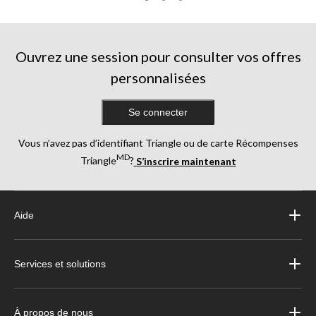
sur
5.
1618
évaluations
Ouvrez une session pour consulter vos offres
personnalisées
Se connecter
Vous n’avez pas d’identifiant Triangle ou de carte Récompenses
MD
Triangle
?
S’inscrire maintenant
Aide
Services et solutions
À propos de nous