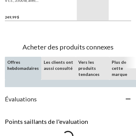
V c.c., 3500 lb, avec
télécommande sans fil et
corde synthétique de 3/16
po x 45 pi
249,99 $
Acheter des produits connexes
Offres
Les clients ont
Vers les
Plus de
hebdomadaires
aussi consulté
produits
cette
tendances
marque
Évaluations
Points saillants de l'evaluation