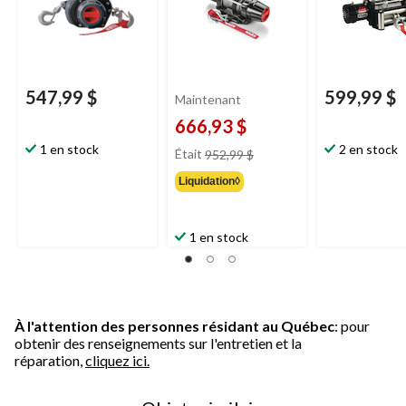
547,99 $
599,99 $
Maintenant
666,93 $
prix
1 en stock
2 en stock
Était
952,99 $
était
Liquidation◊
952,99 $
1 en stock
À l'attention des personnes résidant au Québec
: pour
obtenir des renseignements sur l'entretien et la
réparation,
cliquez ici.