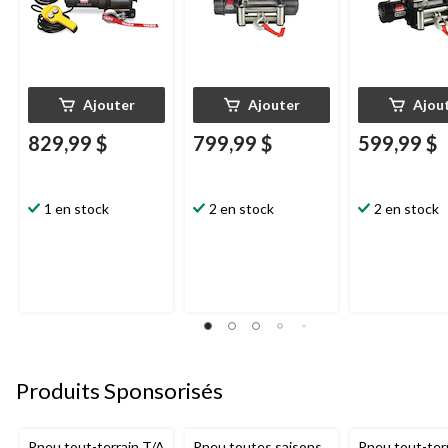
Ajouter
Ajouter
Ajou
829,99 $
799,99 $
599,99 $
1 en stock
2 en stock
2 en stock
Produits Sponsorisés
Pneu tout-terrain T/A
Pneu toutes saisons
Pneu tout-ter