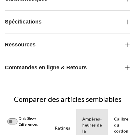
Spécifications
Ressources
Commandes en ligne & Retours
Comparer des articles semblables
Only Show
Ampères-
Calibre
Differences
heures de
du
Ratings
la
cordon