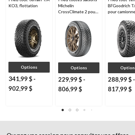
KO3, flottation
Michelin
BFGoodrich T
CrossClimate 2 pour
pour camionne
véhicules de tourisme
VUS
et multisegments
Options
Options
Option
341,99 $
-
229,99 $
-
288,99 $
-
902,99 $
806,99 $
817,99 $