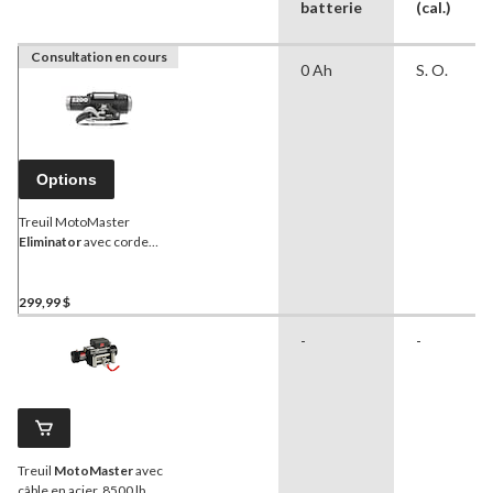
batterie
(cal.)
Consultation en cours
0 Ah
S. O.
Options
Treuil MotoMaster
Eliminator
avec corde
synthétique, 3 200 lb
299,99 $
-
-
Treuil
MotoMaster
avec
câble en acier, 8500 lb