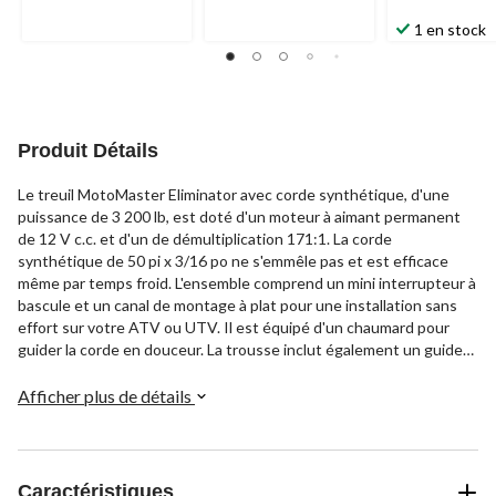
1 en stock
Produit Détails
Le treuil MotoMaster Eliminator avec corde synthétique, d'une
puissance de 3 200 lb, est doté d'un moteur à aimant permanent
de 12 V c.c. et d'un de démultiplication 171:1. La corde
synthétique de 50 pi x 3/16 po ne s'emmêle pas et est efficace
même par temps froid. L'ensemble comprend un mini interrupteur à
bascule et un canal de montage à plat pour une installation sans
effort sur votre ATV ou UTV. Il est équipé d'un chaumard pour
guider la corde en douceur. La trousse inclut également un guide-
câble à filetage rapide, une voie de montage, un mini-interrupteur à
bascule, un crochet de levage à chape, un contacteur à solénoïde
Afficher plus de détails
et câbles.
Caractéristiques