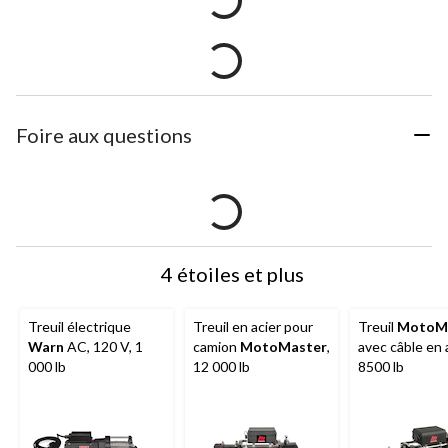
Foire aux questions
4 étoiles et plus
Treuil électrique
Treuil en acier pour
Treuil
MotoM
Warn
AC, 120 V, 1
camion
MotoMaster
,
avec câble en a
000 lb
12 000 lb
8500 lb