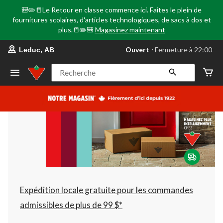
🎒✏️📒Le Retour en classe commence ici. Faites le plein de
fournitures scolaires, d'articles technologiques, de sacs à dos et
plus.📒✏️🎒
Magasinez maintenant
votre
Ouvert
⋅ Fermeture à 22:00
Leduc, AB
magasin
préféré
est
Recherche
Leduc,
AB,
courament
Ouvert,
Fermeture
à
à
22:00
cliquer
pour
changer
Expédition locale gratuite pour les commandes
admissibles de plus de 99 $*