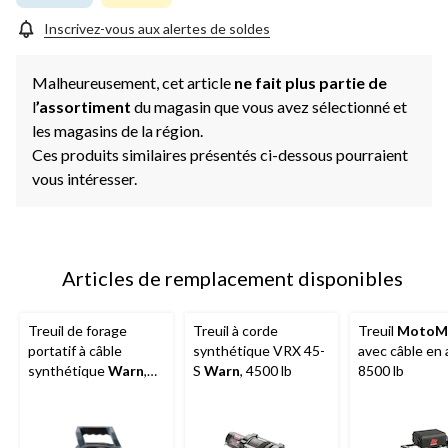
Inscrivez-vous aux alertes de soldes
Malheureusement, cet article
ne fait plus partie de
l
’assortiment
du magasin que vous avez sélectionné et
les magasins de la région.
Ces produits similaires présentés ci-dessous pourraient
vous intéresser.
Articles de remplacement disponibles
Treuil de forage
Treuil à corde
Treuil
MotoM
portatif à câble
synthétique VRX 45-
avec câble en a
synthétique
Warn
,
S
Warn
, 4500 lb
8500 lb
750 lb