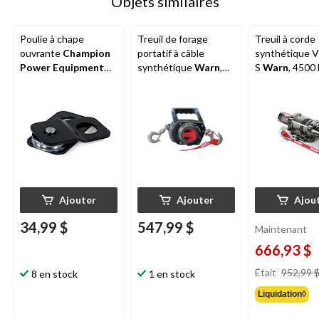
Objets similaires
Poulie à chape
Treuil de forage
Treuil à corde
ouvrante
Champion
portatif à câble
synthétique 
Power Equipment
synthétique
Warn
,
S
Warn
, 4500 
C18003, 8 000 lb
750 lb
Ajouter
Ajouter
Ajou
34,99 $
547,99 $
Maintenant
666,93 $
Était
952,99 
8 en stock
1 en stock
Liquidation◊