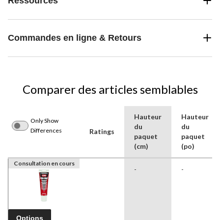
Ressources
Commandes en ligne & Retours
Comparer des articles semblables
Hauteur
Hauteur
Only Show
du
du
Differences
Ratings
paquet
paquet
(cm)
(po)
Consultation en cours
-
-
Options