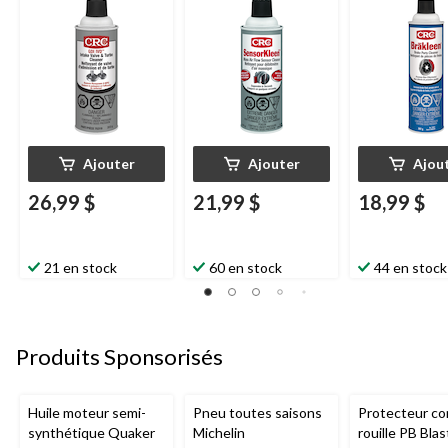
canette aérosol 312 g
Ajouter
Ajouter
Ajou
26,99 $
21,99 $
18,99 $
21 en stock
60 en stock
44 en stock
Produits Sponsorisés
Huile moteur semi-
Pneu toutes saisons
Protecteur con
synthétique Quaker
Michelin
rouille PB Blas