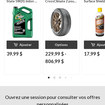
State 5W20, bidon de
CrossClimate 2 pour
Surface Shield
5 L
véhicules de tourisme
et multisegments
Ajouter
Options
Ajou
39,99 $
229,99 $
-
17,99 $
806,99 $
Ouvrez une session pour consulter vos offres
personnalisées