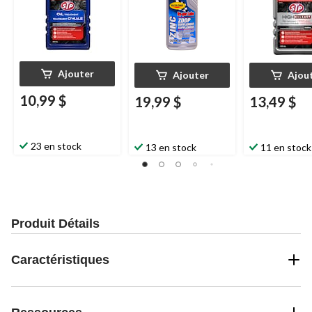
Ajouter
Ajouter
Ajou
10,99 $
19,99 $
13,49 $
23 en stock
13 en stock
11 en stock
Produit Détails
Caractéristiques