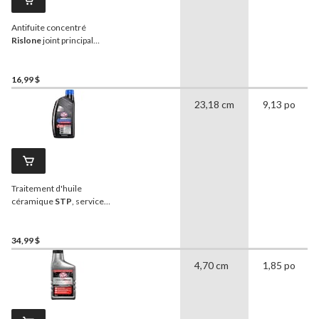
Antifuite concentré
Rislone
joint principal
arrière, 500 mL
16,99 $
23,18 cm
9,13 po
Traitement d'huile
céramique
STP
, service
intense, 946 mL
34,99 $
4,70 cm
1,85 po