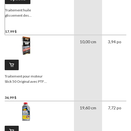
Traitement huile
glissement des
engrenages
CRC
Posi Trac
207 mL
17,99 $
10,00 cm
3,94 po
Traitement pour moteur
Slick 50 Original avec PTFE
Ceramic Cerflon, 32 oz
36,99 $
19,60 cm
7,72 po