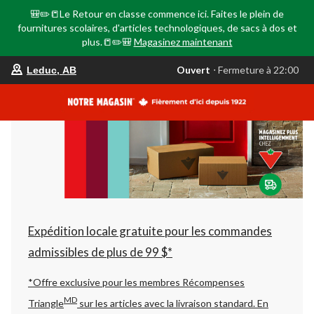
🎒✏️📒Le Retour en classe commence ici. Faites le plein de
fournitures scolaires, d'articles technologiques, de sacs à dos et
plus.📒✏️🎒
Magasinez maintenant
votre
Ouvert
⋅ Fermeture à 22:00
Leduc, AB
magasin
préféré
est
Leduc,
AB,
courament
Ouvert,
Fermeture
à
à
22:00
cliquer
pour
changer
Expédition locale gratuite pour les commandes
admissibles de plus de 99 $*
*Offre exclusive pour les membres Récompenses
MD
Triangle
sur les articles avec la livraison standard.
En