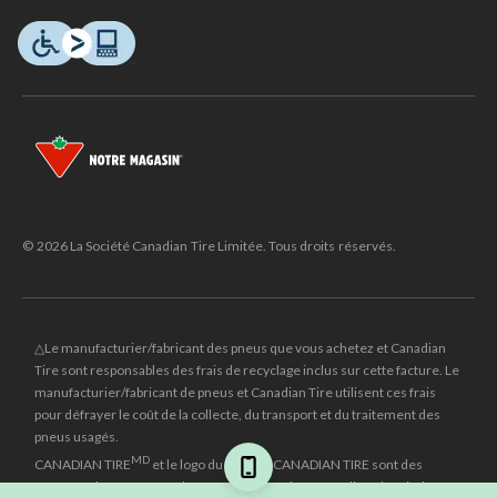
© 2026 La Société Canadian Tire Limitée. Tous droits réservés.
△Le manufacturier/fabricant des pneus que vous achetez et Canadian
Tire sont responsables des frais de recyclage inclus sur cette facture. Le
manufacturier/fabricant de pneus et Canadian Tire utilisent ces frais
pour défrayer le coût de la collecte, du transport et du traitement des
pneus usagés.
MD
CANADIAN TIRE
et le logo du triangle CANADIAN TIRE sont des
marques de commerce déposées de la Société Canadian Tire Limitée.