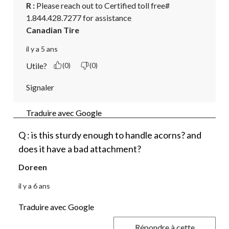
R :
 Please reach out to Certified toll free# 
1.844.428.7277 for assistance
Canadian Tire
il y a 5 ans
Utile?
(0)
(0)
Signaler
Traduire avec Google
Q : is this sturdy enough to handle acorns? and
does it have a bad attachment?
Doreen
il y a 6 ans
Traduire avec Google
Répondre à cette