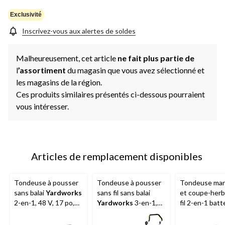
la
même
Exclusivité
page.
Inscrivez-vous aux alertes de soldes
Malheureusement, cet article
ne fait plus partie de
l
’assortiment
du magasin que vous avez sélectionné et
les magasins de la région.
Ces produits similaires présentés ci-dessous pourraient
vous intéresser.
Articles de remplacement disponibles
Tondeuse à pousser
Tondeuse à pousser
Tondeuse man
sans balai
Yardworks
sans fil sans balai
et coupe-herb
2-en-1, 48 V, 17 po,
Yardworks
3-en-1,
fil 2-en-1 batt
batterie 4 Ah et
48 V, 20 po, batterie 5
V 4 Ah
Green
chargeur
Ah et chargeur
17 po et 13 po