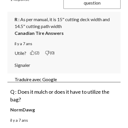
question
R :
 As per manual, it is 15" cutting deck width and 

14.5" cutting path width
Canadian Tire Answers
il y a 7 ans
Utile?
(2)
(0)
Signaler
Traduire avec Google
Q : Does it mulch or does it have to utilize the
bag?
NormDawg
il y a 7 ans