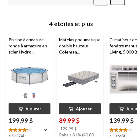
Questions
Question
4 étoiles et plus
Piscine à armature
Matelas pneumatique
Climatiseur de
ronde à armature en
double hauteur
fenêtre manu
acier
Hydro-
Coleman
Living
, 5 000 
force
MC Pro Max, 10
SupportRest Plus
blanc
pi x 30 po
avec pompe à main de
120 V, grand lit
Ajouter
Ajouter
Ajou
199,99 $
89,99 $
139,99 $
prix
129,99 $
était
Rabais 31% (40.00
4.3
4.1
4.3
(270)
4.1
(643)