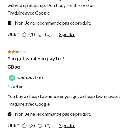
will end up at dump. Don't buy for this reason
Traduire avec Google
Non, Je ne recommande pas ce produit.
Utile?
(1)
(0)
Signaler
3 étoile(s) sur 5.
You get what you pay for!
GDog
ACHETEUR VÉRIFIÉ
il y a 4 ans
You buy a cheap Lawnmower you get a cheap lawnmower!
Traduire avec Google
Non, Je ne recommande pas ce produit.
Utile?
(3)
(0)
Signaler