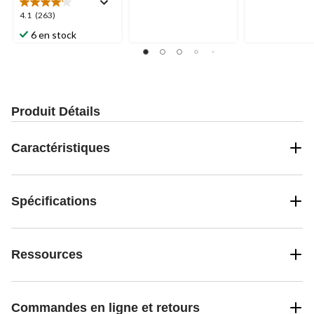
42
5.
4.1
4.1
(263)
évaluations
68
étoile(s)
évaluations
6 en stock
sur
5.
263
évaluations
Produit Détails
Caractéristiques
Spécifications
Ressources
Commandes en ligne et retours