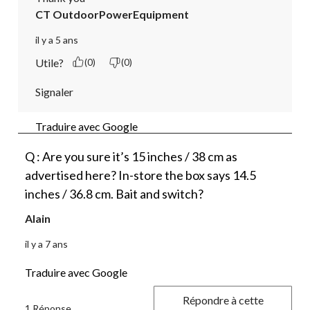
CT OutdoorPowerEquipment
il y a 5 ans
Utile?
(0)
(0)
Signaler
Traduire avec Google
Q : Are you sure it’s 15 inches / 38 cm as
advertised here? In-store the box says 14.5
inches / 36.8 cm. Bait and switch?
Alain
il y a 7 ans
Traduire avec Google
Répondre à cette
1 Réponse