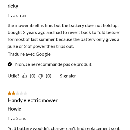
ricky
il y a un an
the mower itself is fine. but the battery does not hold up,
bought 2 years ago and had to revert back to "old betsie"
for most of last summer because the battery only gives a
pulse or 2 of power then trips out.
Traduire avec Google
Non, Je ne recommande pas ce produit.
Utile?
(0)
(0)
Signaler
2 étoile(s) sur 5.
Handy electric mower
Howie
il y a 2 ans
Yr. 3 battery wouldn't charge, can't find replacement so it