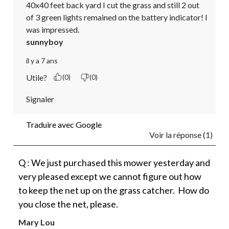
40x40 feet back yard I cut the grass and still 2 out 
of 3 green lights remained on the battery indicator! I 
was impressed.
sunnyboy
il y a 7 ans
Utile?
(0)
(0)
Signaler
Traduire avec Google
Voir la réponse (1)
Q : We just purchased this mower yesterday and
very pleased except we cannot figure out how
to keep the net up on the grass catcher. How do
you close the net, please.
Mary Lou