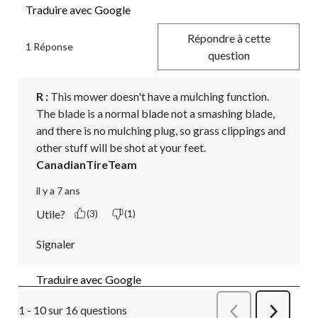
Traduire avec Google
Répondre à cette
1 Réponse
question
R :
 This mower doesn't have a mulching function. 
The blade is a normal blade not a smashing blade, 
and there is no mulching plug, so grass clippings and 
other stuff will be shot at your feet.
CanadianTireTeam
il y a 7 ans
Utile?
(3)
(1)
Signaler
Traduire avec Google
1 - 10 sur 16 questions
Précédent
Suivant