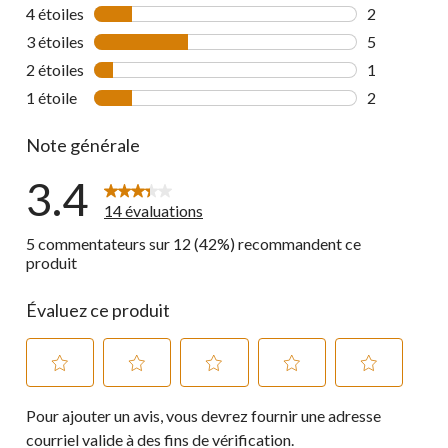
4 commentai
4 étoiles
étoiles
2
2 commentai
3 étoiles
étoiles
5
5 commentai
2 étoiles
étoiles
1
1 commentai
1 étoile
étoiles
2
2 commentai
Note générale
3.4
14 évaluations
5 commentateurs sur 12 (42%) recommandent ce
produit
Évaluez ce produit
Sélectionnez
Sélectionnez
Sélectionnez
Sélectionnez
Sélectionnez
Pour ajouter un avis, vous devrez fournir une adresse
pour
pour
pour
pour
pour
évaluer
évaluer
évaluer
évaluer
évaluer
courriel valide à des fins de vérification.