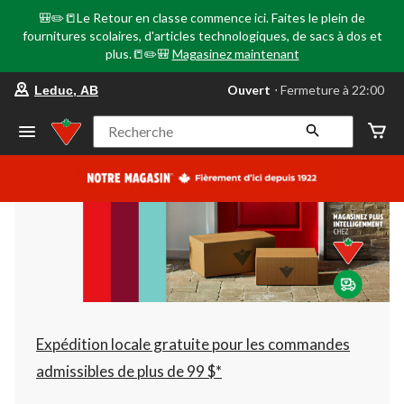
🎒✏️📒Le Retour en classe commence ici. Faites le plein de
fournitures scolaires, d'articles technologiques, de sacs à dos et
plus.📒✏️🎒
Magasinez maintenant
votre
Ouvert
⋅ Fermeture à 22:00
Leduc, AB
magasin
préféré
est
Recherche
Leduc,
AB,
courament
Ouvert,
Fermeture
à
à
22:00
cliquer
pour
changer
Expédition locale gratuite pour les commandes
admissibles de plus de 99 $*