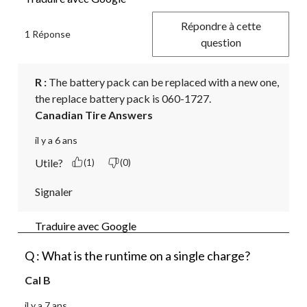
Répondre à cette
1 Réponse
question
R :
 The battery pack can be replaced with a new one, 
the replace battery pack is 060-1727.
Canadian Tire Answers
il y a 6 ans
Utile?
(1)
(0)
Signaler
Traduire avec Google
Q : What is the runtime on a single charge?
Cal B
il y a 7 ans