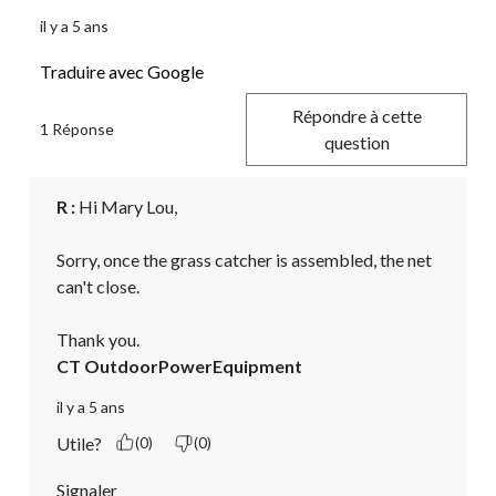
il y a 5 ans
Traduire avec Google
Répondre à cette
1 Réponse
question
R :
 Hi Mary Lou,

Sorry, once the grass catcher is assembled, the net 
can't close.

Thank you.
CT OutdoorPowerEquipment
il y a 5 ans
Utile?
(0)
(0)
Signaler