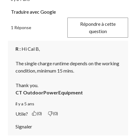
Traduire avec Google
Répondre à cette
1 Réponse
question
R :
 Hi Cal B,

The single charge runtime depends on the working 
condition, minimum 15 mins.

Thank you.
CT OutdoorPowerEquipment
il y a 5 ans
Utile?
(0)
(0)
Signaler