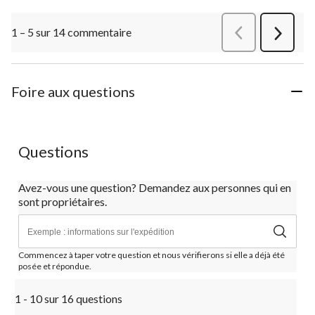
1 – 5 sur 14 commentaire
Précédentcommen
Suivant
commen
Foire aux questions
Questions
Avez-vous une question? Demandez aux personnes qui en
sont propriétaires.
Commencez à taper votre question et nous vérifierons si elle a déjà été
posée et répondue.
1 - 10 sur 16 questions