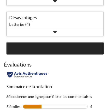
Désavantages
batteries (4)
SEE ALL REVIEWS
Click
to
go
Évaluations
to
all
reviews
Sommaire de la notation
Sélectionner une ligne pour filtrer les commentaires
5 étoiles
étoiles
4