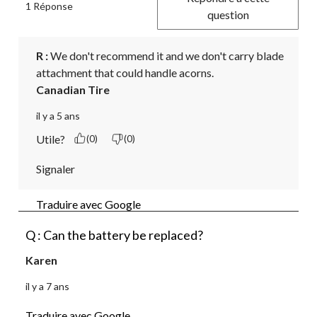
1 Réponse
question
R :
 We don't recommend it and we don't carry blade 
attachment that could handle acorns.
Canadian Tire
il y a 5 ans
Utile?
(0)
(0)
Signaler
Traduire avec Google
Q : Can the battery be replaced?
Karen
il y a 7 ans
Traduire avec Google