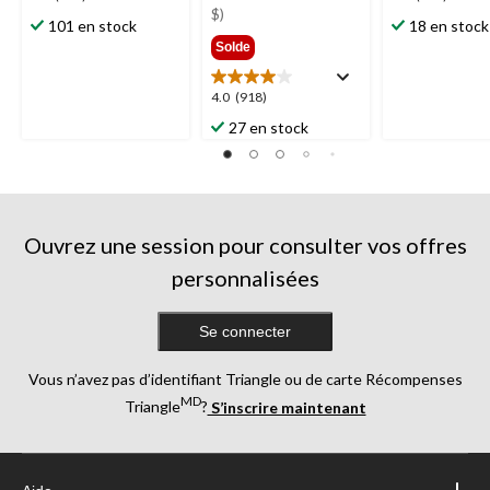
129,99 $
$)
étoile(s)
étoile(s)
101 en stock
18 en stock
sur
sur
Solde
5.
5.
270
643
4.0
4.0
(918)
évaluations
évaluations
étoile(s)
27 en stock
sur
5.
918
évaluations
Ouvrez une session pour consulter vos offres
personnalisées
Se connecter
Vous n’avez pas d’identifiant Triangle ou de carte Récompenses
MD
Triangle
?
S’inscrire maintenant