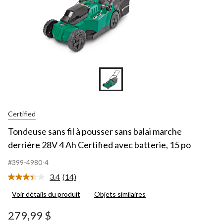
Certified
Tondeuse sans fil à pousser sans balai marche
derrière 28V 4 Ah Certified avec batterie, 15 po
#399-4980-4
3.4
(14)
Lire
les
Voir détails du produit
Objets similaires
14
commentaires.
Lien
279,99 $
vers