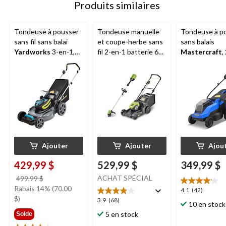
Produits similaires
Tondeuse à pousser
Tondeuse manuelle
Tondeuse à p
sans fil sans balai
et coupe-herbe sans
sans balais
Yardworks
3-en-1,
fil 2-en-1 batterie 60
Mastercraft
,
48 V, 20 po, batterie 5
V 4 Ah
Greenworks
,
V, 14 po, avec 
Ah et chargeur
17 po et 13 po
batteries PW
de 4,0 Ah
Ajouter
Ajouter
Ajou
429,99 $
529,99 $
349,99 $
prix
ACHAT SPÉCIAL
499,99 $
était
Rabais 14% (70.00
4.1
4.1
(42)
499,99 $
$)
étoile(s)
3.9
3.9
(68)
10 en stock
sur
étoile(s)
5 en stock
Solde
5.
sur