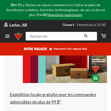
🎒✏️📒Le Retour en classe commence ici. Faites le plein de
fournitures scolaires, d'articles technologiques, de sacs à dos et
plus.📒✏️🎒
Magasinez maintenant
votre
Ouvert
⋅ Fermeture à 22:00
Leduc, AB
magasin
préféré
est
Recherche
Leduc,
AB,
courament
Ouvert,
Fermeture
à
à
22:00
cliquer
pour
changer
Expédition locale gratuite pour les commandes
admissibles de plus de 99 $*