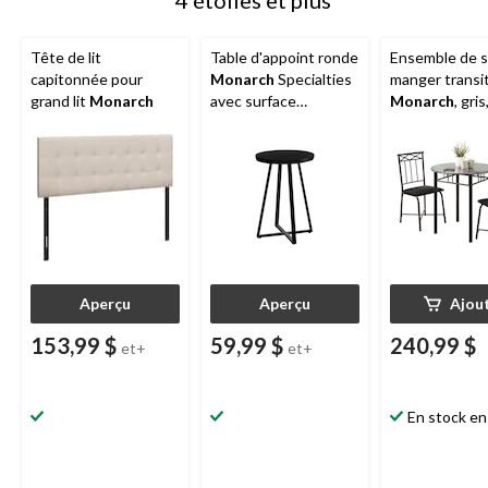
Tête de lit
Table d'appoint ronde
Ensemble de sa
capitonnée pour
Monarch
Specialties
manger transi
grand lit
Monarch
avec surface
Monarch
, gris
stratifiée, noir
pièces
Aperçu
Aperçu
Ajou
153,99 $
59,99 $
240,99 $
et+
et+
En stock en