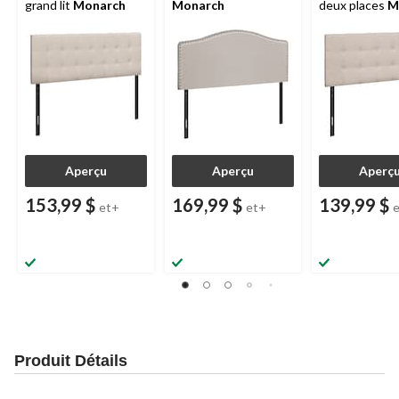
grand lit
Monarch
Monarch
deux places
M
Aperçu
Aperçu
Aperç
153,99 $
169,99 $
139,99 $
et+
et+
Produit Détails