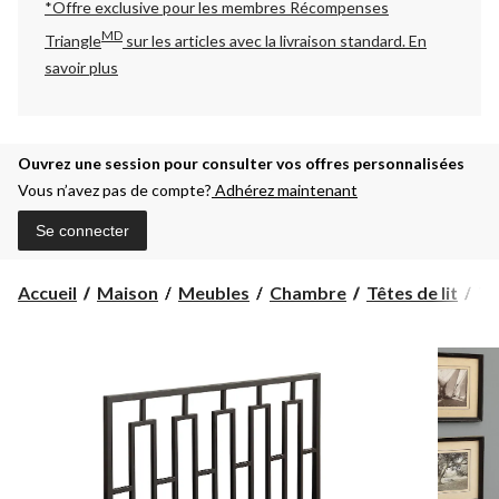
*Offre exclusive pour les membres Récompenses
MD
Triangle
sur les articles avec la livraison standard.
En
savoir plus
Ouvrez une session pour consulter vos offres personnalisées
Vous n’avez pas de compte?
Adhérez maintenant
Se connecter
Tê
Accueil
Maison
Meubles
Chambre
Têtes de lit
Tê
de
lit
re
mé
Mo
gr
lit