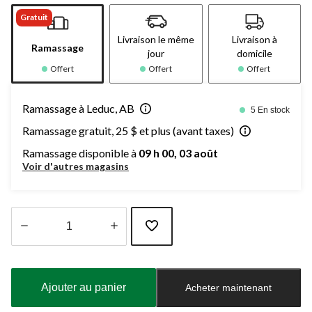
Gratuit
Livraison le même
Livraison à
Ramassage
jour
domicile
Offert
Offert
Offert
Ramassage à Leduc, AB
5 En stock
Ramassage gratuit, 25 $ et plus (avant taxes)
Ramassage disponible à
09 h 00, 03 août
Voir d'autres magasins
Quantité
mise
à
Ajouter au panier
Acheter maintenant
jour
à