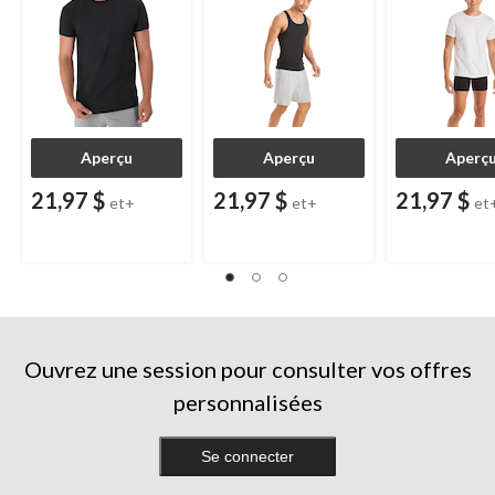
Aperçu
Aperçu
Aperç
21,97 $
21,97 $
21,97 $
et+
et+
et
Ouvrez une session pour consulter vos offres
personnalisées
Se connecter