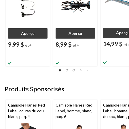
Aperç
Aperçu
Aperçu
14,99 $
9,99 $
8,99 $
et
et+
et+
Produits Sponsorisés
Camisole Hanes Red
Camisole Hanes Red
Camisole Han
Label, col ras du cou,
Label, homme, blanc,
Label, homme, 
blanc, paq. 4
paq. 6
du cou, blanc, 