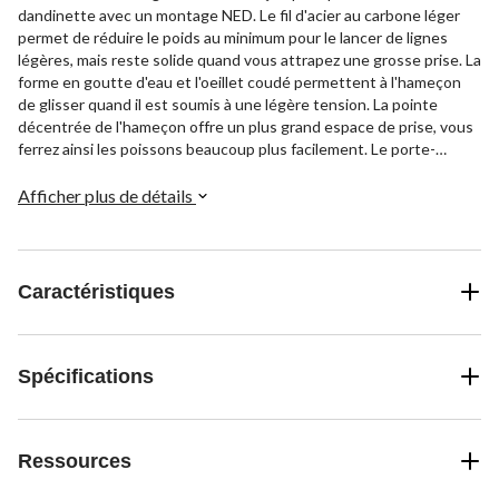
dandinette avec un montage NED. Le fil d'acier au carbone léger
permet de réduire le poids au minimum pour le lancer de lignes
légères, mais reste solide quand vous attrapez une grosse prise. La
forme en goutte d'eau et l'oeillet coudé permettent à l'hameçon
de glisser quand il est soumis à une légère tension. La pointe
décentrée de l'hameçon offre un plus grand espace de prise, vous
ferrez ainsi les poissons beaucoup plus facilement. Le porte-
hameçon est séparé du manche pour plus de solidité. Le fini
thermolaqué assure une résistance optimale. Cette tête de
Afficher plus de détails
dandinette est donc idéale pour les pêcheurs qui font des
concours.
Caractéristiques
Spécifications
Ressources