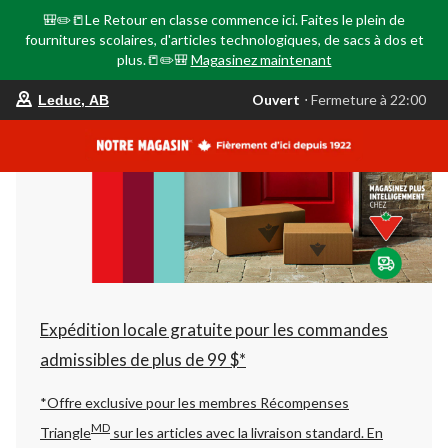
🎒✏️📒Le Retour en classe commence ici. Faites le plein de
fournitures scolaires, d'articles technologiques, de sacs à dos et
plus.📒✏️🎒
Magasinez maintenant
votre
Ouvert
⋅ Fermeture à 22:00
Leduc, AB
magasin
préféré
est
Leduc,
AB,
courament
Ouvert,
Fermeture
à
à
22:00
cliquer
pour
changer
Expédition locale gratuite pour les commandes
admissibles de plus de 99 $*
*Offre exclusive pour les membres Récompenses
MD
Triangle
sur les articles avec la livraison standard.
En