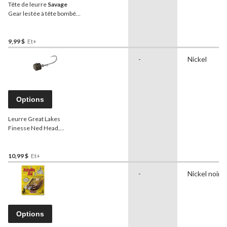
Tête de leurre
Savage
Gear lestée à tête bombée
type Ned, noir, 3/16 oz,
paq. 4
9,99 $
Et+
-
Nickel
Options
Leurre Great Lakes
Finesse Ned Head,
citrouille verte, 1/0
10,99 $
Et+
-
Nickel noir
Options