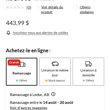
501
(0)
Voir détails du
Objets
Aucune
produit
similaires
cote
pour
ce
443,99 $
produit.
Lien
vers
Inscrivez-vous aux alertes de soldes
la
même
page.
Achetez-le en ligne :
Gratuit
Livraison le même
Livraison à
Ramassage
jour
domicile
Offert
Stock épuisé
Offert
Ramassage à Leduc, AB
Ramassage entre le
14 août - 20 août
Voir d'autres magasins