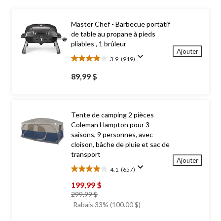
Master Chef - Barbecue portatif
de table au propane à pieds
pliables , 1 brûleur
Ajouter
3.9
(919)
3.9
étoile(s)
89,99 $
sur
5.
919
évaluations
Tente de camping 2 pièces
Coleman Hampton pour 3
saisons, 9 personnes, avec
cloison, bâche de pluie et sac de
transport
Ajouter
4.1
(657)
4.1
étoile(s)
199,99 $
sur
prix
299,99 $
5.
était
Rabais 33% (100.00 $)
657
299,99 $
évaluations