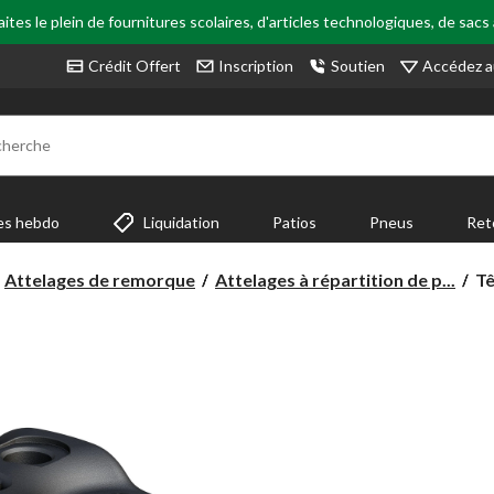
tes le plein de fournitures scolaires, d'articles technologiques, de sacs
Accédez a
Crédit Offert
Inscription
Soutien
cherche
es hebdo
Liquidation
Patios
Pneus
Ret
Tê
Attelages de remorque
Attelages à répartition de p...
Tê
de
di
du
po
Tr
de
re
C
17
no