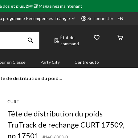
 à dos et plus.📒✏️🎒
Magasinez maintenant
u programme Récompenses Triangle
Se connecter
EN
État de
command
our en Classe
Party City
Centre-auto
te
te de distribution du poid...
stribution
ids
CURT
uTrack
Tête de distribution du poids
change
TruTrack de rechange CURT 17509,
URT
509,
no 17501
#140-6303-0