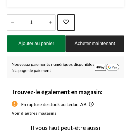
Quantité
mise
Ajouter au panier
Acheter maintenant
à
jour
à
1
Nouveaux paiements numériques disponibles
à la page de paiement
Trouvez-le également en magasin:
En rupture de stock au Leduc, AB
Voir d'autres magasins
Il vous faut peut-être aussi