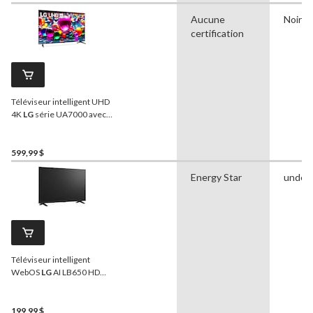
32 po
Aucune
Noir
certification
Téléviseur intelligent UHD
4K
LG
série UA7000 avec
processeur IA, 60 Hz, 55 po
599,99 $
Energy Star
undef
Téléviseur intelligent
WebOS
LG
AI LB650 HD
intégrale 1080p, 32 po
199,99 $