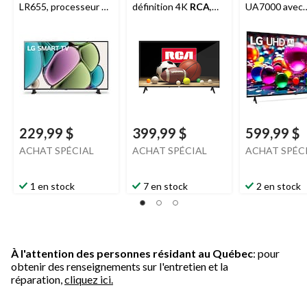
LR655, processeur α5
définition 4K
RCA
,
UA7000 avec
AI 4K, WebOS 23,
50 po
processeur IA,
Wi-Fi, Bluetooth et
55 po
chaînes LG, 32 po
229,99 $
399,99 $
599,99 $
ACHAT SPÉCIAL
ACHAT SPÉCIAL
ACHAT SPÉC
1 en stock
7 en stock
2 en stock
À l'attention des personnes résidant au Québec
: pour
obtenir des renseignements sur l'entretien et la
réparation,
cliquez ici.