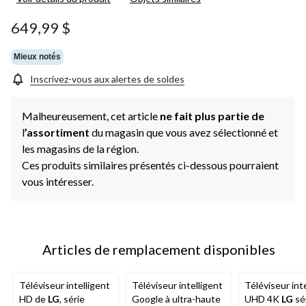
649,99 $
Mieux notés
Inscrivez-vous aux alertes de soldes
Malheureusement, cet article
ne fait plus partie de
l
’assortiment
du magasin que vous avez sélectionné et
les magasins de la région.
Ces produits similaires présentés ci-dessous pourraient
vous intéresser.
Articles de remplacement disponibles
Téléviseur intelligent
Téléviseur intelligent
Téléviseur int
HD de
LG
, série
Google à ultra-haute
UHD 4K
LG
sé