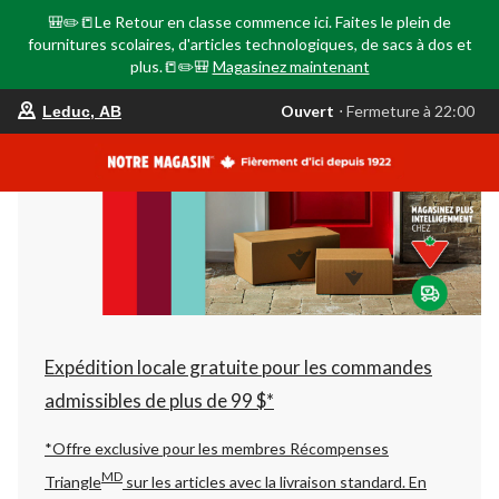
🎒✏️📒Le Retour en classe commence ici. Faites le plein de
fournitures scolaires, d'articles technologiques, de sacs à dos et
plus.📒✏️🎒
Magasinez maintenant
votre
Ouvert
⋅ Fermeture à 22:00
Leduc, AB
magasin
préféré
est
Leduc,
AB,
courament
Ouvert,
Fermeture
à
à
22:00
cliquer
pour
changer
Expédition locale gratuite pour les commandes
admissibles de plus de 99 $*
*Offre exclusive pour les membres Récompenses
MD
Triangle
sur les articles avec la livraison standard.
En