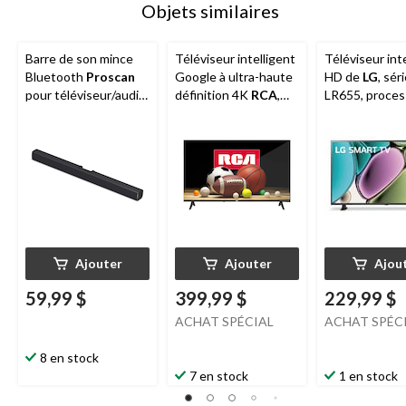
Objets similaires
Barre de son mince
Téléviseur intelligent
Téléviseur int
Bluetooth
Proscan
Google à ultra-haute
HD de
LG
, sér
pour téléviseur/audio
définition 4K
RCA
,
LR655, proces
pour la maison avec
50 po
AI 4K, WebOS
Bluetooth, 32 po
Wi-Fi, Bluetoo
chaînes LG, 32
Ajouter
Ajouter
Ajou
59,99 $
399,99 $
229,99 $
ACHAT SPÉCIAL
ACHAT SPÉC
8 en stock
7 en stock
1 en stock