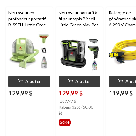
Nettoyeur en
Nettoyeur portatif à
Rallonge de
profondeur portatif
fil pour tapis Bissell
génératrice pl
BISSELL Little Green
Little Green Max Pet
A 250 V Cham
Mini avec fil pour
25 pi
tapis et tissus
d'ameublement
Ajouter
Ajouter
Ajou
129,99 $
129,99 $
119,99 $
prix
189,99 $
était
Rabais 32% (60.00
189,99 $
$)
Solde