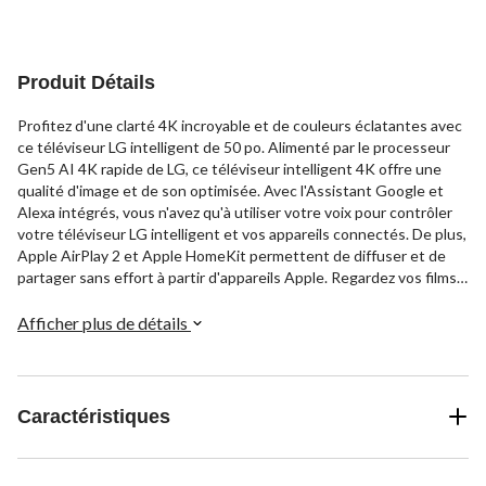
Produit Détails
Profitez d'une clarté 4K incroyable et de couleurs éclatantes avec
ce téléviseur LG intelligent de 50 po. Alimenté par le processeur
Gen5 AI 4K rapide de LG, ce téléviseur intelligent 4K offre une
qualité d'image et de son optimisée. Avec l'Assistant Google et
Alexa intégrés, vous n'avez qu'à utiliser votre voix pour contrôler
votre téléviseur LG intelligent et vos appareils connectés. De plus,
Apple AirPlay 2 et Apple HomeKit permettent de diffuser et de
partager sans effort à partir d'appareils Apple. Regardez vos films,
vos émissions de télévision et plus encore en superbe résolution
4K sur le grand écran de 50 po. La plateforme webOS de LG facilite
Afficher plus de détails
la navigation dans les applications. Connectez des appareils
externes par les deux ports HDMI, un port USB, Ethernet et plus
encore. Dans l'ensemble, le téléviseur intelligent DEL UHD 4K
50UQ7590PUB de 50 po de LG offre une expérience de
Caractéristiques
divertissement immersive.