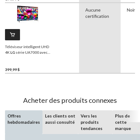
Aucune
Noir
certification
Téléviseur intelligent UHD
4K
LG
série UA7000 avec
processeur IA, 60 Hz, 43 po
399,99 $
Acheter des produits connexes
Offres
Les clients ont
Vers les
Plus de
hebdomadaires
aussi consulté
produits
cette
tendances
marque