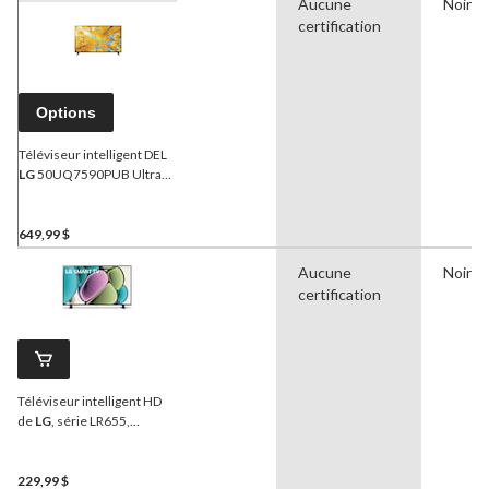
Aucune
Noir
certification
Options
Téléviseur intelligent DEL
LG
50UQ7590PUB Ultra
HD 4K 50 po avec
Bluetooth et entrée HDMI
649,99 $
Aucune
Noir
certification
Téléviseur intelligent HD
de
LG
, série LR655,
processeur α5 AI 4K,
WebOS 23, Wi-Fi,
Bluetooth et chaînes LG,
229,99 $