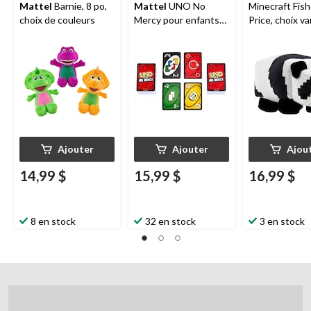
Mattel
Barnie, 8 po,
Mattel
UNO No
Minecraft Fish
choix de couleurs
Mercy pour enfants
Price, choix var
et adultes, 7 ans et
po, 3 ans et pl
plus
Ajouter
Ajouter
Ajou
14,99 $
15,99 $
16,99 $
8 en stock
32 en stock
3 en stock