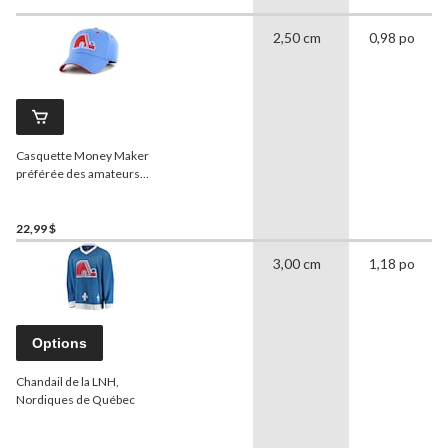
2,50 cm
0,98 po
Casquette Money Maker
préférée des amateurs
des Nordiques de Québec
de la LNH, adulte
22,99 $
3,00 cm
1,18 po
Options
Chandail de la LNH,
Nordiques de Québec