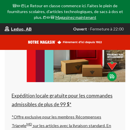
🎒✏️📒Le Retour en classe commence ici. Faites le plein de
fournitures scolaires, d'articles technologiques, de sacs à dos et
plus.📒✏️🎒
Magasinez maintenant
votre
Ouvert
⋅ Fermeture à 22:00
Leduc, AB
magasin
préféré
est
Leduc,
AB,
courament
Ouvert,
Fermeture
à
à
22:00
cliquer
pour
changer
Expédition locale gratuite pour les commandes
admissibles de plus de 99 $*
*Offre exclusive pour les membres Récompenses
MD
Triangle
sur les articles avec la livraison standard.
En