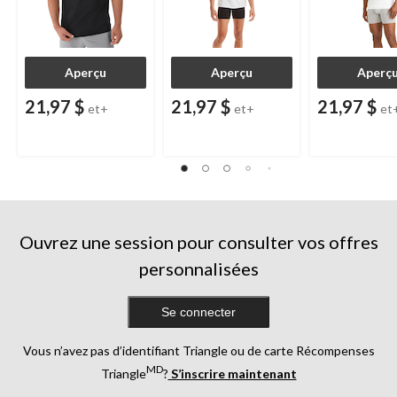
Aperçu
Aperçu
Aperç
21,97 $
21,97 $
21,97 $
et+
et+
et
Ouvrez une session pour consulter vos offres
personnalisées
Se connecter
Vous n’avez pas d’identifiant Triangle ou de carte Récompenses
MD
Triangle
?
S’inscrire maintenant