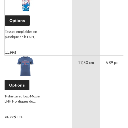
Options
Tasses empilables en
plastique de la LNH,
Nordiques de Québec,
paq. 4
11,99 $
17,50 cm
6,89 po
Options
T-shirt avec logo Moxie,
LNH Nordiques du
Québec, adulte, choix de
tailles
24,99 $
Et+