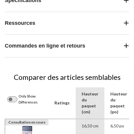
Spécifications
Ressources
Commandes en ligne et retours
Comparer des articles semblables
Hauteur
Hauteur
Only Show
du
du
Differences
Ratings
paquet
paquet
(cm)
(po)
Consultation en cours
16,50 cm
6,50 po