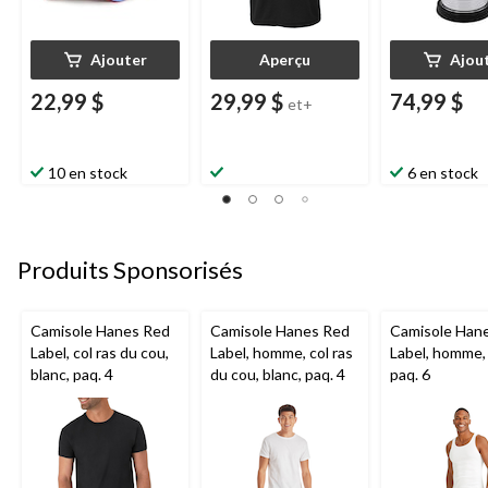
Ajouter
Aperçu
Ajou
22,99 $
29,99 $
74,99 $
et+
10 en stock
6 en stock
Produits Sponsorisés
Camisole Hanes Red
Camisole Hanes Red
Camisole Han
Label, col ras du cou,
Label, homme, col ras
Label, homme, 
blanc, paq. 4
du cou, blanc, paq. 4
paq. 6