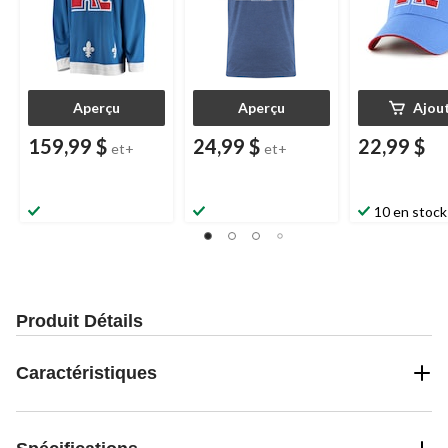
Aperçu
Aperçu
Ajou
159,99 $
24,99 $
22,99 $
et+
et+
10 en stock
Produit Détails
Caractéristiques