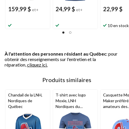
159,99 $
24,99 $
22,99 $
et+
et+
10 en stock
À l'attention des personnes résidant au Québec
: pour
obtenir des renseignements sur l'entretien et la
réparation,
cliquez ici.
Produits similaires
Chandail de la LNH,
T-shirt avec logo
Casquette M
Nordiques de
Moxie, LNH
Maker préféré
Québec
Nordiques du
amateurs des
Québec, adulte, choix
Nordiques de
de tailles
Québec de la 
adulte