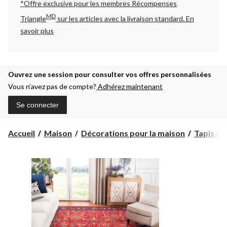
*Offre exclusive pour les membres Récompenses
MD
Triangle
sur les articles avec la livraison standard.
En
savoir plus
Ouvrez une session pour consulter vos offres personnalisées
Vous n’avez pas de compte?
Adhérez maintenant
Se connecter
Accueil
Maison
Décorations pour la maison
Tapis et