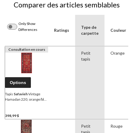
Comparer des articles semblables
Only Show
Type de
Differences
Ratings
Couleur
carpette
Consultation en cours
Petit
Orange
tapis
Options
Tapis
Safavieh
Vintage
Hamadan 220, orange/bleu
marine
398,99 $
Petit
Rouge
tapis