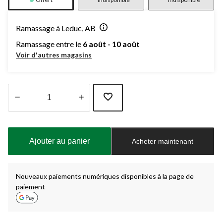
Ramassage à Leduc, AB
Ramassage entre le
6 août - 10 août
Voir d'autres magasins
Quantité
mise
à
Ajouter au panier
Acheter maintenant
jour
à
1
Nouveaux paiements numériques disponibles à la page de
paiement