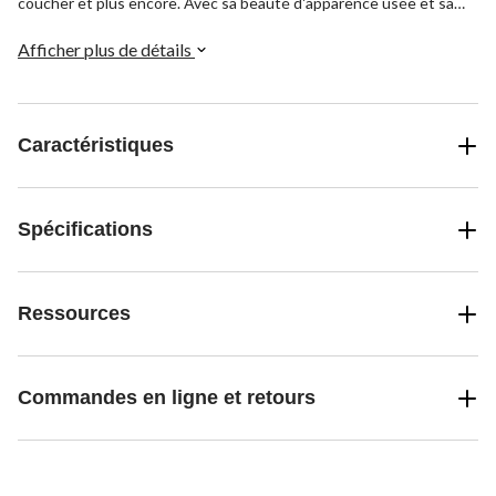
coucher et plus encore. Avec sa beauté d'apparence usée et sa
texture invitante, le Safavieh Vintage Hamadan 219 est une base
sophistiquée pour tous les styles de décoration.
Afficher plus de détails
Caractéristiques
Spécifications
Ressources
Commandes en ligne et retours