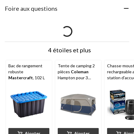
Foire aux questions
4 étoiles et plus
Bac de rangement
Tente de camping 2
Chasse-moust
robuste
pièces
Coleman
rechargeable 
Mastercraft
, 102 L
Hampton pour 3
station d'accue
saisons, 9 personnes,
Thermacell
E6
avec cloison, bâche
charbon
de pluie et sac de
transport
Ajouter
Ajouter
Ajou