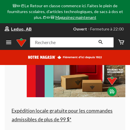
🎒✏️📒Le Retour en classe commence ici. Faites le plein de
fournitures scolaires, d'articles technologiques, de sacs à dos et
plus.📒✏️🎒
Magasinez maintenant
votre
Ouvert
⋅ Fermeture à 22:00
Leduc, AB
magasin
préféré
est
Recherche
Leduc,
AB,
courament
Ouvert,
Fermeture
à
à
22:00
cliquer
pour
changer
Expédition locale gratuite pour les commandes
admissibles de plus de 99 $*