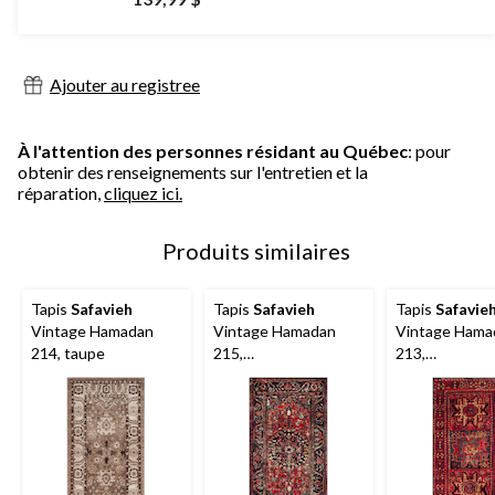
Ajouter au registree
À l'attention des personnes résidant au Québec
: pour
obtenir des renseignements sur l'entretien et la
réparation,
cliquez ici.
Produits similaires
Tapis
Safavieh
Tapis
Safavieh
Tapis
Safavie
Vintage Hamadan
Vintage Hamadan
Vintage Hama
214, taupe
215,
213,
rouge/multicolore
rouge/multico