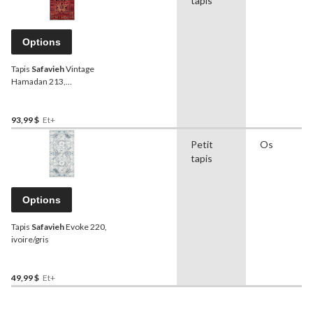
tapis
Options
Tapis
Safavieh
Vintage
Hamadan 213,
rouge/multicolore
93,99 $
Et+
Petit
Os
tapis
Options
Tapis
Safavieh
Evoke 220,
ivoire/gris
49,99 $
Et+