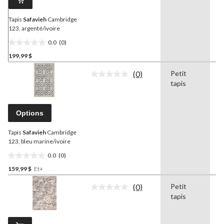
vers
la
même
Tapis
Safavieh
Cambridge
page.
123, argenté/ivoire
0.0
(0)
0.0
199,99 $
étoile(s)
sur
(0)
Petit
B
5.
Aucune
tapis
m
cote
pour
ce
produit.
Options
Lien
vers
Tapis
Safavieh
Cambridge
la
même
123, bleu marine/ivoire
page.
0.0
(0)
0.0
159,99 $
Et+
étoile(s)
sur
(0)
Petit
T
5.
Aucune
tapis
cote
pour
ce
produit.