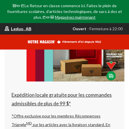
🎒✏️📒Le Retour en classe commence ici. Faites le plein de
fournitures scolaires, d'articles technologiques, de sacs à dos et
plus.📒✏️🎒
Magasinez maintenant
votre
Ouvert
⋅ Fermeture à 22:00
Leduc, AB
magasin
préféré
est
Leduc,
AB,
courament
Ouvert,
Fermeture
à
à
22:00
cliquer
pour
changer
Expédition locale gratuite pour les commandes
admissibles de plus de 99 $*
*Offre exclusive pour les membres Récompenses
MD
Triangle
sur les articles avec la livraison standard.
En