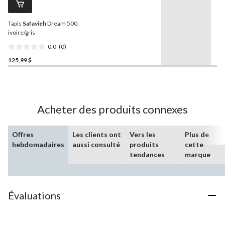
produit.
Lien
vers
Tapis
Safavieh
Dream 500,
la
même
ivoire/gris
page.
0.0
(0)
0.0
125,99 $
étoile(s)
sur
5.
Acheter des produits connexes
Offres
Les clients ont
Vers les
Plus de
hebdomadaires
aussi consulté
produits
cette
tendances
marque
Évaluations