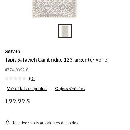
Safavieh
Tapis Safavieh Cambridge 123, argenté/ivoire
#774-0352-0
(0)
Aucune
cote
Voir détails du produit
Objets similaires
pour
ce
produit.
199,99 $
Lien
vers
la
même
page.
Inscrivez-vous aux alertes de soldes