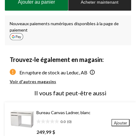
Ajouter au panier
Acheter maintenant
jour
à
1
Nouveaux paiements numériques disponibles à la page de
paiement
Trouvez-le également en magasin:
En rupture de stock au Leduc, AB
Voir d'autres magasins
Il vous faut peut-être aussi
Bureau Canvas Ladner, blanc
0.0
(0)
Ajouter
0.0
étoile(s)
249,99 $
sur