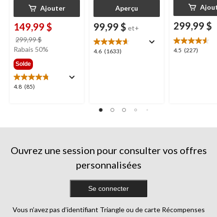
Ajou
Ajouter
Aperçu
299,99 $
149,99 $
99,99 $
et+
prix
299,99 $
était
Rabais 50%
4.5
4.5
(227)
4.6
4.6
(1633)
299,99 $
étoile(s)
étoile(s)
Solde
sur
sur
5.
5.
4.8
4.8
(85)
227
1633
étoile(s)
évaluations
évaluations
sur
5.
85
évaluations
Ouvrez une session pour consulter vos offres
personnalisées
Se connecter
Vous n’avez pas d’identifiant Triangle ou de carte Récompenses