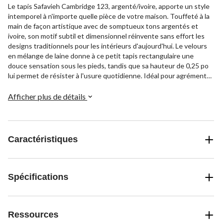
Le tapis Safavieh Cambridge 123, argenté/ivoire, apporte un style
intemporel à n'importe quelle pièce de votre maison. Touffeté à la
main de façon artistique avec de somptueux tons argentés et
ivoire, son motif subtil et dimensionnel réinvente sans effort les
designs traditionnels pour les intérieurs d'aujourd'hui. Le velours
en mélange de laine donne à ce petit tapis rectangulaire une
douce sensation sous les pieds, tandis que sa hauteur de 0,25 po
lui permet de résister à l'usure quotidienne. Idéal pour agrémenter
une chambre, un salon ou un bureau à domicile, ce charmant tapis
Cambridge 123 de Safavieh combine artistiquement des motifs
Afficher plus de détails
classiques et des détails contemporains pour enrichir votre
environnement pendant des années.
Caractéristiques
Spécifications
Ressources