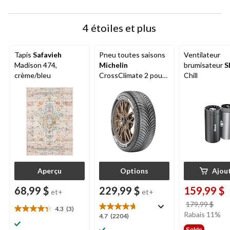
4 étoiles et plus
Tapis
Safavieh
Pneu toutes saisons
Ventilateur
Madison 474,
Michelin
brumisateur
S
crème/bleu
CrossClimate 2 pour
Chill
véhicules de tourisme
et multisegments
Aperçu
Options
Ajou
68,99 $
229,99 $
159,99 $
et+
et+
prix
179,99 $
4.3
(3)
4.3
étai
Rabais 11%
4.7
4.7
(2204)
étoile(s)
179,
étoile(s)