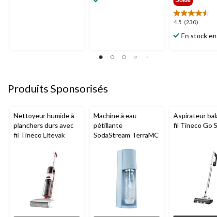
Solde
sur
sur
5.
5.
3
4.5
4.5
(230)
2204
évaluations
étoile(s)
évaluations
En stock en
sur
5.
230
évaluations
Produits Sponsorisés
Nettoyeur humide à
Machine à eau
Aspirateur bal
planchers durs avec
pétillante
fil Tineco Go S
fil Tineco Litevak
SodaStream TerraMC