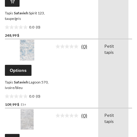
Lien
vers
Tapis
Safavieh
Spirit 123,
la
même
taupe/gris
page.
0.0
(0)
0.0
248,99 $
étoile(s)
sur
(0)
Petit
5.
Aucune
tapis
cote
pour
ce
produit.
Options
Lien
vers
Tapis
Safavieh
Lagoon 570,
la
même
ivoire/bleu
page.
0.0
(0)
0.0
109,99 $
Et+
étoile(s)
sur
(0)
Petit
5.
Aucune
tapis
cote
pour
ce