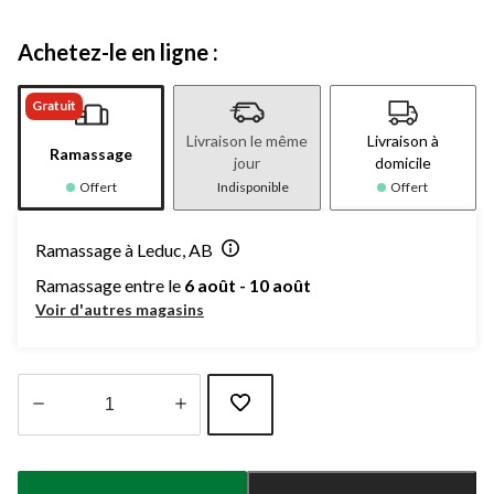
Achetez-le en ligne :
Gratuit
Livraison le même
Livraison à
Ramassage
jour
domicile
Offert
Indisponible
Offert
Ramassage à Leduc, AB
Ramassage entre le
6 août - 10 août
Voir d'autres magasins
Quantité
mise
à