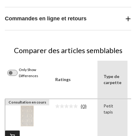
Commandes en ligne et retours
Comparer des articles semblables
Only Show
Differences
Type de
Ratings
C
carpette
Consultation en cours
(0)
Petit
A
Aucune
tapis
cote
pour
ce
produit.
Lien