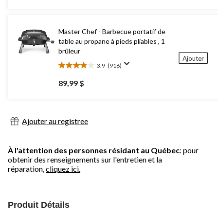
5.
Master Chef - Barbecue portatif de
table au propane à pieds pliables , 1
brûleur
Ajouter
3.9
(916)
3.9
étoile(s)
89,99 $
sur
5.
916
évaluations
Ajouter au registree
À l'attention des personnes résidant au Québec
: pour
obtenir des renseignements sur l'entretien et la
réparation,
cliquez ici.
Produit Détails