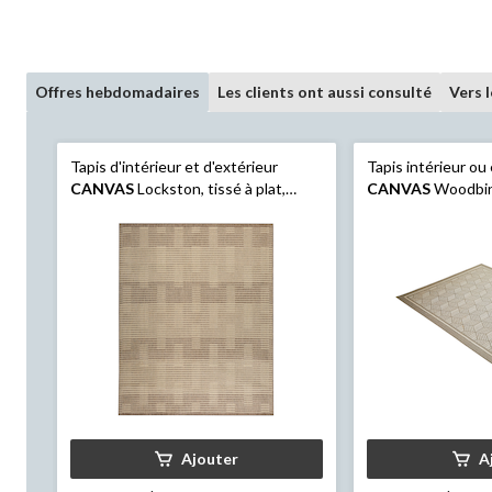
Offres hebdomadaires
Les clients ont aussi consulté
Vers 
Tapis d'intérieur et d'extérieur
Tapis intérieur ou
CANVAS
Lockston, tissé à plat,
CANVAS
Woodbine
traité pour résister aux rayons UV,
7,5 x 9,5 pi
Ajouter
A