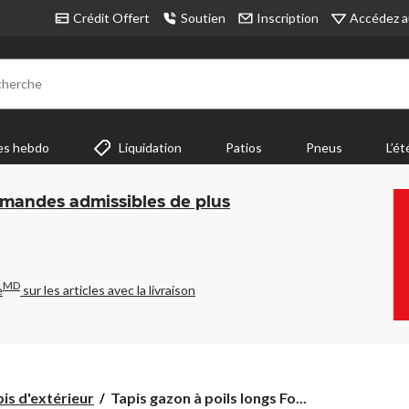
Accédez a
Crédit Offert
Soutien
Inscription
cherche
es hebdo
Liquidation
Patios
Pneus
L’ét
mmandes admissibles de plus
MD
e
sur les articles avec la livraison
Tapis
is d'extérieur
Tapis gazon à poils longs Fo...