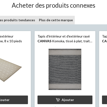
Acheter des produits connexes
les produits tendances
Plus de cette marque
 extérieur
Tapis d'intérieur et d'extérieur rayé
Tap
, 8 x 10 pieds
CANVAS
Komoka, tissé à plat, traité
CA
pour résister aux rayons UV, 8 x 10 pi
rés
jouter
Ajouter