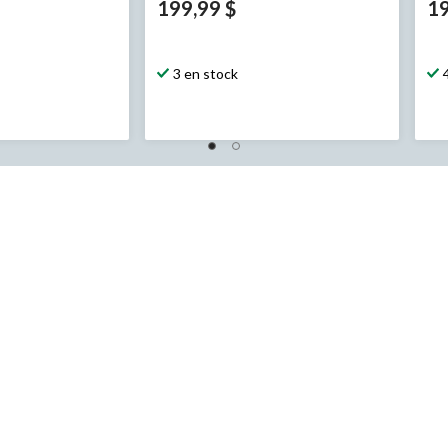
199,99 $
19
3 en stock