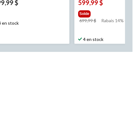
9,99 $
599,99 $
Solde
prix
699,99 $
Rabais 14% (100.00 
4 en stock
était
699,99 $
4 en stock