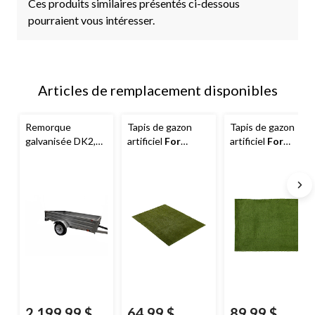
Ces produits similaires présentés ci-dessous
pourraient vous intéresser.
Articles de remplacement disponibles
Remorque
Tapis de gazon
Tapis de gazon
galvanisée DK2,
artificiel
For
artificiel
For
4,5 pi x 7,5 pi
Living
, poils ras, 5
Living
, poils longs,
x 7 pi
5 x 7 pi
2 199,99 $
64,99 $
89,99 $