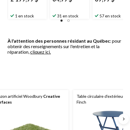
1 en stock
31 en stock
57 en stock
À l'attention des personnes résidant au Québec
: pour
obtenir des renseignements sur l'entretien et la
réparation,
cliquez ici.
zon artificiel Woodbury
Creative
Table circulaire d'extérieur
Fo
rfaces
Finch