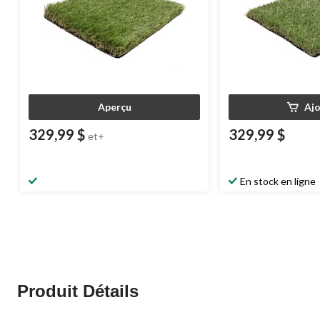
Aperçu
Aj
329,99 $
329,99 $
et+
En stock en ligne
Produit Détails