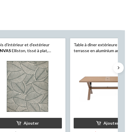
is d'intérieur et d'extérieur
Table à dîner extérieure pour
NVAS
Elliston, tissé à plat,
terrasse en aluminium antirouill
istant aux taches, 8 x 10 pi
l'aspect bois
CANVAS
Okanaga
trou pour parasol intégré
Ajouter
Ajouter