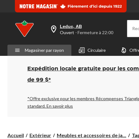
Leduc, AB
Re
votre
Ouvert
⋅ Fermeture à 22:00
magasin
préféré
est
Magasiner par rayon
Circulaire
Offr
Leduc,
AB,
courament
Ouvert,
Expédition locale gratuite pour les co
Fermeture
à
de 99 $*
à
22:00
cliquer
pour
*Offre exclusive pour les membres Récompenses Triangl
changer
standard.
En savoir plus
Accueil
Extérieur
Meubles et accessoires de ja...
Tap