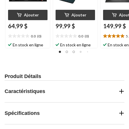
Ajouter
Ajouter
Ajou
64,99 $
99,99 $
149,99 $
0.0
(0)
0.0
(0)
5
0.0
0.0
5.0
étoile(s)
étoile(s)
étoile(s)
En stock en ligne
En stock en ligne
En stock en
sur
sur
sur
5.
5.
5.
2
évaluations
Produit Détails
Caractéristiques
Spécifications