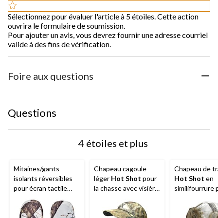
Sélectionnez pour évaluer l'article à 5 étoiles. Cette action
ouvrira le formulaire de soumission.
Pour ajouter un avis, vous devrez fournir une adresse courriel
valide à des fins de vérification.
Foire aux questions
Questions
4 étoiles et plus
Mitaines/gants
Chapeau cagoule
Chapeau de t
isolants réversibles
léger
Hot Shot
pour
Hot Shot
en
pour écran tactile
la chasse avec visière
similifourrure 
Hot Shot
pour la
et protège-visage,
chasse et la
chasse, camouflage
taille unique,
randonnée,
neige des Rocheuses
camouflage
camouflage n