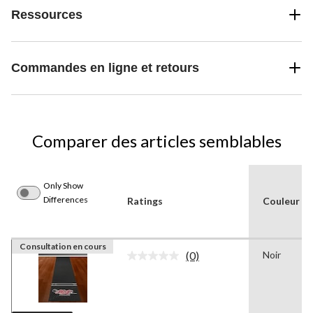
Ressources
Commandes en ligne et retours
Comparer des articles semblables
Only Show
Differences
Ratings
Couleur
Consultation en cours
(0)
Noir
Aucune
cote
pour
ce
produit.