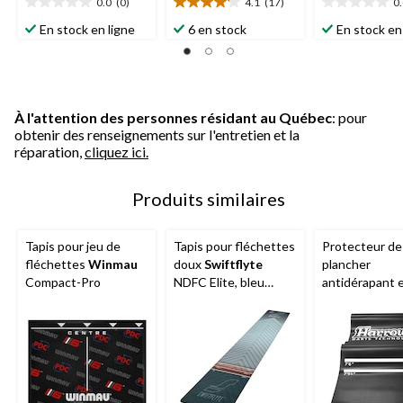
0.0
(0)
4.1
(17)
0
0.0
4.1
0.0
étoile(s)
étoile(s)
étoile(s)
En stock en ligne
6 en stock
En stock en
sur
sur
sur
5.
5.
5.
17
évaluations
À l'attention des personnes résidant au Québec
: pour
obtenir des renseignements sur l'entretien et la
réparation,
cliquez ici.
Produits similaires
Tapis pour jeu de
Tapis pour fléchettes
Protecteur de
fléchettes
Winmau
doux
Swiftflyte
plancher
Compact-Pro
NDFC Elite, bleu
antidérapant 
douceur
caoutchouc
H
Professional a
lignes de proj
mesurées