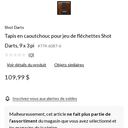
Shot Darts
Tapis en caoutchouc pour jeu de fléchettes Shot
Darts, 9 x 3 pi
#774-6087-6
(0)
Aucune
cote
Voir détails du produit
Objets similaires
pour
ce
produit.
109,99 $
Lien
vers
la
même
page.
Inscrivez-vous aux alertes de soldes
Malheureusement, cet article
ne fait plus partie de
l
’assortiment
du magasin que vous avez sélectionné et
les magasins de la région.