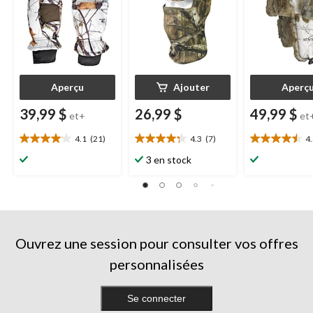
Realtree
Aperçu
Ajouter
Aperç
39,99 $
26,99 $
49,99 $
et+
et
4.1
(21)
4.3
(7)
4
4.1
4.3
4.5
étoile(s)
étoile(s)
étoile(s)
3 en stock
sur
sur
sur
5.
5.
5.
21
7
16
évaluations
évaluations
évaluations
Ouvrez une session pour consulter vos offres
personnalisées
Se connecter