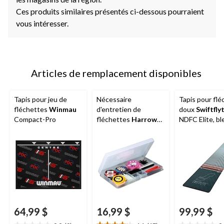
Ces produits similaires présentés ci-dessous pourraient
vous intéresser.
Articles de remplacement disponibles
Tapis pour jeu de
Nécessaire
Tapis pour flé
fléchettes
Winmau
d'entretien de
doux
Swiftfly
Compact-Pro
fléchettes
Harrows
,
NDFC Elite, bl
comprend des
douceur
empennages, des
fûts et autres
accessoires pour
fléchettes, 83 pièces
64,99 $
16,99 $
99,99 $