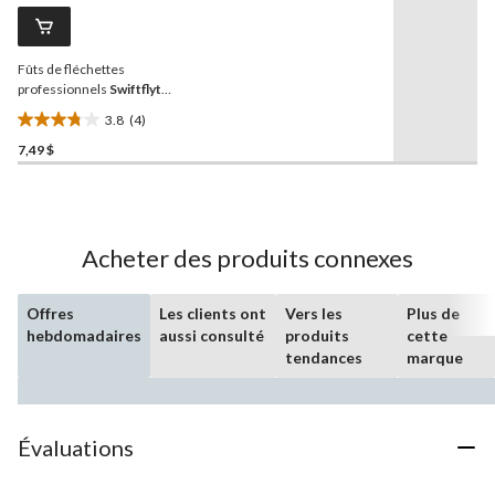
commentaires.
Lien
vers
la
Fûts de fléchettes
même
page.
professionnels
Swiftflyte
,
longueur courte, paq. 3
3.8
(4)
3.8
7,49 $
étoile(s)
sur
5.
4
évaluations
Acheter des produits connexes
Offres
Les clients ont
Vers les
Plus de
hebdomadaires
aussi consulté
produits
cette
tendances
marque
Évaluations