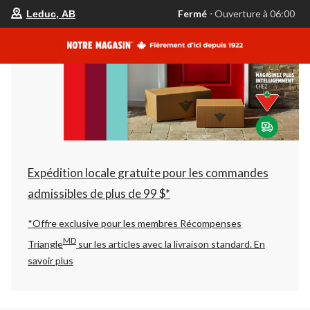
votre
Fermé
⋅ Ouverture à 06:00
Leduc, AB
magasin
préféré
est
Leduc,
AB,
courament
Fermé,
Ouverture
à
à
06:00
cliquer
pour
changer
Expédition locale gratuite pour les commandes
admissibles de plus de 99 $*
*Offre exclusive pour les membres Récompenses
MD
Triangle
sur les articles avec la livraison standard.
En
savoir plus