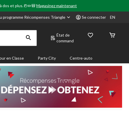
 à dos et plus.📒✏️🎒
Magasinez maintenant
u programme Récompenses Triangle
Se connecter
EN
État de
command
our en Classe
Party City
Centre-auto