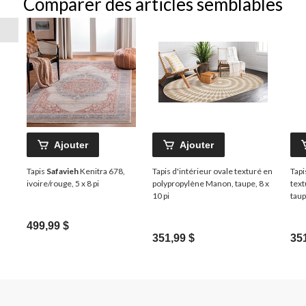
Comparer des articles semblables
Ajouter
Ajouter
Tapis
Safavieh
Kenitra 678,
Tapis d'intérieur ovale texturé en
Tapi
ivoire/rouge, 5 x 8 pi
polypropylène Manon, taupe, 8 x
text
10 pi
taup
499,99 $
351,99 $
35