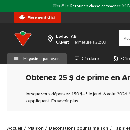
🎒✏️📒Le Retour en classe commence ici. Fai
Leduc, AB
Re
votre
Ouvert
⋅ Fermeture à 22:00
magasin
préféré
est
Magasiner par rayon
Circulaire
Offr
Leduc,
AB,
courament
Ouvert,
Obtenez 25 $ de prime en A
Fermeture
à
à
22:00
lorsque vous dépensez 150 $+* le jeudi 6 août 2026. 
cliquer
s’appliquent.
En savoir plus
pour
changer
Accueil
Maison
Décorations pour la maison
Tapis e