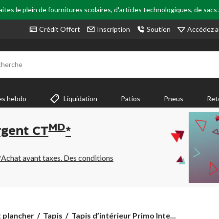
tes le plein de fournitures scolaires, d'articles technologiques, de sacs
Accédez a
Crédit Offert
Inscription
Soutien
cherche
es hebdo
Liquidation
Patios
Pneus
Ret
MD
rgent CT
*
*Achat avant taxes. Des conditions
Tapis
t plancher
Tapis
Tapis d’intérieur Primo Inte...