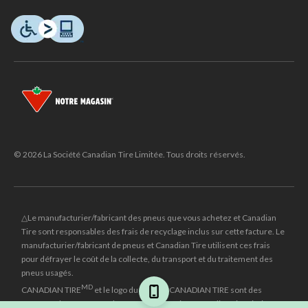
© 2026 La Société Canadian Tire Limitée. Tous droits réservés.
△Le manufacturier/fabricant des pneus que vous achetez et Canadian
Tire sont responsables des frais de recyclage inclus sur cette facture. Le
manufacturier/fabricant de pneus et Canadian Tire utilisent ces frais
pour défrayer le coût de la collecte, du transport et du traitement des
pneus usagés.
MD
CANADIAN TIRE
et le logo du triangle CANADIAN TIRE sont des
marques de commerce déposées de la Société Canadian Tire Limitée.