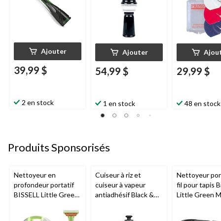
Ajouter
Ajouter
Ajou
39,99 $
54,99 $
29,99 $
2 en stock
1 en stock
48 en stock
Produits Sponsorisés
Nettoyeur en
Cuiseur à riz et
Nettoyeur port
profondeur portatif
cuiseur à vapeur
fil pour tapis B
BISSELL Little Green
antiadhésif Black &
Little Green 
Mini avec fil pour
Decker, blanc, 6
tapis et tissus
tasses