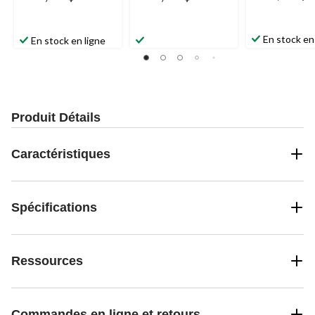
En stock en
En stock en ligne
Produit Détails
Caractéristiques
Spécifications
Ressources
Commandes en ligne et retours