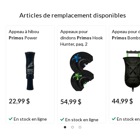
Articles de remplacement disponibles
Appeau à hibou
Appeaux pour
Appeau pour 
Primos
Power
dindons
Primos
Hook
Primos
Bombs
Hunter, paq. 2
22,99 $
44,99 $
54,99 $
En stock en ligne
En stock en
En stock en ligne