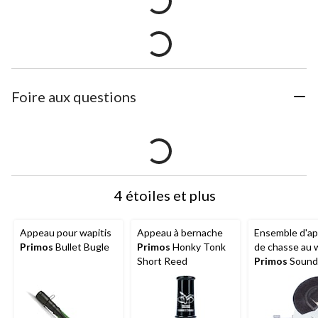
Foire aux questions
4 étoiles et plus
Appeau pour wapitis
Appeau à bernache
Ensemble d'a
Primos
Bullet Bugle
Primos
Honky Tonk
de chasse au w
Short Reed
Primos
Sound
Series Select 4
pièces