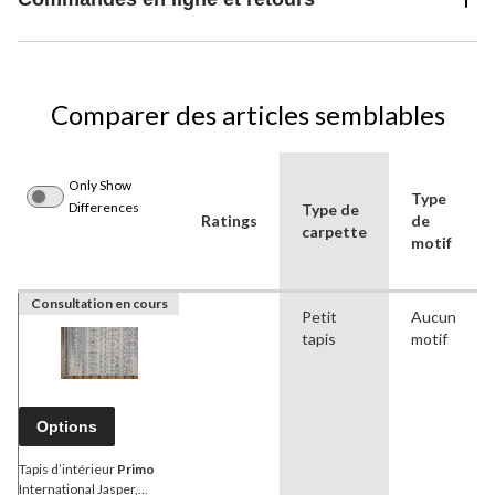
Comparer des articles semblables
Only Show
Type
Differences
Type de
Ratings
de
carpette
motif
Consultation en cours
Petit
Aucun
tapis
motif
Options
Tapis d’intérieur
Primo
International Jasper,