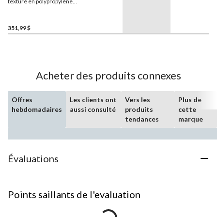
texturé en polypropylène
Manon, taupe, 8 x 10 pi
351,99 $
Acheter des produits connexes
Offres
Les clients ont
Vers les
Plus de
hebdomadaires
aussi consulté
produits
cette
tendances
marque
Évaluations
Points saillants de l'evaluation