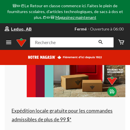
🎒✏️📒Le Retour en classe commence ici. Faites le plein de
fournitures scolaires, d'articles technologiques, de sacs à dos et
plus.📒✏️🎒
Magasinez maintenant
votre
Fermé
⋅ Ouverture à 06:00
Leduc, AB
magasin
préféré
est
Recherche
Leduc,
AB,
courament
Fermé,
Ouverture
à
à
06:00
cliquer
pour
changer
Expédition locale gratuite pour les commandes
admissibles de plus de 99 $*