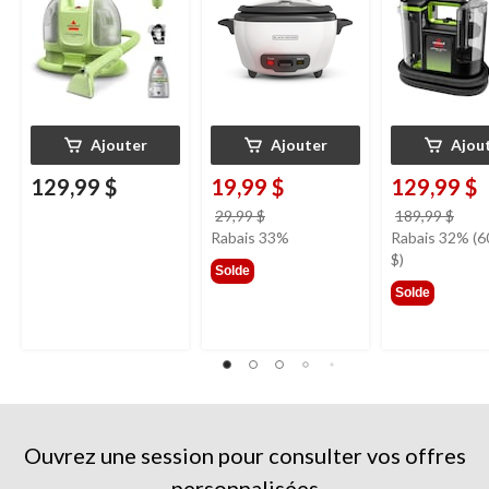
d'ameublement
Ajouter
Ajouter
Ajou
129,99 $
19,99 $
129,99 $
prix
prix
29,99 $
189,99 $
était
étai
Rabais 33%
Rabais 32% (6
29,99 $
189,
$)
Solde
Solde
Ouvrez une session pour consulter vos offres
personnalisées