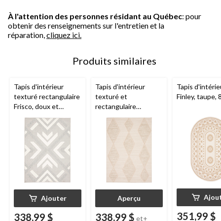
À l'attention des personnes résidant au Québec
: pour
obtenir des renseignements sur l'entretien et la
réparation,
cliquez ici.
Produits similaires
Tapis d'intérieur
Tapis d'intérieur
Tapis d'intérie
texturé rectangulaire
texturé et
Finley, taupe, 8
Frisco, doux et
rectangulaire
durable, gris, 8 x 10 pi
Specter, doux et
durable, beige, 8 x 10
pi
Ajou
Ajouter
Aperçu
351,99 $
338,99 $
338,99 $
et+