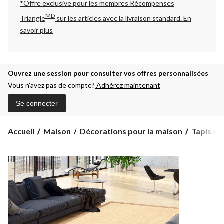
*Offre exclusive pour les membres Récompenses
MD
Triangle
sur les articles avec la livraison standard.
En
savoir plus
Ouvrez une session pour consulter vos offres personnalisées
Vous n’avez pas de compte?
Adhérez maintenant
Se connecter
Accueil
Maison
Décorations pour la maison
Tapis et