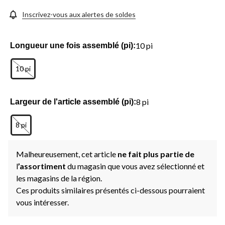
même
page.
Inscrivez-vous aux alertes de soldes
10 pi
Longueur une fois assemblé (pi):
10 pi
8 pi
Largeur de l'article assemblé (pi):
8 pi
Malheureusement, cet article
ne fait plus partie de
l
’assortiment
du magasin que vous avez sélectionné et
les magasins de la région.
Ces produits similaires présentés ci-dessous pourraient
vous intéresser.