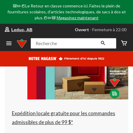
🎒✏️📒Le Retour en classe commence ici. Faites le plein de
fournitures scolaires, d'articles technologiques, de sacs à dos et
plus.📒✏️🎒
Magasinez maintenant
votre
Ouvert
⋅ Fermeture à 22:00
Leduc, AB
magasin
préféré
est
Recherche
Leduc,
AB,
courament
Ouvert,
Fermeture
à
à
22:00
cliquer
pour
changer
Expédition locale gratuite pour les commandes
admissibles de plus de 99 $*