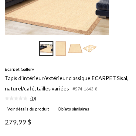
+5
Ecarpet Gallery
Tapis d’intérieur/extérieur classique ECARPET Sisal,
naturel/café, tailles variées
#574-1643-8
(0)
Aucune
cote
Voir détails du produit
Objets similaires
pour
ce
produit.
279,99 $
Lien
vers
la