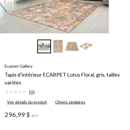
+5
Ecarpet Gallery
Tapis d’intérieur ECARPET Lotus Floral, gris, tailles
variées
(0)
Aucune
cote
Voir détails du produit
Objets similaires
pour
ce
produit.
296,99 $
et+
Lien
vers
la