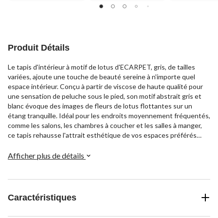
sur
sur
sur
5.
5.
5.
Produit Détails
Le tapis d'intérieur à motif de lotus d'ECARPET, gris, de tailles
variées, ajoute une touche de beauté sereine à n'importe quel
espace intérieur. Conçu à partir de viscose de haute qualité pour
une sensation de peluche sous le pied, son motif abstrait gris et
blanc évoque des images de fleurs de lotus flottantes sur un
étang tranquille. Idéal pour les endroits moyennement fréquentés,
comme les salons, les chambres à coucher et les salles à manger,
ce tapis rehausse l'attrait esthétique de vos espaces préférés
tout en étant debout pour une utilisation quotidienne. Son design
contemporain polyvalent lui permet de se fondre
Afficher plus de détails
harmonieusement dans une variété de styles, du moderne au
bohémien. Que vous soyez à la recherche d'un accessoire
décoratif attrayant ou d'un style simple, ce tapis Gallery d'ECarpet
offre une apparence luxueuse à tous les budgets. Placez-le
Caractéristiques
simplement au centre d'une pièce pour un point central instantané
qui encourage le repos et la détente.