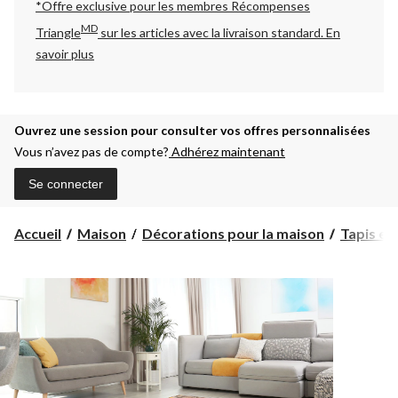
*Offre exclusive pour les membres Récompenses
MD
Triangle
sur les articles avec la livraison standard.
En
savoir plus
Ouvrez une session pour consulter vos offres personnalisées
Vous n’avez pas de compte?
Adhérez maintenant
Se connecter
Accueil
Maison
Décorations pour la maison
Tapis et