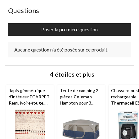
action
action
action
action
action
ouvrira
ouvrira
ouvrira
ouvrira
ouvrira
Aucune question n'a été posée sur ce produit.
Questions
le
le
le
le
le
formulaire
formulaire
formulaire
formulaire
formulaire
de
de
de
de
de
Poser la première question
soumission.
soumission.
soumission.
soumission.
soumission.
Aucune question n'a été posée sur ce produit.
4 étoiles et plus
Tapis géométrique
Tente de camping 2
Chasse-moust
d’intérieur ECARPET
pièces
Coleman
rechargeable
Remi, ivoire/rouge,
Hampton pour 3
Thermacell
E5
tailles variées
saisons, 9 personnes,
Anthracite
avec cloison, bâche
de pluie et sac de
transport