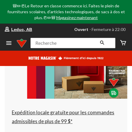
🎒✏️📒Le Retour en classe commence ici. Faites le plein de
fournitures scolaires, d'articles technologiques, de sacs à dos et
plus.📒✏️🎒
Magasinez maintenant
votre
Ouvert
⋅ Fermeture à 22:00
Leduc, AB
magasin
préféré
est
Recherche
Leduc,
AB,
courament
Ouvert,
Fermeture
à
à
22:00
cliquer
pour
changer
Expédition locale gratuite pour les commandes
admissibles de plus de 99 $*