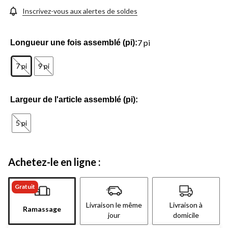
même
page.
Inscrivez-vous aux alertes de soldes
7 pi
Longueur une fois assemblé (pi):
7 pi
9 pi
Largeur de l'article assemblé (pi):
5 pi
Achetez-le en ligne :
Gratuit
Livraison le même
Livraison à
Ramassage
jour
domicile