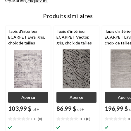
réparation,
cliquez ici.
Produits similaires
Tapis d'intérieur
Tapis d'intérieur
Tapis d'intérie
ECARPET Evra, gris,
ECARPET Vector,
ECARPET Layla
choix de tailles
gris, choix de tailles
choix de taille
Aperçu
Aperçu
Aperç
103,99 $
86,99 $
196,99 $
et+
et+
0.0
(0)
0.0
(0)
0
0.0
0.0
0.0
étoile(s)
étoile(s)
étoile(s)