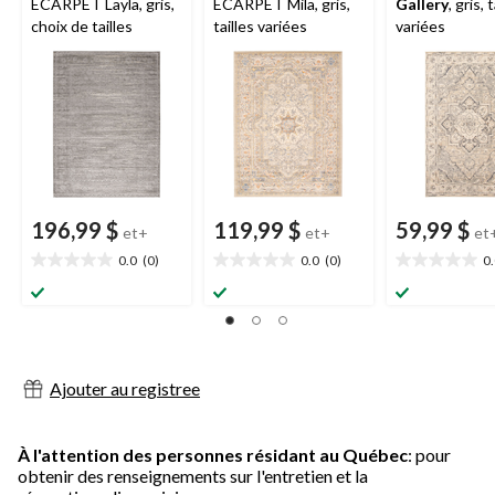
ECARPET Layla, gris,
ECARPET Mila, gris,
Gallery
, gris, 
choix de tailles
tailles variées
variées
196,99 $
119,99 $
59,99 $
et+
et+
et
0.0
(0)
0.0
(0)
0
0.0
0.0
0.0
étoile(s)
étoile(s)
étoile(s)
sur
sur
sur
5.
5.
5.
Ajouter au registree
À l'attention des personnes résidant au Québec
: pour
obtenir des renseignements sur l'entretien et la