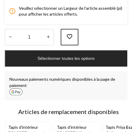
Veuillez sélectionner un Largeur de l'article assemblé (pi)
pour afficher les articles offerts.
Quantité
mise
Sélectionner toutes les options
à
jour
à
1
Nouveaux paiements numériques disponibles à la page de
paiement
Articles de remplacement disponibles
Tapis d'intérieur
Tapis d’intérieur
Tapis Priya
Ec