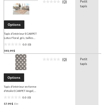
(0)
Petit
G
Aucune
tapis
cote
pour
ce
produit.
Lien
Options
vers
la
même
Tapis d’intérieur ECARPET
page.
Lotus Floral, gris, tailles
variées
0.0
(0)
0.0
593,99 $
étoile(s)
sur
(0)
Petit
-
5.
Aucune
tapis
cote
pour
ce
produit.
Options
Lien
vers
Tapis d'intérieur en forme
la
même
d'étoile ECARPET Angel,
page.
gris, choix de tailles
0.0
(0)
0.0
57,99 $
Et+
étoile(s)