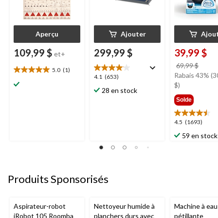
Aperçu
Ajouter
Ajou
109,99 $
299,99 $
39,99 $
et+
prix
69,99 $
5.0
(1)
5.0
était
Rabais 43% (3
4.1
4.1
(653)
étoile(s)
69,99
$)
étoile(s)
28 en stock
sur
sur
Solde
5.
5.
1
653
évaluation
4.5
4.5
(1693)
évaluations
étoile(s)
59 en stock
sur
5.
1693
évaluations
Produits Sponsorisés
Aspirateur-robot
Nettoyeur humide à
Machine à eau
iRobot 105 Roomba
planchers durs avec
pétillante