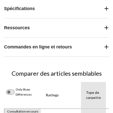
Spécifications
Ressources
Commandes en ligne et retours
Comparer des articles semblables
Only Show
Type de
Differences
Ratings
C
carpette
Consultation en cours