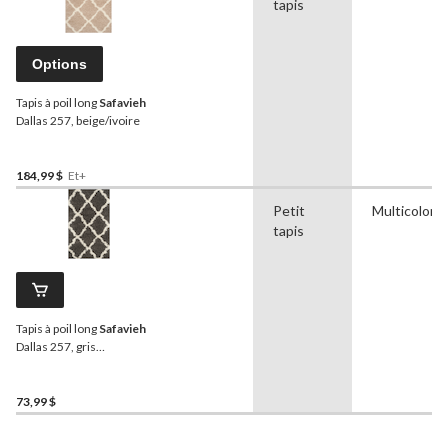
tapis
Options
Tapis à poil long
Safavieh
Dallas 257, beige/ivoire
184,99 $
Et+
Petit
Multicolore
tapis
Tapis à poil long
Safavieh
Dallas 257, gris
foncé/ivoire
73,99 $