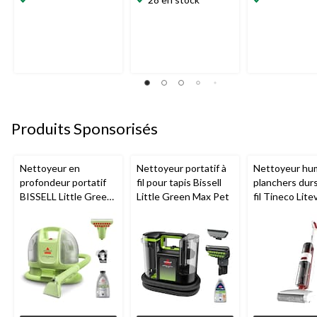
Produits Sponsorisés
Nettoyeur en
Nettoyeur portatif à
Nettoyeur hu
profondeur portatif
fil pour tapis Bissell
planchers dur
BISSELL Little Green
Little Green Max Pet
fil Tineco Lite
Mini avec fil pour
tapis et tissus
d'ameublement