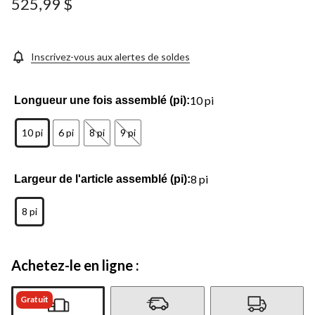
525,99 $
Inscrivez-vous aux alertes de soldes
10 pi
Longueur une fois assemblé (pi):
10 pi
6 pi
8 pi
9 pi
8 pi
Largeur de l'article assemblé (pi):
8 pi
Achetez-le en ligne :
Gratuit