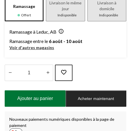
Livraison le même
Livraison à
Ramassage
jour
domicile
Offert
Indisponible
Indisponible
Ramassage à Leduc, AB
Ramassage entre le
6 août - 10 août
Voir d'autres magasins
Quantité
mise
à
Ajouter au panier
Acheter maintenant
jour
à
1
Nouveaux paiements numériques disponibles à la page de
paiement