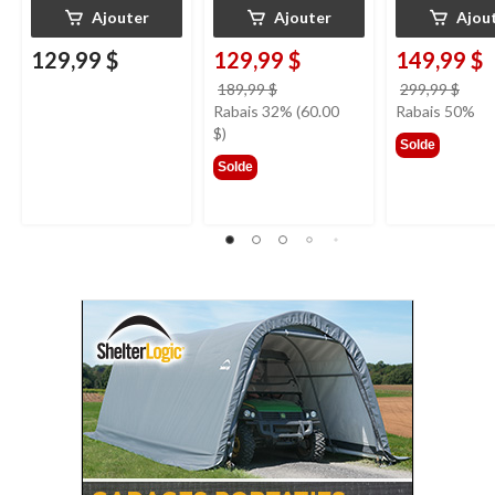
Ajouter
Ajouter
Ajou
129,99 $
129,99 $
149,99 $
prix
prix
189,99 $
299,99 $
était
étai
Rabais 32% (60.00
Rabais 50%
189,99 $
299,
$)
Solde
Solde