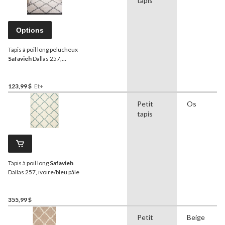
tapis
Options
Tapis à poil long pelucheux
Safavieh
Dallas 257,
ivoire/gris
123,99 $
Et+
Petit
Os
tapis
Tapis à poil long
Safavieh
Dallas 257, ivoire/bleu pâle
355,99 $
Petit
Beige