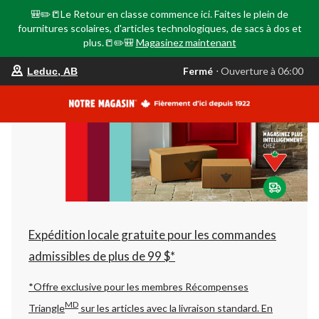
🎒✏️📒Le Retour en classe commence ici. Faites le plein de
fournitures scolaires, d'articles technologiques, de sacs à dos et
plus.📒✏️🎒
Magasinez maintenant
votre
Fermé
⋅ Ouverture à 06:00
Leduc, AB
magasin
préféré
est
Leduc,
AB,
courament
Fermé,
Ouverture
à
à
06:00
cliquer
pour
changer
Expédition locale gratuite pour les commandes
admissibles de plus de 99 $*
*Offre exclusive pour les membres Récompenses
MD
Triangle
sur les articles avec la livraison standard.
En