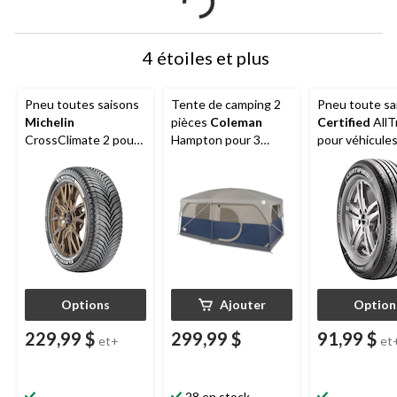
4 étoiles et plus
Pneu toutes saisons
Tente de camping 2
Pneu toute sa
Michelin
pièces
Coleman
Certified
AllT
CrossClimate 2 pour
Hampton pour 3
pour véhicule
véhicules de tourisme
saisons, 9 personnes,
tourisme et
et multisegments
avec cloison, bâche
multisegment
de pluie et sac de
transport
Options
Ajouter
Option
229,99 $
299,99 $
91,99 $
et+
et
28 en stock