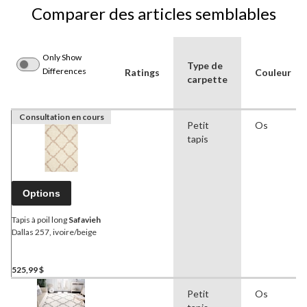
Comparer des articles semblables
Only Show
Type de
Differences
Ratings
Couleur
carpette
Consultation en cours
Petit
Os
tapis
Options
Tapis à poil long
Safavieh
Dallas 257, ivoire/beige
525,99 $
Petit
Os