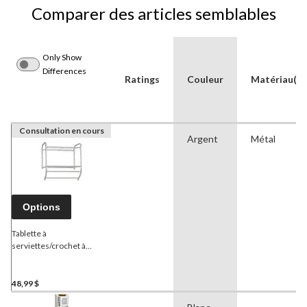
Comparer des articles semblables
Only Show
Differences
Ratings
Couleur
Matériau(x)
Consultation en cours
Argent
Métal
Options
Tablette à
serviettes/crochet à
suspendre à fixation
murale pour rangement de
salle de bain, chrome
48,99 $