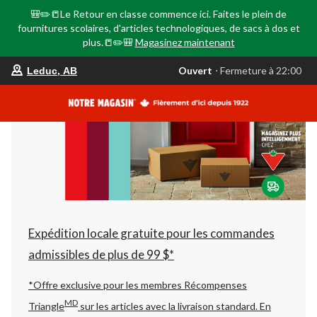
🎒✏️📒Le Retour en classe commence ici. Faites le plein de
fournitures scolaires, d'articles technologiques, de sacs à dos et
plus.📒✏️🎒
Magasinez maintenant
votre
Ouvert
⋅ Fermeture à 22:00
Leduc, AB
magasin
préféré
est
Leduc,
AB,
courament
Ouvert,
Fermeture
à
à
22:00
cliquer
pour
changer
Expédition locale gratuite pour les commandes
admissibles de plus de 99 $*
*Offre exclusive pour les membres Récompenses
MD
Triangle
sur les articles avec la livraison standard.
En