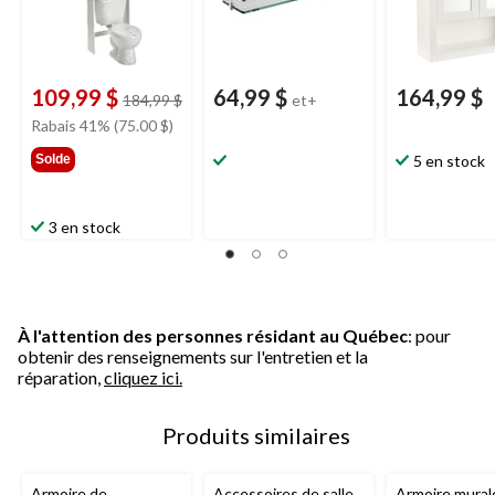
109,99 $
64,99 $
164,99 $
prix
184,99 $
et+
était
Rabais 41% (75.00 $)
184,99 $
Solde
5 en stock
3 en stock
À l'attention des personnes résidant au Québec
: pour
obtenir des renseignements sur l'entretien et la
réparation,
cliquez ici.
Produits similaires
Armoire de
Accessoires de salle
Armoire mural