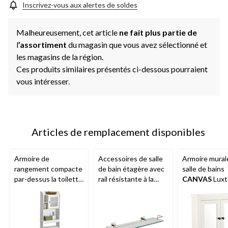
Inscrivez-vous aux alertes de soldes
Malheureusement, cet article
ne fait plus partie de
l
’assortiment
du magasin que vous avez sélectionné et
les magasins de la région.
Ces produits similaires présentés ci-dessous pourraient
vous intéresser.
Articles de remplacement disponibles
Armoire de
Accessoires de salle
Armoire mural
rangement compacte
de bain étagère avec
salle de bains
par-dessus la toilette
rail résistante à la
CANVAS
Luxt
à 1 porte
Sauder
rouille
KRAUS
blanc
Caraway, blanc doux