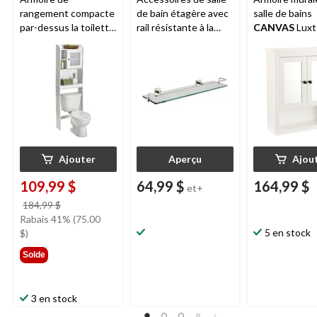
rangement compacte
de bain étagère avec
salle de bains
par-dessus la toilette
rail résistante à la
CANVAS
Luxt
à 1 porte
Sauder
rouille
KRAUS
blanc
Caraway, blanc doux
Ajouter
Aperçu
Ajou
109,99 $
64,99 $
164,99 $
et+
prix
184,99 $
était
Rabais 41% (75.00
184,99 $
5 en stock
$)
Solde
3 en stock