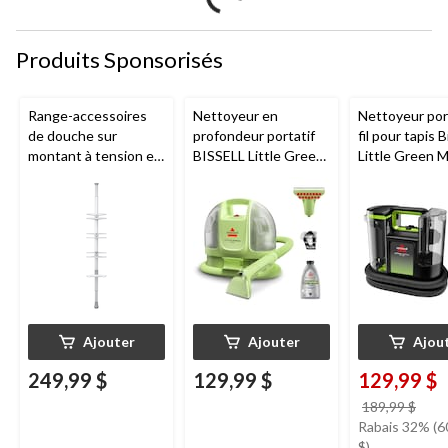
Produits Sponsorisés
Range-accessoires
Nettoyeur en
Nettoyeur port
de douche sur
profondeur portatif
fil pour tapis B
montant à tension en
BISSELL Little Green
Little Green 
aluminium OXO à
Mini avec fil pour
extension rapide, gris,
tapis et tissus
9 pi
d'ameublement
Ajouter
Ajouter
Ajou
249,99 $
129,99 $
129,99 $
prix
189,99 $
étai
Rabais 32% (6
189,
$)