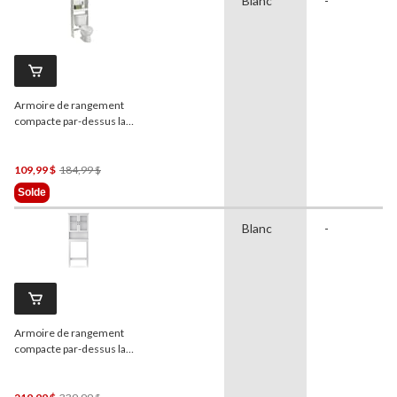
Blanc
-
Armoire de rangement
compacte par-dessus la
toilette à 1 porte
Sauder
Caraway, blanc doux
Prix
109,99 $
184,99 $
Était
Solde
184,99 $
Blanc
-
Armoire de rangement
compacte par-dessus la
toilette à 2 portes
For
Living
Beacon Hill, blanc
Prix