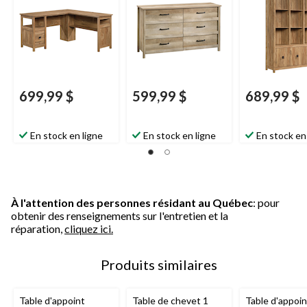
Bridge, fini chêne
linteau
699,99 $
599,99 $
689,99 $
En stock en ligne
En stock en ligne
En stock en
À l'attention des personnes résidant au Québec
: pour
obtenir des renseignements sur l'entretien et la
réparation,
cliquez ici.
Produits similaires
Table d'appoint
Table de chevet 1
Table d'appoi