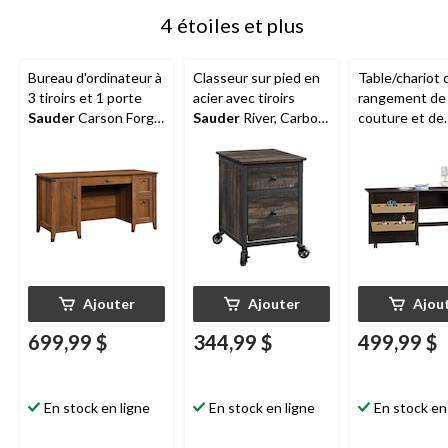
4 étoiles et plus
Bureau d'ordinateur à
Classeur sur pied en
Table/chariot 
3 tiroirs et 1 porte
acier avec tiroirs
rangement de
Sauder
Carson Forge,
Sauder
River, Carbon
couture et de
fini cerisier de
Oak
bricolage plia
Washington
roulettes
verrouillables
fini cannelle-c
Ajouter
Ajouter
Ajou
699,99 $
344,99 $
499,99 $
En stock en ligne
En stock en ligne
En stock en