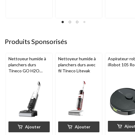
Produits Sponsorisés
Nettoyeur humide à
Nettoyeur humide à
Aspirateur-ro
planchers durs
planchers durs avec
iRobot 105 R
Tineco GO H2O
fil Tineco Litevak
HammerHead
Ajou
Ajouter
Ajouter