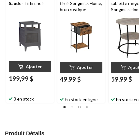
Sauder
Tiffin, noir
tiroir Songmics Home,
tablette rang
brun rustique
Songmics Home
Ajouter
Ajouter
Ajou
199,99 $
49,99 $
59,99 $
3 en stock
En stock en ligne
En stock en
Produit Détails