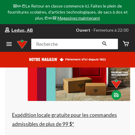
🎒✏️📒Le Retour en classe commence ici. Faites le plein de
fournitures scolaires, d'articles technologiques, de sacs à dos et
plus.📒✏️🎒
Magasinez maintenant
votre
Ouvert
⋅ Fermeture à 22:00
Leduc, AB
magasin
préféré
est
Recherche
Leduc,
AB,
courament
Ouvert,
Fermeture
à
à
22:00
cliquer
pour
changer
Expédition locale gratuite pour les commandes
admissibles de plus de 99 $*