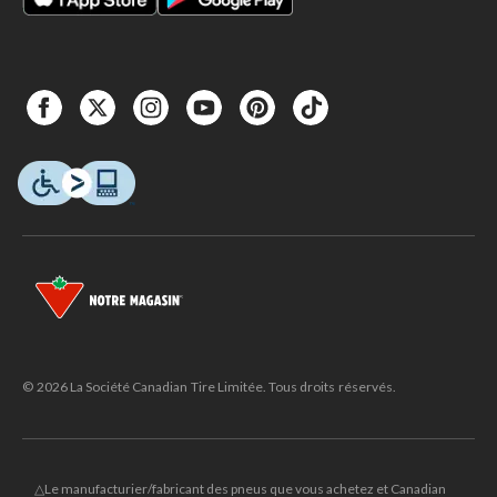
© 2026 La Société Canadian Tire Limitée. Tous droits réservés.
△Le manufacturier/fabricant des pneus que vous achetez et Canadian