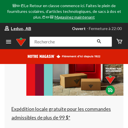
🎒✏️📒Le Retour en classe commence ici. Faites le plein de
fournitures scolaires, d'articles technologiques, de sacs à dos et
plus.📒✏️🎒
Magasinez maintenant
votre
Ouvert
⋅ Fermeture à 22:00
Leduc, AB
magasin
préféré
est
Recherche
Leduc,
AB,
courament
Ouvert,
Fermeture
à
à
22:00
cliquer
pour
changer
Expédition locale gratuite pour les commandes
admissibles de plus de 99 $*