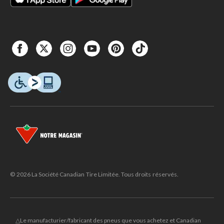
© 2026 La Société Canadian Tire Limitée. Tous droits réservés.
△Le manufacturier/fabricant des pneus que vous achetez et Canadian