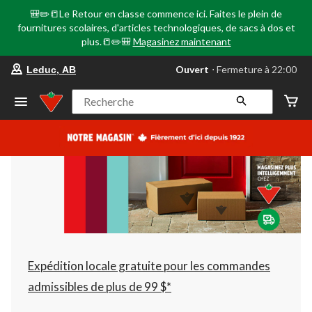
🎒✏️📒Le Retour en classe commence ici. Faites le plein de
fournitures scolaires, d'articles technologiques, de sacs à dos et
plus.📒✏️🎒
Magasinez maintenant
votre
Ouvert
⋅ Fermeture à 22:00
Leduc, AB
magasin
préféré
est
Recherche
Leduc,
AB,
courament
Ouvert,
Fermeture
à
à
22:00
cliquer
pour
changer
Expédition locale gratuite pour les commandes
admissibles de plus de 99 $*